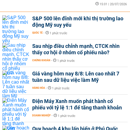
15:01 | 20/07/2026
S&P 500 lên đỉnh mới khi thị trường lao
động Mỹ suy yếu
QUỐC TẾ
-
1 phút trước
Sau nhịp điều chỉnh mạnh, CTCK nhìn
thấy cơ hội ở nhóm cổ phiếu nào?
CHỨNG KHOÁN
-
1 phút trước
Giá vàng hôm nay 8/8: Lên cao nhất 7
tuần sau dữ liệu việc làm Mỹ
HÀNG HÓA
-
1 phút trước
Điện Máy Xanh muốn phát hành cổ
phiếu với tỷ lệ 1:1 để tăng thanh khoản
DOANH NGHIỆP
-
1 phút trước
Quy hoạch 4 khu lấn biển ở Phú Quốc