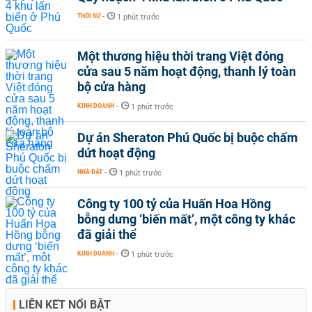
THỜI SỰ
-
1 phút trước
Một thương hiệu thời trang Việt đóng
cửa sau 5 năm hoạt động, thanh lý toàn
bộ cửa hàng
KINH DOANH
-
1 phút trước
Dự án Sheraton Phú Quốc bị buộc chấm
dứt hoạt động
NHÀ ĐẤT
-
1 phút trước
Công ty 100 tỷ của Huấn Hoa Hồng
bỗng dưng ‘biến mất’, một công ty khác
đã giải thể
KINH DOANH
-
1 phút trước
LIÊN KẾT NỔI BẬT