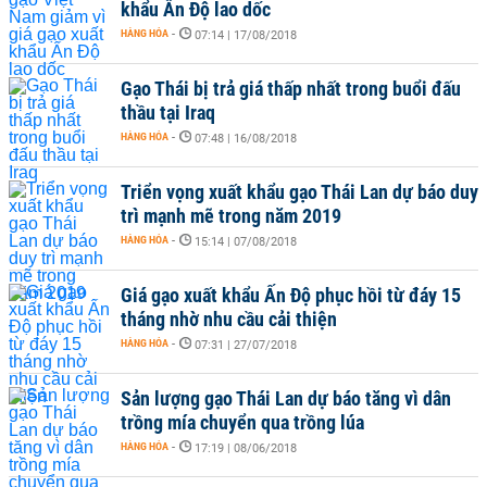
khẩu Ấn Độ lao dốc
HÀNG HÓA
-
07:14 | 17/08/2018
Gạo Thái bị trả giá thấp nhất trong buổi đấu
thầu tại Iraq
HÀNG HÓA
-
07:48 | 16/08/2018
Triển vọng xuất khẩu gạo Thái Lan dự báo duy
trì mạnh mẽ trong năm 2019
HÀNG HÓA
-
15:14 | 07/08/2018
Giá gạo xuất khẩu Ấn Độ phục hồi từ đáy 15
tháng nhờ nhu cầu cải thiện
HÀNG HÓA
-
07:31 | 27/07/2018
Sản lượng gạo Thái Lan dự báo tăng vì dân
trồng mía chuyển qua trồng lúa
HÀNG HÓA
-
17:19 | 08/06/2018