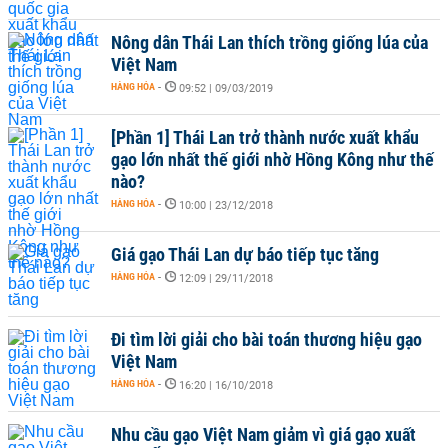
Nông dân Thái Lan thích trồng giống lúa của
Việt Nam
HÀNG HÓA
-
09:52 | 09/03/2019
[Phần 1] Thái Lan trở thành nước xuất khẩu
gạo lớn nhất thế giới nhờ Hồng Kông như thế
nào?
HÀNG HÓA
-
10:00 | 23/12/2018
Giá gạo Thái Lan dự báo tiếp tục tăng
HÀNG HÓA
-
12:09 | 29/11/2018
Đi tìm lời giải cho bài toán thương hiệu gạo
Việt Nam
HÀNG HÓA
-
16:20 | 16/10/2018
Nhu cầu gạo Việt Nam giảm vì giá gạo xuất