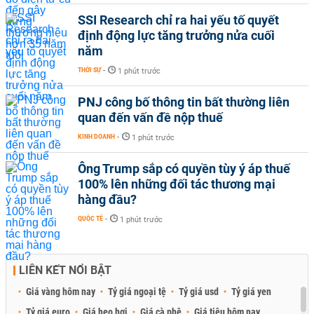
SSI Research chỉ ra hai yếu tố quyết
định động lực tăng trưởng nửa cuối
năm
THỜI SỰ
-
1 phút trước
PNJ công bố thông tin bất thường liên
quan đến vấn đề nộp thuế
KINH DOANH
-
1 phút trước
Ông Trump sắp có quyền tùy ý áp thuế
100% lên những đối tác thương mại
hàng đầu?
QUỐC TẾ
-
1 phút trước
LIÊN KẾT NỔI BẬT
Giá vàng hôm nay
Tỷ giá ngoại tệ
Tỷ giá usd
Tỷ giá yen
Tỷ giá euro
Giá heo hơi
Giá cà phê
Giá tiêu hôm nay