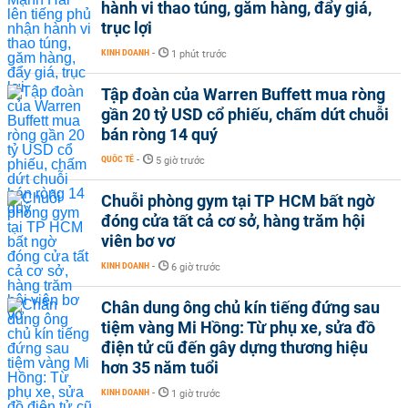
hành vi thao túng, găm hàng, đẩy giá,
trục lợi
KINH DOANH
-
1 phút trước
Tập đoàn của Warren Buffett mua ròng
gần 20 tỷ USD cổ phiếu, chấm dứt chuỗi
bán ròng 14 quý
QUỐC TẾ
-
5 giờ trước
Chuỗi phòng gym tại TP HCM bất ngờ
đóng cửa tất cả cơ sở, hàng trăm hội
viên bơ vơ
KINH DOANH
-
6 giờ trước
Chân dung ông chủ kín tiếng đứng sau
tiệm vàng Mi Hồng: Từ phụ xe, sửa đồ
điện tử cũ đến gây dựng thương hiệu
hơn 35 năm tuổi
KINH DOANH
-
1 giờ trước