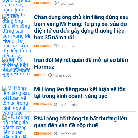
KINH DOANH
-
1 giờ trước
Chân dung ông chủ kín tiếng đứng sau
tiệm vàng Mi Hồng: Từ phụ xe, sửa đồ
điện tử cũ đến gây dựng thương hiệu
hơn 35 năm tuổi
KINH DOANH
-
1 phút trước
Iran đòi Mỹ rút quân để mở lại eo biển
Hormuz
QUỐC TẾ
-
1 phút trước
Mi Hồng lên tiếng sau kết luận về tồn
tại trong kinh doanh vàng bạc
KINH DOANH
-
1 phút trước
PNJ công bố thông tin bất thường liên
quan đến vấn đề nộp thuế
KINH DOANH
-
1 phút trước