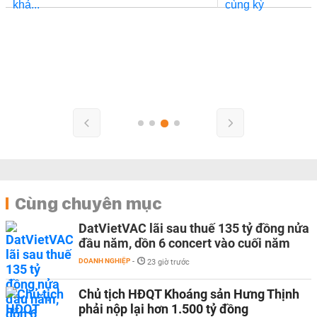
Cùng chuyên mục
DatVietVAC lãi sau thuế 135 tỷ đồng nửa
đầu năm, dồn 6 concert vào cuối năm
DOANH NGHIỆP
-
23 giờ trước
Chủ tịch HĐQT Khoáng sản Hưng Thịnh
phải nộp lại hơn 1.500 tỷ đồng