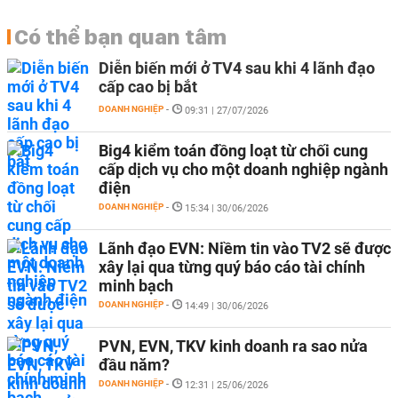
Có thể bạn quan tâm
Diễn biến mới ở TV4 sau khi 4 lãnh đạo
cấp cao bị bắt
DOANH NGHIỆP
-
09:31 | 27/07/2026
Big4 kiểm toán đồng loạt từ chối cung
cấp dịch vụ cho một doanh nghiệp ngành
điện
DOANH NGHIỆP
-
15:34 | 30/06/2026
Lãnh đạo EVN: Niềm tin vào TV2 sẽ được
xây lại qua từng quý báo cáo tài chính
minh bạch
DOANH NGHIỆP
-
14:49 | 30/06/2026
PVN, EVN, TKV kinh doanh ra sao nửa
đầu năm?
DOANH NGHIỆP
-
12:31 | 25/06/2026