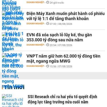
DOANH NGHIỆP
-
24 giờ trước
Điện Máy Xanh muốn phát hành cổ phiếu
với tỷ lệ 1:1 để tăng thanh khoản
DOANH NGHIỆP
-
07:00 | 08/08/2026
EVN đã xóa sạch lỗ lũy kế, thu gần
353.000 tỷ đồng sau nửa năm
DOANH NGHIỆP
-
20:54 | 07/08/2026
VNPT nắm giữ hơn 62.000 tỷ đồng tiền
mặt, ngang ngửa MWG
DOANH NGHIỆP
-
15:56 | 07/08/2026
Tin mới
SSI Reseach chỉ ra hai yếu tố quyết định
động lực tăng trưởng nửa cuối năm