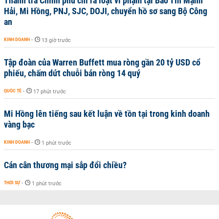
Thanh tra Chính phủ chỉ ra loạt vi phạm tại Bảo Tín Mạnh
Hải, Mi Hồng, PNJ, SJC, DOJI, chuyển hồ sơ sang Bộ Công
an
KINH DOANH
-
13 giờ trước
Tập đoàn của Warren Buffett mua ròng gần 20 tỷ USD cổ
phiếu, chấm dứt chuỗi bán ròng 14 quý
QUỐC TẾ
-
17 phút trước
Mi Hồng lên tiếng sau kết luận về tồn tại trong kinh doanh
vàng bạc
KINH DOANH
-
1 phút trước
Cán cân thương mại sắp đổi chiều?
THỜI SỰ
-
1 phút trước