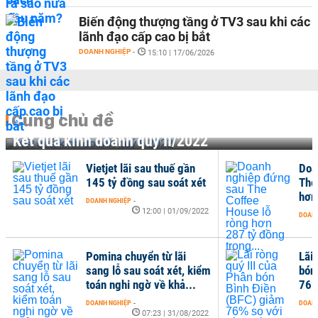
Biến động thượng tầng ở TV3 sau khi các
lãnh đạo cấp cao bị bắt
DOANH NGHIỆP
-
15:10 | 17/06/2026
Cùng chủ đề
Kết quả kinh doanh quý II/2022
Vietjet lãi sau thuế gần
Doa
145 tỷ đồng sau soát xét
The
hơn
DOANH NGHIỆP
-
12:00 | 01/09/2022
DOANH
Pomina chuyển từ lãi
Lãi 
sang lỗ sau soát xét, kiểm
bón
toán nghi ngờ về khả...
76%
DOANH NGHIỆP
-
DOANH
07:23 | 31/08/2022