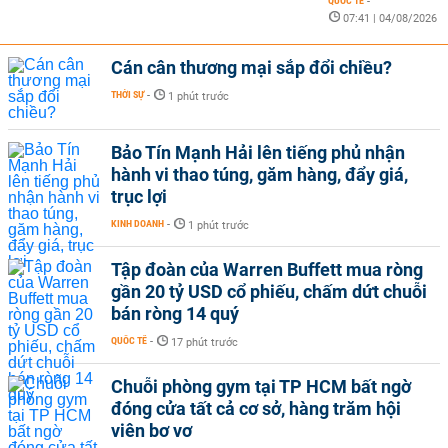
QUỐC TẾ
-
07:41 | 04/08/2026
Cán cân thương mại sắp đổi chiều?
THỜI SỰ
-
1 phút trước
Bảo Tín Mạnh Hải lên tiếng phủ nhận
hành vi thao túng, găm hàng, đẩy giá,
trục lợi
KINH DOANH
-
1 phút trước
Tập đoàn của Warren Buffett mua ròng
gần 20 tỷ USD cổ phiếu, chấm dứt chuỗi
bán ròng 14 quý
QUỐC TẾ
-
17 phút trước
Chuỗi phòng gym tại TP HCM bất ngờ
đóng cửa tất cả cơ sở, hàng trăm hội
viên bơ vơ