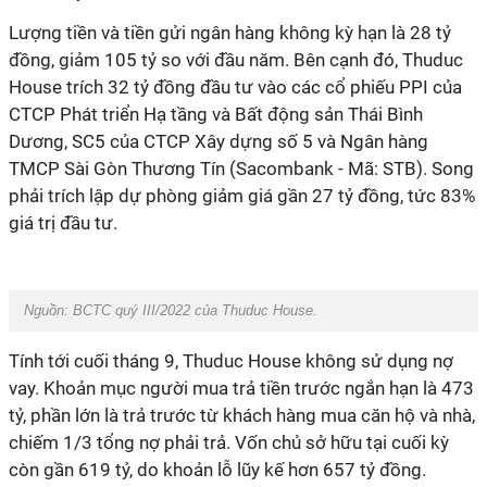
Lượng tiền và tiền gửi ngân hàng không kỳ hạn là 28 tỷ
đồng, giảm 105 tỷ so với đầu năm. Bên cạnh đó, Thuduc
House trích 32 tỷ đồng đầu tư vào các cổ phiếu PPI của
CTCP Phát triển Hạ tầng và Bất động sản Thái Bình
Dương, SC5 của CTCP Xây dựng số 5 và Ngân hàng
TMCP Sài Gòn Thương Tín (Sacombank - Mã: STB). Song
phải trích lập dự phòng giảm giá gần 27 tỷ đồng, tức 83%
giá trị đầu tư.
Nguồn:
BCTC quý III/2022 của Thuduc House.
Tính tới cuối tháng 9, Thuduc House không sử dụng nợ
vay. Khoản mục người mua trả tiền trước ngắn hạn là 473
tỷ, phần lớn là trả trước từ khách hàng mua căn hộ và nhà,
chiếm 1/3 tổng nợ phải trả. Vốn chủ sở hữu tại cuối kỳ
còn gần 619 tỷ, do khoản lỗ lũy kế hơn 657 tỷ đồng.