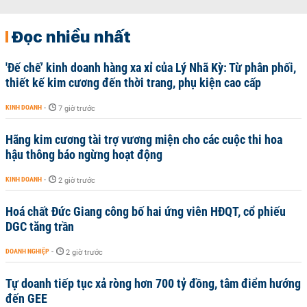
Đọc nhiều nhất
'Đế chế’ kinh doanh hàng xa xỉ của Lý Nhã Kỳ: Từ phân phối,
thiết kế kim cương đến thời trang, phụ kiện cao cấp
KINH DOANH
-
7 giờ trước
Hãng kim cương tài trợ vương miện cho các cuộc thi hoa
hậu thông báo ngừng hoạt động
KINH DOANH
-
2 giờ trước
Hoá chất Đức Giang công bố hai ứng viên HĐQT, cổ phiếu
DGC tăng trần
DOANH NGHIỆP
-
2 giờ trước
Tự doanh tiếp tục xả ròng hơn 700 tỷ đồng, tâm điểm hướng
đến GEE