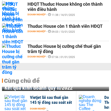
HĐQT Thuduc House không còn thành
viên điều hành
DOANH NGHIỆP
-
11:38 | 14/01/2025
Thuduc House còn 1 thành viên HĐQT
DOANH NGHIỆP
-
09:03 | 13/01/2025
Thuduc House bị cưỡng chế thuế gần
trăm tỷ đồng
DOANH NGHIỆP
-
07:56 | 01/01/2025
Cùng chủ đề
Kết quả kinh doanh quý II/2022
Vietjet lãi sau thuế gần
Doa
145 tỷ đồng sau soát xét
The
hơn
DOANH NGHIỆP
-