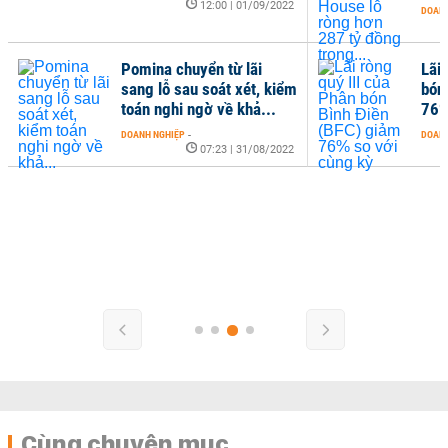
12:00 | 01/09/2022
DOANH
Pomina chuyển từ lãi
Lãi 
sang lỗ sau soát xét, kiểm
bón
toán nghi ngờ về khả...
76%
DOANH NGHIỆP
-
DOANH
07:23 | 31/08/2022
Cùng chuyên mục