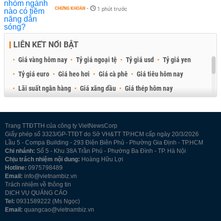
CHỨNG KHOÁN
-
1 phút trước
LIÊN KẾT NỔI BẬT
Giá vàng hôm nay
Tỷ giá ngoại tệ
Tỷ giá usd
Tỷ giá yen
Tỷ giá euro
Giá heo hơi
Giá cà phê
Giá tiêu hôm nay
Lãi suất ngân hàng
Giá xăng dầu
Giá thép hôm nay
Giá sầu riêng
Giá thịt heo
Giá gạo
Giá cao su
Best Retail Brokers
Diễn đàn đầu tư Việt Nam 2026
Trang TTĐTTH của công ty VietNewsCorp
Giấy phép số 3323/GP-TTĐT do Sở VH&TT TP.HCM cấp ngày 20/3/2026
Lầu 5 - Compa Building - 293 Điện Biên Phủ - Phường Gia Định - TP.HCM
Chi nhánh:
Số 5 - Khu 38A Trần Phú - Phường Ba Đình - TP. Hà Nội
Chịu trách nhiệm nội dung:
Hoàng Hữu Lợi
Hotline:
0975798489
Email:
info@vietnambiz.vn
Trách nhiệm về thông tin
DỊCH VỤ QUẢNG CÁO
Tel:
0931589222 (Ms Ngọc)
Email:
quangcao@vietnambiz.vn