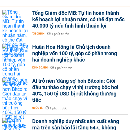
Tổng Giám đốc MB: Tự tin hoàn thành
kế hoạch lợi nhuận năm, có thể đạt mốc
40.000 tỷ nếu tình hình thuận lợi
TÀI CHÍNH
-
1 phút trước
Huấn Hoa Hồng là Chủ tịch doanh
nghiệp vốn 100 tỷ, góp cổ phần trong
hai doanh nghiệp khác
KINH DOANH
-
1 phút trước
AI trở nên 'đáng sợ' hơn Bitcoin: Giới
đầu tư tháo chạy vì thị trường bốc hơi
40%, 150 tỷ USD bị rút không thương
tiếc
QUỐC TẾ
-
1 phút trước
Doanh nghiệp duy nhất sản xuất vàng
mã trên sàn báo lãi tăng 64%, không