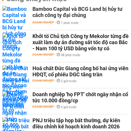
Bamboo Capital và BCG Land bị hủy tư
cách công ty đại chúng
DOANH NGHIỆP
-
1 phút trước
Khởi tố Chủ tịch Công ty Mekolor từng đề
xuất làm dự án đường sắt tốc độ cao Bắc
- Nam 100 tỷ USD bằng vốn tự có
DOANH NGHIỆP
-
38 phút trước
Hoá chất Đức Giang công bố hai ứng viên
HĐQT, cổ phiếu DGC tăng trần
DOANH NGHIỆP
-
2 giờ trước
Doanh nghiệp 'họ FPT' chốt ngày nhận cổ
tức 10.000 đồng/cp
DOANH NGHIỆP
-
3 giờ trước
PNJ triệu tập họp bất thường, dự kiến
điều chỉnh kế hoạch kinh doanh 2026