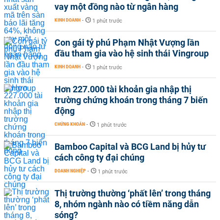
vay một đồng nào từ ngân hàng
KINH DOANH
-
1 phút trước
Con gái tỷ phú Phạm Nhật Vượng lần
đầu tham gia vào hệ sinh thái Vingroup
KINH DOANH
-
1 phút trước
Hơn 227.000 tài khoản gia nhập thị
trường chứng khoán trong tháng 7 biến
động
CHỨNG KHOÁN
-
1 phút trước
Bamboo Capital và BCG Land bị hủy tư
cách công ty đại chúng
DOANH NGHIỆP
-
1 phút trước
Thị trường thường ‘phất lên’ trong tháng
8, nhóm ngành nào có tiềm năng dẫn
sóng?