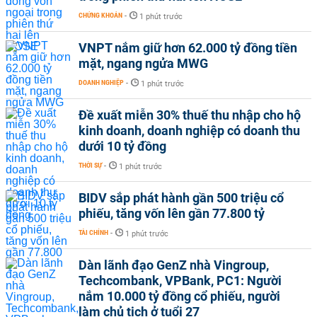
CHỨNG KHOÁN
-
1 phút trước
VNPT nắm giữ hơn 62.000 tỷ đồng tiền
mặt, ngang ngửa MWG
DOANH NGHIỆP
-
1 phút trước
Đề xuất miễn 30% thuế thu nhập cho hộ
kinh doanh, doanh nghiệp có doanh thu
dưới 10 tỷ đồng
THỜI SỰ
-
1 phút trước
BIDV sắp phát hành gần 500 triệu cổ
phiếu, tăng vốn lên gần 77.800 tỷ
TÀI CHÍNH
-
1 phút trước
Dàn lãnh đạo GenZ nhà Vingroup,
Techcombank, VPBank, PC1: Người
nắm 10.000 tỷ đồng cổ phiếu, người
làm chủ tịch ở tuổi 27