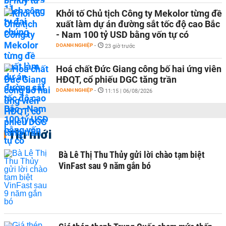
Khởi tố Chủ tịch Công ty Mekolor từng đề
xuất làm dự án đường sắt tốc độ cao Bắc
- Nam 100 tỷ USD bằng vốn tự có
DOANH NGHIỆP
-
23 giờ trước
Hoá chất Đức Giang công bố hai ứng viên
HĐQT, cổ phiếu DGC tăng trần
DOANH NGHIỆP
-
11:15 | 06/08/2026
Tin mới
Bà Lê Thị Thu Thủy gửi lời chào tạm biệt
VinFast sau 9 năm gắn bó