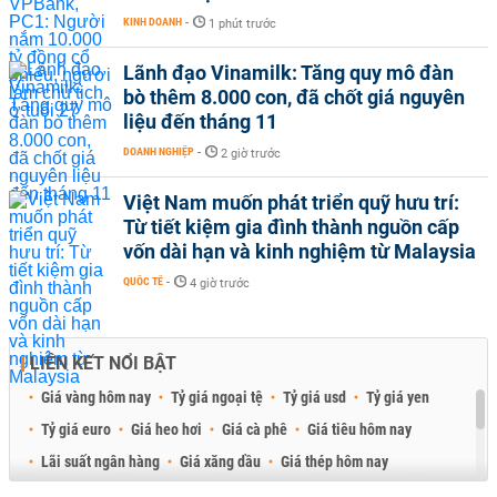
KINH DOANH
-
1 phút trước
Lãnh đạo Vinamilk: Tăng quy mô đàn
bò thêm 8.000 con, đã chốt giá nguyên
liệu đến tháng 11
DOANH NGHIỆP
-
2 giờ trước
Việt Nam muốn phát triển quỹ hưu trí:
Từ tiết kiệm gia đình thành nguồn cấp
vốn dài hạn và kinh nghiệm từ Malaysia
QUỐC TẾ
-
4 giờ trước
LIÊN KẾT NỔI BẬT
Giá vàng hôm nay
Tỷ giá ngoại tệ
Tỷ giá usd
Tỷ giá yen
Tỷ giá euro
Giá heo hơi
Giá cà phê
Giá tiêu hôm nay
Lãi suất ngân hàng
Giá xăng dầu
Giá thép hôm nay
Giá sầu riêng
Giá thịt heo
Giá gạo
Giá cao su