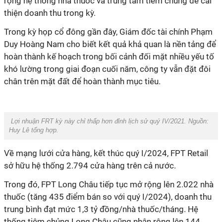
rộng hệ thống nhà thuốc và trung tâm tiêm chủng để cải
thiện doanh thu trong kỳ.
Trong kỳ họp cổ đông gần đây, Giám đốc tài chính
Phạm
Duy Hoàng Nam
cho biết
kết quả khả quan là nền tảng để
hoàn thành kế hoạch trong bối cảnh đối mặt nhiều yếu tố
khó lường trong giai đoạn cuối năm, công ty vẫn đặt đôi
chân trên mặt đất để hoàn thành mục tiêu.
Lợi nhuận FRT kỳ này chỉ thấp hơn đỉnh lịch sử quý IV/2021. Nguồn:
Huy Lê tổng hợp.
Về mạng lưới cửa hàng, kết thúc quý I/2024, FPT Retail
sở hữu hệ thống 2.794 cửa hàng trên cả nước.
Trong đó, FPT Long Châu tiếp tục mở rộng lên 2.022 nhà
thuốc (tăng 435 điểm bán so với quý I/2024), doanh thu
trung bình đạt mức 1,3 tỷ đồng/nhà thuốc/tháng. Hệ
thống tiêm chủng Long Châu cũng nhân rộng lên 144