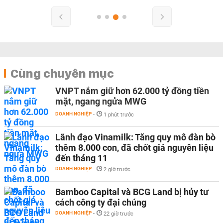
Cùng chuyên mục
VNPT nắm giữ hơn 62.000 tỷ đồng tiền
mặt, ngang ngửa MWG
DOANH NGHIỆP
-
1 phút trước
Lãnh đạo Vinamilk: Tăng quy mô đàn bò
thêm 8.000 con, đã chốt giá nguyên liệu
đến tháng 11
DOANH NGHIỆP
-
2 giờ trước
Bamboo Capital và BCG Land bị hủy tư
cách công ty đại chúng
DOANH NGHIỆP
-
22 giờ trước