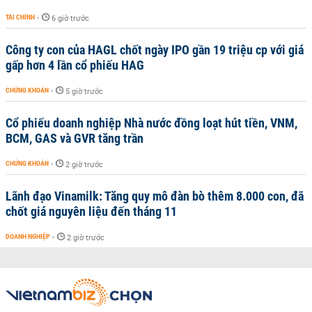
TÀI CHÍNH
-
6 giờ trước
Công ty con của HAGL chốt ngày IPO gần 19 triệu cp với giá
gấp hơn 4 lần cổ phiếu HAG
CHỨNG KHOÁN
-
5 giờ trước
Cổ phiếu doanh nghiệp Nhà nước đồng loạt hút tiền, VNM,
BCM, GAS và GVR tăng trần
CHỨNG KHOÁN
-
2 giờ trước
Lãnh đạo Vinamilk: Tăng quy mô đàn bò thêm 8.000 con, đã
chốt giá nguyên liệu đến tháng 11
DOANH NGHIỆP
-
2 giờ trước