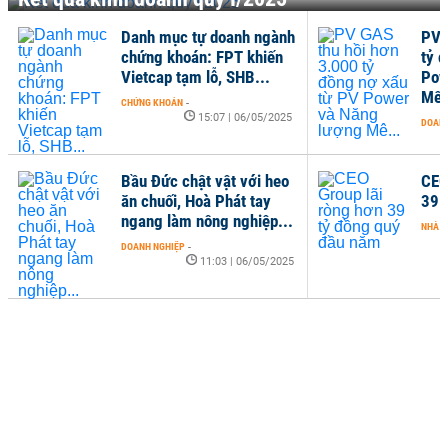
Danh mục tự doanh ngành
PV 
chứng khoán: FPT khiến
tỷ 
Vietcap tạm lỗ, SHB...
Pow
Mê.
CHỨNG KHOÁN
-
15:07 | 06/05/2025
DOANH
Bầu Đức chật vật với heo
CEO
ăn chuối, Hoà Phát tay
39 
ngang làm nông nghiệp...
NHÀ Đ
DOANH NGHIỆP
-
11:03 | 06/05/2025