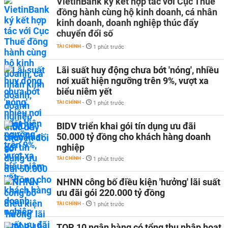
VietinBank ký kết hợp tác với Cục Thuế
đồng hành cùng hộ kinh doanh, cá nhân
kinh doanh, doanh nghiệp thúc đẩy
chuyển đổi số
TÀI CHÍNH
-
1 phút trước
Lãi suất huy động chưa bớt 'nóng', nhiều
nơi xuất hiện ngưỡng trên 9%, vượt xa
biểu niêm yết
TÀI CHÍNH
-
1 phút trước
BIDV triển khai gói tín dụng ưu đãi
50.000 tỷ đồng cho khách hàng doanh
nghiệp
TÀI CHÍNH
-
1 phút trước
NHNN công bố điều kiện 'hưởng' lãi suất
ưu đãi gói 220.000 tỷ đồng
TÀI CHÍNH
-
1 phút trước
TOP 10 ngân hàng có tổng thu nhập hoạt