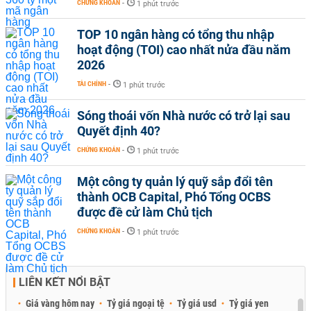
CHỨNG KHOÁN
-
1 phút trước
TOP 10 ngân hàng có tổng thu nhập
hoạt động (TOI) cao nhất nửa đầu năm
2026
TÀI CHÍNH
-
1 phút trước
Sóng thoái vốn Nhà nước có trở lại sau
Quyết định 40?
CHỨNG KHOÁN
-
1 phút trước
Một công ty quản lý quỹ sắp đổi tên
thành OCB Capital, Phó Tổng OCBS
được đề cử làm Chủ tịch
CHỨNG KHOÁN
-
1 phút trước
LIÊN KẾT NỔI BẬT
Giá vàng hôm nay
Tỷ giá ngoại tệ
Tỷ giá usd
Tỷ giá yen