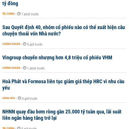
tỷ đồng
TÀI CHÍNH
-
1 phút trước
Sau Quyết định 40, nhóm cổ phiếu nào có thể xuất hiện câu
chuyện thoái vốn Nhà nước?
CHỨNG KHOÁN
-
5 giờ trước
Vingroup chuyển nhượng hơn 4,8 triệu cổ phiếu VHM
CHỨNG KHOÁN
-
1 phút trước
Hoà Phát và Formosa liên tục giảm giá thép HRC vì nhu cầu
yếu
HÀNG HÓA
-
3 giờ trước
NHNN quay đầu bơm ròng gần 25.000 tỷ tuần qua, lãi suất
liên ngân hàng tăng trở lại
TÀI CHÍNH
-
5 giờ trước