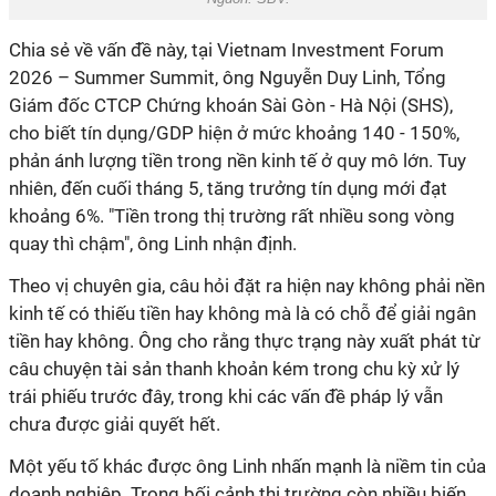
Chia sẻ về vấn đề này, tại Vietnam Investment Forum
2026 – Summer Summit, ông Nguyễn Duy Linh, Tổng
Giám đốc CTCP Chứng khoán Sài Gòn - Hà Nội (SHS),
cho biết tín dụng/GDP hiện ở mức khoảng 140 - 150%,
phản ánh lượng tiền trong nền kinh tế ở quy mô lớn. Tuy
nhiên, đến cuối tháng 5, tăng trưởng tín dụng mới đạt
khoảng 6%. "Tiền trong thị trường rất nhiều song vòng
quay thì chậm", ông Linh nhận định.
Theo vị chuyên gia, câu hỏi đặt ra hiện nay không phải nền
kinh tế có thiếu tiền hay không mà là có chỗ để giải ngân
tiền hay không. Ông cho rằng thực trạng này xuất phát từ
câu chuyện tài sản thanh khoản kém trong chu kỳ xử lý
trái phiếu trước đây, trong khi các vấn đề pháp lý vẫn
chưa được giải quyết hết.
Một yếu tố khác được ông Linh nhấn mạnh là niềm tin của
doanh nghiệp. Trong bối cảnh thị trường còn nhiều biến