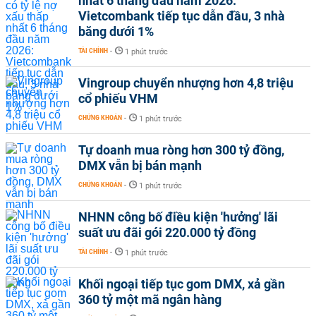
nhất 6 tháng đầu năm 2026:
Vietcombank tiếp tục dẫn đầu, 3 nhà
băng dưới 1%
TÀI CHÍNH
-
1 phút trước
Vingroup chuyển nhượng hơn 4,8 triệu
cổ phiếu VHM
CHỨNG KHOÁN
-
1 phút trước
Tự doanh mua ròng hơn 300 tỷ đồng,
DMX vẫn bị bán mạnh
CHỨNG KHOÁN
-
1 phút trước
NHNN công bố điều kiện 'hưởng' lãi
suất ưu đãi gói 220.000 tỷ đồng
TÀI CHÍNH
-
1 phút trước
Khối ngoại tiếp tục gom DMX, xả gần
360 tỷ một mã ngân hàng