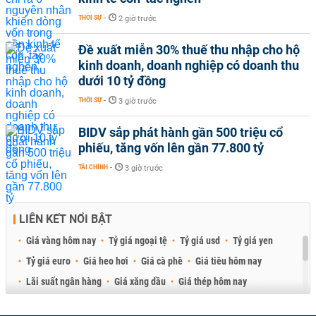
THỜI SỰ
-
2 giờ trước
Đề xuất miễn 30% thuế thu nhập cho hộ
kinh doanh, doanh nghiệp có doanh thu
dưới 10 tỷ đồng
THỜI SỰ
-
3 giờ trước
BIDV sắp phát hành gần 500 triệu cổ
phiếu, tăng vốn lên gần 77.800 tỷ
TÀI CHÍNH
-
3 giờ trước
LIÊN KẾT NỔI BẬT
Giá vàng hôm nay
Tỷ giá ngoại tệ
Tỷ giá usd
Tỷ giá yen
Tỷ giá euro
Giá heo hơi
Giá cà phê
Giá tiêu hôm nay
Lãi suất ngân hàng
Giá xăng dầu
Giá thép hôm nay
Giá sầu riêng
Giá thịt heo
Giá gạo
Giá cao su