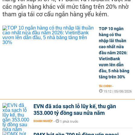
các ngân hàng khác với mức tăng trên 20% nhờ
tham gia tái cơ cấu ngân hàng yếu kém.
TOP 10 ngân
hàng có thu
nhập lãi thuần
cao nhất nửa
đầu năm 2026:
VietinBank
vươn lên dẫn
đầu, 5 nhà băng
tăng trên 30%
TÀI CHÍNH
-
15:12 | 05/08/2026
EVN đã xóa sạch lỗ lũy kế, thu gần
353.000 tỷ đồng sau nửa năm
DOANH NGHIỆP
-
1 phút trước
DMX hút gần 700 tỷ đồng vốn ngoại