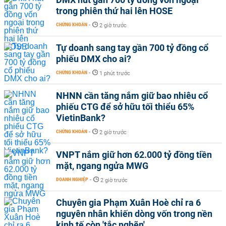
trong phiên thứ hai lên HOSE
CHỨNG KHOÁN
-
2 giờ trước
Tự doanh sang tay gần 700 tỷ đồng cổ
phiếu DMX cho ai?
CHỨNG KHOÁN
-
1 phút trước
NHNN cần tăng nắm giữ bao nhiêu cổ
phiếu CTG để sở hữu tối thiểu 65%
VietinBank?
CHỨNG KHOÁN
-
2 giờ trước
VNPT nắm giữ hơn 62.000 tỷ đồng tiền
mặt, ngang ngửa MWG
DOANH NGHIỆP
-
2 giờ trước
Chuyên gia Phạm Xuân Hoè chỉ ra 6
nguyên nhân khiến dòng vốn trong nền
kinh tế còn 'tắc nghẽn'