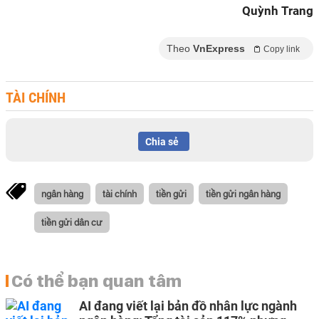
Quỳnh Trang
Theo
VnExpress
Copy link
TÀI CHÍNH
Chia sẻ
ngân hàng
tài chính
tiền gửi
tiền gửi ngân hàng
tiền gửi dân cư
Có thể bạn quan tâm
AI đang viết lại bản đồ nhân lực ngành