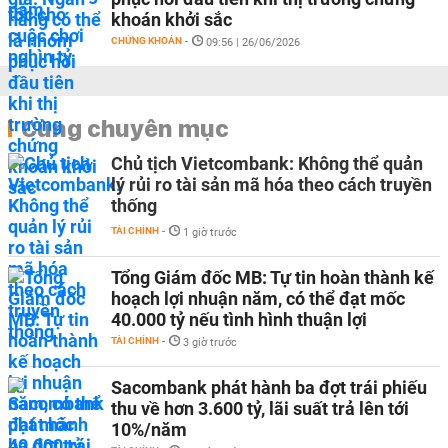
khoán khởi sắc
CHỨNG KHOÁN
-
09:56 | 26/06/2026
Cùng chuyên mục
Chủ tịch Vietcombank: Không thể quản
lý rủi ro tài sản mã hóa theo cách truyền
thống
TÀI CHÍNH
-
1 giờ trước
Tổng Giám đốc MB: Tự tin hoàn thành kế
hoạch lợi nhuận năm, có thể đạt mốc
40.000 tỷ nếu tình hình thuận lợi
TÀI CHÍNH
-
3 giờ trước
Sacombank phát hành ba đợt trái phiếu
thu về hơn 3.600 tỷ, lãi suất trả lên tới
10%/năm