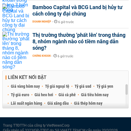
Bamboo Capital và BCG Land bị hủy tư
cách công ty đại chúng
DOANH NGHIỆP
-
6 giờ trước
Thị trường thường ‘phất lên’ trong tháng
8, nhóm ngành nào có tiềm năng dẫn
sóng?
CHỨNG KHOÁN
-
6 giờ trước
LIÊN KẾT NỔI BẬT
Giá vàng hôm nay
Tỷ giá ngoại tệ
Tỷ giá usd
Tỷ giá yen
Tỷ giá euro
Giá heo hơi
Giá cà phê
Giá tiêu hôm nay
Lãi suất ngân hàng
Giá xăng dầu
Giá thép hôm nay
Giá sầu riêng
Giá thịt heo
Giá gạo
Giá cao su
Best Retail Brokers
Diễn đàn đầu tư Việt Nam 2026
Trang TTĐTTH của công ty VietNewsCorp
Giấy phép số 3323/GP-TTĐT do Sở VH&TT TP.HCM cấp ngày 20/3/2026