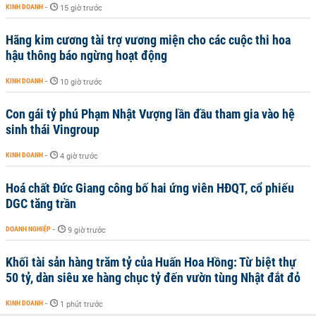
KINH DOANH
-
15 giờ trước
Hãng kim cương tài trợ vương miện cho các cuộc thi hoa
hậu thông báo ngừng hoạt động
KINH DOANH
-
10 giờ trước
Con gái tỷ phú Phạm Nhật Vượng lần đầu tham gia vào hệ
sinh thái Vingroup
KINH DOANH
-
4 giờ trước
Hoá chất Đức Giang công bố hai ứng viên HĐQT, cổ phiếu
DGC tăng trần
DOANH NGHIỆP
-
9 giờ trước
Khối tài sản hàng trăm tỷ của Huấn Hoa Hồng: Từ biệt thự
50 tỷ, dàn siêu xe hàng chục tỷ đến vườn tùng Nhật đắt đỏ
KINH DOANH
-
1 phút trước