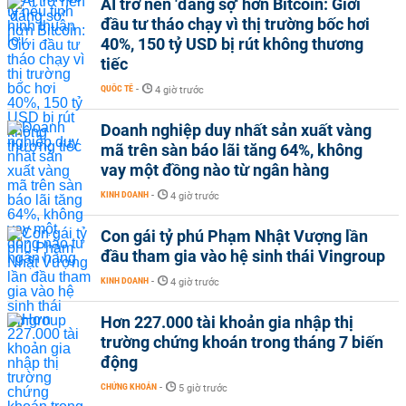
AI trở nên 'đáng sợ' hơn Bitcoin: Giới
đầu tư tháo chạy vì thị trường bốc hơi
40%, 150 tỷ USD bị rút không thương
tiếc
QUỐC TẾ
-
4 giờ trước
Doanh nghiệp duy nhất sản xuất vàng
mã trên sàn báo lãi tăng 64%, không
vay một đồng nào từ ngân hàng
KINH DOANH
-
4 giờ trước
Con gái tỷ phú Phạm Nhật Vượng lần
đầu tham gia vào hệ sinh thái Vingroup
KINH DOANH
-
4 giờ trước
Hơn 227.000 tài khoản gia nhập thị
trường chứng khoán trong tháng 7 biến
động
CHỨNG KHOÁN
-
5 giờ trước