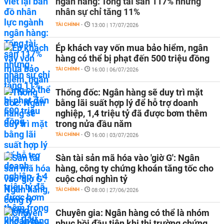
ngân hàng: Tổng tài sản 117% nhưng
nhân sự chỉ tăng 11%
TÀI CHÍNH
-
13:00 | 17/07/2026
Ép khách vay vốn mua bảo hiểm, ngân
hàng có thể bị phạt đến 500 triệu đồng
TÀI CHÍNH
-
16:00 | 06/07/2026
Thống đốc: Ngân hàng sẽ duy trì mặt
bằng lãi suất hợp lý để hỗ trợ doanh
nghiệp, 1,4 triệu tỷ đã được bơm thêm
trong nửa đầu năm
TÀI CHÍNH
-
16:00 | 03/07/2026
Sàn tài sản mã hóa vào 'giờ G': Ngân
hàng, công ty chứng khoán tăng tốc cho
cuộc chơi nghìn tỷ
TÀI CHÍNH
-
08:00 | 27/06/2026
Chuyên gia: Ngân hàng có thể là nhóm
phục hồi đầu tiên khi thị trường chứng