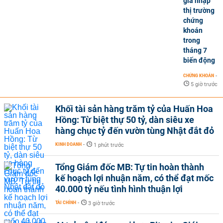
gia nhập
thị trường
chứng
khoán
trong
tháng 7
biến động
CHỨNG KHOÁN
-
5 giờ trước
Khối tài sản hàng trăm tỷ của Huấn Hoa
Hồng: Từ biệt thự 50 tỷ, dàn siêu xe
hàng chục tỷ đến vườn tùng Nhật đắt đỏ
KINH DOANH
-
1 phút trước
Tổng Giám đốc MB: Tự tin hoàn thành
kế hoạch lợi nhuận năm, có thể đạt mốc
40.000 tỷ nếu tình hình thuận lợi
TÀI CHÍNH
-
3 giờ trước