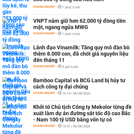
DOANH NGHIỆP
-
1 phút trước
VNPT nắm giữ hơn 62.000 tỷ đồng tiền
mặt, ngang ngửa MWG
DOANH NGHIỆP
-
1 phút trước
Lãnh đạo Vinamilk: Tăng quy mô đàn bò
thêm 8.000 con, đã chốt giá nguyên liệu
đến tháng 11
DOANH NGHIỆP
-
4 giờ trước
Bamboo Capital và BCG Land bị hủy tư
cách công ty đại chúng
DOANH NGHIỆP
-
14:13 | 06/08/2026
Khởi tố Chủ tịch Công ty Mekolor từng đề
xuất làm dự án đường sắt tốc độ cao Bắc
- Nam 100 tỷ USD bằng vốn tự có
DOANH NGHIỆP
-
13:47 | 06/08/2026