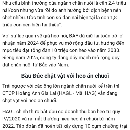
Nhu cầu bình thường của ngành chăn nuôi là cần 2,4 triệu
nái/con nhưng vừa rồi do ảnh hưởng bởi dịch bệnh nên
chết nhiều. Ước tính còn số đàn nái hiện tại là còn 1,8
triệu con nên hiện tại thiếu".
Với sự lạc quan về giá heo hơi, BAF đã giữ lại toàn bộ lợi
nhuận năm 2024 để phục vụ mở rộng đầu tư, hướng đến
mục tiêu đạt tổng đàn 10 triệu con heo vào năm 2030.
Riêng năm 2025, công ty đang đẩy mạnh mở rộng quỹ
đất chăn nuôi từ Bắc vào Nam.
Bầu Đức chật vật với heo ăn chuối
Trái ngược với các ông lớn ngành chăn nuôi kể trên thì
CTCP Hoàng Anh Gia Lai (HAGL - Mã: HAG) vẫn đang
chật vật với heo ăn chuối.
HAGL chính thức bắt đầu có doanh thu bán heo từ quý
IV/2020 và ra mắt thương hiệu heo ăn chuối từ năm
2022. Tập đoàn đã hoàn tất xây dựng 10 cụm chuồng trại