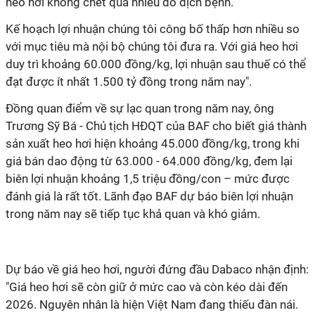
heo hơi không chết quá nhiều do dịch bệnh.
Kế hoạch lợi nhuận chúng tôi công bố thấp hơn nhiều so
với mục tiêu mà nội bộ chúng tôi đưa ra. Với giá heo hơi
duy trì khoảng 60.000 đồng/kg, lợi nhuận sau thuế có thể
đạt được ít nhất 1.500 tỷ đồng trong năm nay".
Đồng quan điểm về sự lạc quan trong năm nay, ông
Trương Sỹ Bá - Chủ tịch HĐQT của BAF cho biết giá thành
sản xuất heo hơi hiện khoảng 45.000 đồng/kg, trong khi
giá bán dao động từ 63.000 - 64.000 đồng/kg, đem lại
biên lợi nhuận khoảng 1,5 triệu đồng/con – mức được
đánh giá là rất tốt. Lãnh đạo BAF dự báo biên lợi nhuận
trong năm nay sẽ tiếp tục khả quan và khó giảm.
Dự báo về giá heo hơi, người đứng đầu Dabaco nhận định:
"Giá heo hơi sẽ còn giữ ở mức cao và còn kéo dài đến
2026. Nguyên nhân là hiện Việt Nam đang thiếu đàn nái.