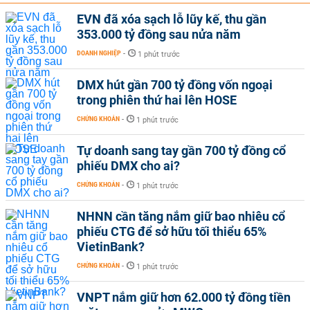
EVN đã xóa sạch lỗ lũy kế, thu gần
353.000 tỷ đồng sau nửa năm
DOANH NGHIỆP
-
1 phút trước
DMX hút gần 700 tỷ đồng vốn ngoại
trong phiên thứ hai lên HOSE
CHỨNG KHOÁN
-
1 phút trước
Tự doanh sang tay gần 700 tỷ đồng cổ
phiếu DMX cho ai?
CHỨNG KHOÁN
-
1 phút trước
NHNN cần tăng nắm giữ bao nhiêu cổ
phiếu CTG để sở hữu tối thiểu 65%
VietinBank?
CHỨNG KHOÁN
-
1 phút trước
VNPT nắm giữ hơn 62.000 tỷ đồng tiền