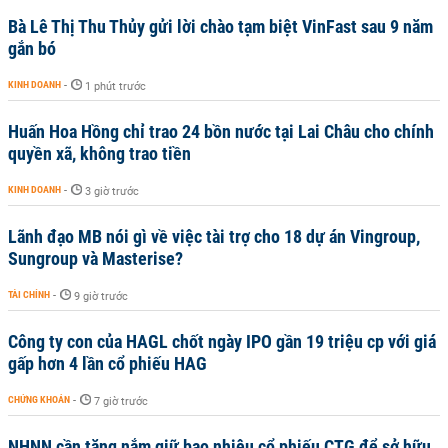
Bà Lê Thị Thu Thủy gửi lời chào tạm biệt VinFast sau 9 năm
gắn bó
KINH DOANH
-
1 phút trước
Huấn Hoa Hồng chỉ trao 24 bồn nước tại Lai Châu cho chính
quyền xã, không trao tiền
KINH DOANH
-
3 giờ trước
Lãnh đạo MB nói gì về việc tài trợ cho 18 dự án Vingroup,
Sungroup và Masterise?
TÀI CHÍNH
-
9 giờ trước
Công ty con của HAGL chốt ngày IPO gần 19 triệu cp với giá
gấp hơn 4 lần cổ phiếu HAG
CHỨNG KHOÁN
-
7 giờ trước
NHNN cần tăng nắm giữ bao nhiêu cổ phiếu CTG để sở hữu