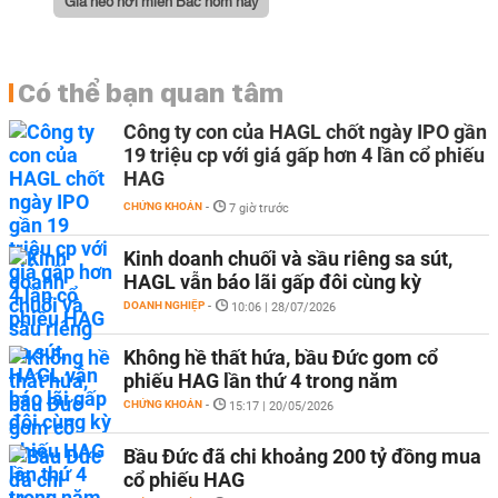
Giá heo hơi miền Bắc hôm nay
Có thể bạn quan tâm
Công ty con của HAGL chốt ngày IPO gần
19 triệu cp với giá gấp hơn 4 lần cổ phiếu
HAG
CHỨNG KHOÁN
-
7 giờ trước
Kinh doanh chuối và sầu riêng sa sút,
HAGL vẫn báo lãi gấp đôi cùng kỳ
DOANH NGHIỆP
-
10:06 | 28/07/2026
Không hề thất hứa, bầu Đức gom cổ
phiếu HAG lần thứ 4 trong năm
CHỨNG KHOÁN
-
15:17 | 20/05/2026
Bầu Đức đã chi khoảng 200 tỷ đồng mua
cổ phiếu HAG