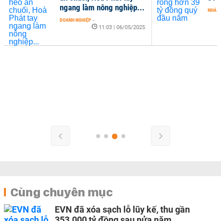
ngang làm nông nghiệp...
NHÀ Đ
DOANH NGHIỆP
-
11:03 | 06/05/2025
Cùng chuyên mục
EVN đã xóa sạch lỗ lũy kế, thu gần
353.000 tỷ đồng sau nửa năm