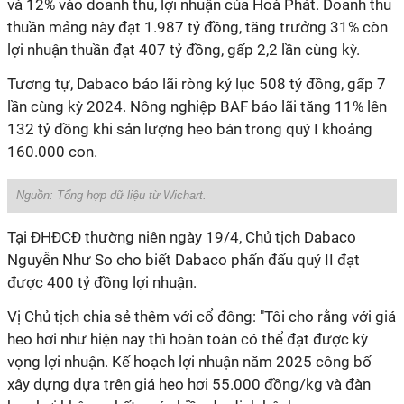
và 12% vào doanh thu, lợi nhuận của Hoà Phát. Doanh thu
thuần mảng này đạt 1.987 tỷ đồng, tăng trưởng 31% còn
lợi nhuận thuần đạt 407 tỷ đồng, gấp 2,2 lần cùng kỳ.
Tương tự, Dabaco báo lãi ròng kỷ lục 508 tỷ đồng, gấp 7
lần cùng kỳ 2024. Nông nghiệp BAF báo lãi tăng 11% lên
132 tỷ đồng khi sản lượng heo bán trong quý I khoảng
160.000 con.
Nguồn: Tổng hợp dữ liệu từ Wichart.
Tại ĐHĐCĐ thường niên ngày 19/4, Chủ tịch Dabaco
Nguyễn Như So cho biết Dabaco phấn đấu quý II đạt
được 400 tỷ đồng lợi nhuận.
Vị Chủ tịch chia sẻ thêm với cổ đông: "Tôi cho rằng với giá
heo hơi như hiện nay thì hoàn toàn có thể đạt được kỳ
vọng lợi nhuận. Kế hoạch lợi nhuận năm 2025 công bố
xây dựng dựa trên giá heo hơi 55.000 đồng/kg và đàn