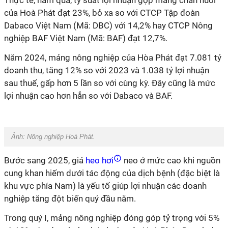
Thực tế, năm qua, tỷ suất lợi nhuận gộp mảng chăn nuôi
của Hoà Phát đạt 23%, bỏ xa so với CTCP Tập đoàn
Dabaco Việt Nam (Mã: DBC) với 14,2% hay CTCP Nông
nghiệp BAF Việt Nam (Mã: BAF) đạt 12,7%.
Năm 2024, mảng nông nghiệp của Hòa Phát đạt 7.081 tỷ
doanh thu, tăng 12% so với 2023 và 1.038 tỷ lợi nhuận
sau thuế, gấp hơn 5 lần so với cùng kỳ. Đây cũng là mức
lợi nhuận cao hơn hẳn so với Dabaco và BAF.
Ảnh: Nông nghiệp Hoà Phát.
Bước sang 2025, giá
heo hơi
neo ở mức cao khi nguồn
cung khan hiếm dưới tác động của dịch bệnh (đặc biệt là
khu vực phía Nam) là yếu tố giúp lợi nhuận các doanh
nghiệp tăng đột biến quý đầu năm.
Trong quý I, mảng nông nghiệp đóng góp tỷ trọng với 5%