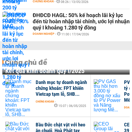
CHỨNG KHOÁN
-
08:26 | 13/05/2026
ĐHĐCĐ HAGL: 50% kế hoạch lãi kỷ lục
đến từ hoàn nhập tài chính, ước lợi nhuận
quý I khoảng 1.280 tỷ đồng
DOANH NGHIỆP
-
11:00 | 17/04/2026
Cùng chủ đề
Kết quả kinh doanh quý I/2025
Danh mục tự doanh ngành
PV 
chứng khoán: FPT khiến
tỷ 
Vietcap tạm lỗ, SHB...
Pow
Mê.
CHỨNG KHOÁN
-
15:07 | 06/05/2025
DOANH
Bầu Đức chật vật với heo
CEO
ăn chuối, Hoà Phát tay
39 