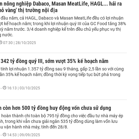
n nông nghiệp Dabaco, Masan MeatLife, HAGL... hái ra
mỏ vàng' thị trường nội địa
 đầu năm, cả HAGL, Dabaco và Masan MeatLife đều có lợi nhuận
ợt kế hoạch năm; trong khi lợi nhuận quý III của GC Food tăng 38%
kỳ năm trước. 3/4 doanh nghiệp kể trên đều chủ yếu phục vụ thị
g nước.
07:30 | 28/10/2025
 342 tỷ đồng quý III, sớm vượt 35% kế hoạch năm
tính lợi nhuận 1.357 tỷ đồng sau 9 tháng, gấp 2,5 lần so với cùng
gần 35% kế hoạch năm; đồng thời kỳ vọng tiếp tục bứt phá trong
-
16:13 | 03/10/2025
n còn hơn 500 tỷ đồng huy động vốn chưa sử dụng
 hoàn thành chi toàn bộ 795 tỷ đồng cho việc đầu tư nhà máy ép
h, trong khi vẫn chưa giải ngân 535 tỷ đồng dùng làm vốn lưu
u vận hành nhà máy, tính đến 28/8.
-
14:53 | 09/09/2025