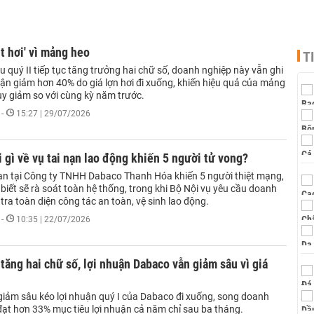
t hơi' vì mảng heo
T
 quý II tiếp tục tăng trưởng hai chữ số, doanh nghiệp này vẫn ghi
uận giảm hơn 40% do giá lợn hơi đi xuống, khiến hiệu quả của mảng
uy giảm so với cùng kỳ năm trước.
-
15:27 | 29/07/2026
 gì về vụ tai nạn lao động khiến 5 người tử vong?
nạn tại Công ty TNHH Dabaco Thanh Hóa khiến 5 người thiệt mạng,
iết sẽ rà soát toàn hệ thống, trong khi Bộ Nội vụ yêu cầu doanh
tra toàn diện công tác an toàn, vệ sinh lao động.
-
10:35 | 22/07/2026
tăng hai chữ số, lợi nhuận Dabaco vẫn giảm sâu vì giá
 giảm sâu kéo lợi nhuận quý I của Dabaco đi xuống, song doanh
đạt hơn 33% mục tiêu lợi nhuận cả năm chỉ sau ba tháng.