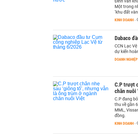
Đình vẫn kh
Một trong n
‘khu đất và
KINH DOANH
-
Dabaco đầ
CCN Lạc Vệ 
dự kiến hoà
DOANH NGHIỆP
C.P trượt 
chăn nuôi 
C.P đang bỏ
thu về gần 6
MML, Vissan
đồng.
KINH DOANH
-