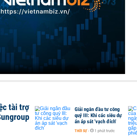
c tài trợ
Giải ngân đầu tư công
Sungroup
quý III: Khi các siêu dự
án áp sát 'vạch đích'
THỜI SỰ
-
1 phút trước