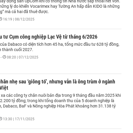
uấy động sàn UpCom khi có thông tin Nhà nước sắp thoái hết vốn.
hững lý do khiến Vocarimex hay Tường An hấp dẫn KIDO là những
ng” mà cả hai đã thuê được.
16:19 | 08/12/2025
u tư Cụm công nghiệp Lạc Vệ từ tháng 6/2026
của Dabaco có diện tích hơn 45 ha, tổng mức đầu tư 628 tỷ đồng,
n thành cuối 2027.
-
08:20 | 07/12/2025
chân nhẹ sau ‘giông tố’, nhưng vẫn là ông trùm ở ngành
Việt
 xa các công ty chăn nuôi bản địa trong 9 tháng đầu năm 2025 khi
2.200 tỷ đồng; trong khi tổng doanh thu của 5 doanh nghiệp là
, Dabaco, BaF và Nông nghiệp Hòa Phát khoảng hơn 31.138 tỷ
13:30 | 17/11/2025