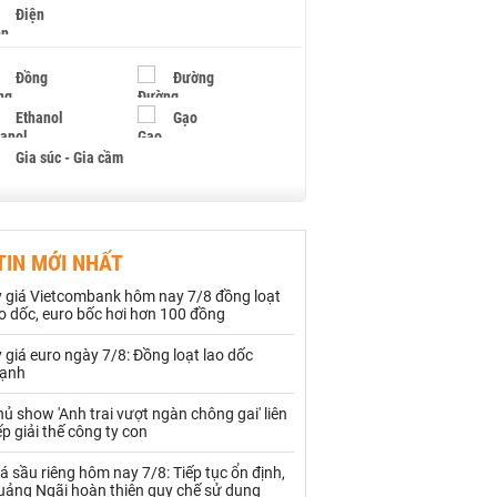
Điện
Đồng
Đường
Ethanol
Gạo
Gia súc - Gia cầm
Giấy
Gỗ
TIN MỚI NHẤT
Hạt điều
Hồ tiêu - Hạt tiêu
ỷ giá Vietcombank hôm nay 7/8 đồng loạt
Khí đốt
o dốc, euro bốc hơi hơn 100 đồng
 giá euro ngày 7/8: Đồng loạt lao dốc
Kim loại khác
Mắc ca
ạnh
Muối
Ngũ cốc
ủ show 'Anh trai vượt ngàn chông gai' liên
ếp giải thế công ty con
Nhựa - Hạt nhựa
á sầu riêng hôm nay 7/8: Tiếp tục ổn định,
uảng Ngãi hoàn thiện quy chế sử dụng