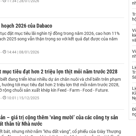
-
11:34 | 28/01/2026
nh
Tr
hộ
ế hoạch 2026 của Dabaco
Vi
 tục đặt mục tiêu lãi nghìn tỷ đồng trong năm 2026, cao hơn 11%
ki
oạch 2025 song vẫn thận trọng so với kết quả đạt được của năm
và
Vi
-
14:44 | 08/01/2026
nh
Lị
 mục tiêu đạt hơn 2 triệu lợn thịt mỗi năm trước 2028
Tr
S
iết đang triển khai nhiều dự án chăn nuôi và chế biến trên phạm
, hướng tới mục tiêu đạt hơn 2 triệu lợn thịt mỗi năm trước 2028,
Lị
 rộng chuỗi sản xuất khép kín Feed - Farm - Food - Future.
Ki
N
-
10:01 | 15/12/2025
Đ
ng
ản – giá trị cộng thêm ‘vàng mười’ của các công ty sản
ất thân từ Nhà nước
ết bát, nhưng nhờ nắm “khu đất vàng”, cổ phiếu của Giày Thượng