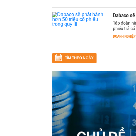
Dabaco sẽ 
Tập đoàn nà
phiếu trả c
DOANH NGHIỆP
TÌM THEO NGÀY