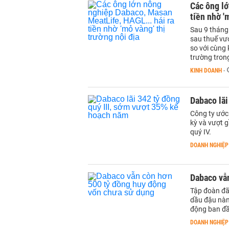
Các ông lớ
tiền nhờ '
Sau 9 tháng
sau thuế vư
so với cùng 
trường tron
KINH DOANH
-
Dabaco lãi
Công ty ước 
kỳ và vượt 
quý IV.
DOANH NGHIỆP
Dabaco vẫ
Tập đoàn đã
dầu đậu nàn
động ban đầ
DOANH NGHIỆP