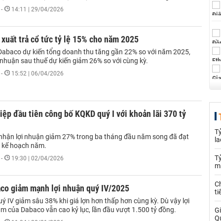
-
14:11 | 29/04/2026
xuất trả cổ tức tỷ lệ 15% cho năm 2025
abaco dự kiến tổng doanh thu tăng gần 22% so với năm 2025,
i nhuận sau thuế dự kiến giảm 26% so với cùng kỳ.
-
15:52 | 06/04/2026
ệp đầu tiên công bố KQKD quý I với khoản lãi 370 tỷ
T
nhận lợi nhuận giảm 27% trong ba tháng đầu năm song đã đạt
la
 kế hoạch năm.
Tỷ
-
19:30 | 02/04/2026
m
Ch
aco giảm mạnh lợi nhuận quý IV/2025
ti
ý IV giảm sâu 38% khi giá lợn hơn thấp hơn cùng kỳ. Dù vậy lợi
m của Dabaco vẫn cao kỷ lục, lần đầu vượt 1.500 tỷ đồng.
Gi
Q