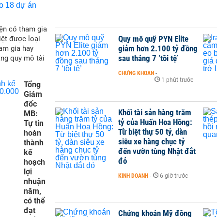
ện có tham gia
Quy mô quỹ PYN Elite
iệt được loại
giảm hơn 2.100 tỷ đồng
ham gia hay
sau tháng 7 ‘tồi tệ’
ăng quy mô tài
CHỨNG KHOÁN
-
1 phút trước
Tổng
Giám
đốc
Khối tài sản hàng trăm
MB:
tỷ của Huấn Hoa Hồng:
Tự tin
Từ biệt thự 50 tỷ, dàn
hoàn
siêu xe hàng chục tỷ
thành
đến vườn tùng Nhật đắt
kế
đỏ
hoạch
lợi
KINH DOANH
-
6 giờ trước
nhuận
năm,
có thể
đạt
Chứng khoán Mỹ đồng