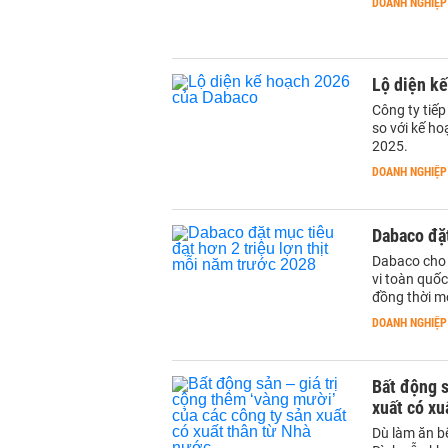
DOANH NGHIỆP
Lộ diện k
Công ty tiếp
so với kế h
2025.
DOANH NGHIỆP
Dabaco đặt
Dabaco cho b
vi toàn quốc
đồng thời mở
DOANH NGHIỆP
Bất động s
xuất có xu
Dù làm ăn b