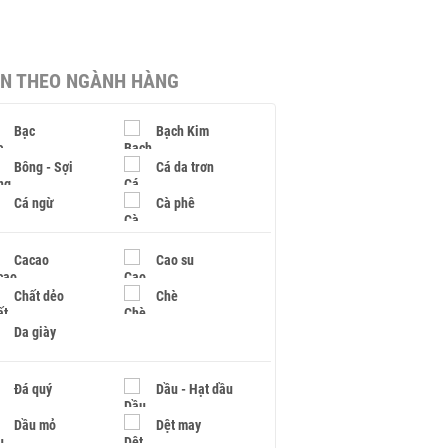
IN THEO NGÀNH HÀNG
Bạc
Bạch Kim
Bông - Sợi
Cá da trơn
Cá ngừ
Cà phê
Cacao
Cao su
Chất dẻo
Chè
Da giày
Đá quý
Dầu - Hạt dầu
Dầu mỏ
Dệt may