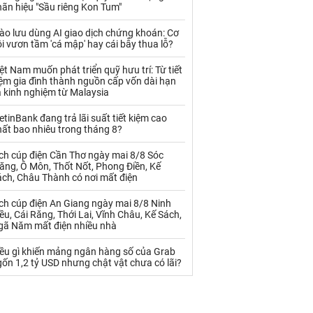
Palladium
Phân bón
ãn hiệu "Sầu riêng Kon Tum"
Rau - Củ -Quả
Sắt thép
ào lưu dùng AI giao dịch chứng khoán: Cơ
i vươn tầm 'cá mập' hay cái bẫy thua lỗ?
Sữa
ệt Nam muốn phát triển quỹ hưu trí: Từ tiết
ệm gia đình thành nguồn cấp vốn dài hạn
 kinh nghiệm từ Malaysia
Than
Thức ăn chăn nuôi
etinBank đang trả lãi suất tiết kiệm cao
Thủy hải sản khác
Tôm
ất bao nhiêu trong tháng 8?
Vàng
ch cúp điện Cần Thơ ngày mai 8/8 Sóc
ăng, Ô Môn, Thốt Nốt, Phong Điền, Kế
ách, Châu Thành có nơi mất điện
VLXD khác
Xăng dầu
ch cúp điện An Giang ngày mai 8/8 Ninh
Xi măng - Clynker
ều, Cái Răng, Thới Lai, Vĩnh Châu, Kế Sách,
gã Năm mất điện nhiều nhà
iều gì khiến mảng ngân hàng số của Grab
ốn 1,2 tỷ USD nhưng chật vật chưa có lãi?