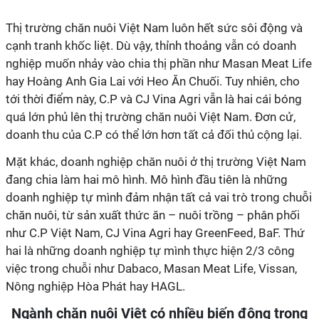
Thị trường chăn nuôi Việt Nam luôn hết sức sôi động và
cạnh tranh khốc liệt. Dù vậy, thỉnh thoảng vẫn có doanh
nghiệp muốn nhảy vào chia thị phần như Masan Meat Life
hay Hoàng Anh Gia Lai với Heo Ăn Chuối. Tuy nhiên, cho
tới thời điểm này, C.P và CJ Vina Agri vẫn là hai cái bóng
quá lớn phủ lên thị trường chăn nuôi Việt Nam. Đơn cử,
doanh thu của C.P có thể lớn hơn tất cả đối thủ cộng lại.
Mặt khác, doanh nghiệp chăn nuôi ở thị trường Việt Nam
đang chia làm hai mô hình. Mô hình đầu tiên là những
doanh nghiệp tự mình đảm nhận tất cả vai trò trong chuỗi
chăn nuôi, từ sản xuất thức ăn – nuôi trồng – phân phối
như C.P Việt Nam, CJ Vina Agri hay GreenFeed, BaF. Thứ
hai là những doanh nghiệp tự mình thực hiện 2/3 công
việc trong chuỗi như Dabaco, Masan Meat Life, Vissan,
Nông nghiệp Hòa Phát hay HAGL.
Ngành chăn nuôi Việt có nhiều biến động trong