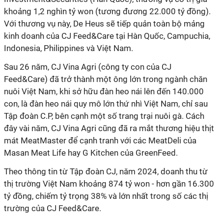
khoảng 1,2 nghìn tỷ won (tương đương 22.000 tỷ đồng).
Với thương vụ này, De Heus sẽ tiếp quản toàn bộ mảng
kinh doanh của CJ Feed&Care tại Hàn Quốc, Campuchia,
Indonesia, Philippines và Việt Nam.
Sau 26 năm, CJ Vina Agri (công ty con của CJ
Feed&Care) đã trở thành một ông lớn trong ngành chăn
nuôi Việt Nam, khi sở hữu đàn heo nái lên đến 140.000
con, là đàn heo nái quy mô lớn thứ nhì Việt Nam, chỉ sau
Tập đoàn C.P, bên cạnh một số trang trại nuôi gà. Cách
đây vài năm, CJ Vina Agri cũng đã ra mắt thương hiệu thịt
mát MeatMaster để cạnh tranh với các MeatDeli của
Masan Meat Life hay G Kitchen của GreenFeed.
Theo thông tin từ Tập đoàn CJ, năm 2024, doanh thu từ
thị trường Việt Nam khoảng 874 tỷ won - hơn gần 16.300
tỷ đồng, chiếm tỷ trọng 38% và lớn nhất trong số các thị
trường của CJ Feed&Care.