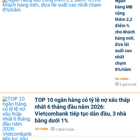
Ngân
hàng MB
cộng
thêm 2,2
điểm %
cho khách
hàng mới,
đưa lãi
suất cao
nhất
chạm
8%/năm
TÀI CHÍNH
-
2 giờ trước
TOP 10 ngân hàng có tỷ lệ nợ xấu thấp
nhất 6 tháng đầu năm 2026:
Vietcombank tiếp tục dẫn đầu, 3 nhà
băng dưới 1%
TÀI CHÍNH
-
1 phút trước