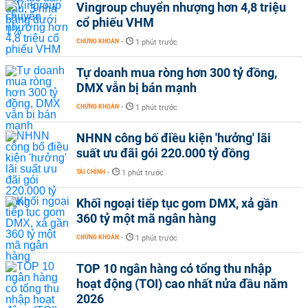
Vingroup chuyển nhượng hơn 4,8 triệu
cổ phiếu VHM
CHỨNG KHOÁN
-
1 phút trước
Tự doanh mua ròng hơn 300 tỷ đồng,
DMX vẫn bị bán mạnh
CHỨNG KHOÁN
-
1 phút trước
NHNN công bố điều kiện 'hưởng' lãi
suất ưu đãi gói 220.000 tỷ đồng
TÀI CHÍNH
-
1 phút trước
Khối ngoại tiếp tục gom DMX, xả gần
360 tỷ một mã ngân hàng
CHỨNG KHOÁN
-
1 phút trước
TOP 10 ngân hàng có tổng thu nhập
hoạt động (TOI) cao nhất nửa đầu năm
2026