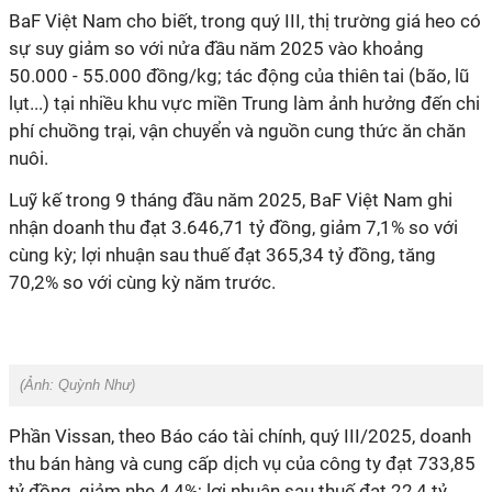
BaF Việt Nam cho biết, trong quý III, thị trường giá heo có
sự suy giảm so với nửa đầu năm 2025 vào khoảng
50.000 - 55.000 đồng/kg; tác động của thiên tai (bão, lũ
lụt...) tại nhiều khu vực miền Trung làm ảnh hưởng đến chi
phí chuồng trại, vận chuyển và nguồn cung thức ăn chăn
nuôi.
Luỹ kế trong 9 tháng đầu năm 2025, BaF Việt Nam ghi
nhận doanh thu đạt 3.646,71 tỷ đồng, giảm 7,1% so với
cùng kỳ; lợi nhuận sau thuế đạt 365,34 tỷ đồng, tăng
70,2% so với cùng kỳ năm trước.
(Ảnh: Quỳnh Như)
Phần Vissan, theo Báo cáo tài chính, quý III/2025, doanh
thu bán hàng và cung cấp dịch vụ của công ty đạt 733,85
tỷ đồng, giảm nhẹ 4,4%; lợi nhuận sau thuế đạt 22,4 tỷ