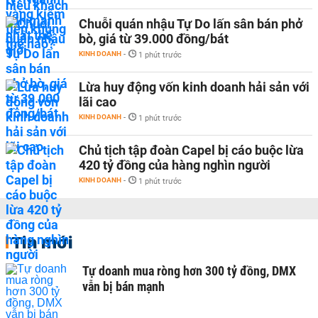
Chuỗi quán nhậu Tự Do lấn sân bán phở
bò, giá từ 39.000 đồng/bát
KINH DOANH
-
1 phút trước
Lừa huy động vốn kinh doanh hải sản với
lãi cao
KINH DOANH
-
1 phút trước
Chủ tịch tập đoàn Capel bị cáo buộc lừa
420 tỷ đồng của hàng nghìn người
KINH DOANH
-
1 phút trước
Tin mới
Tự doanh mua ròng hơn 300 tỷ đồng, DMX
vẫn bị bán mạnh