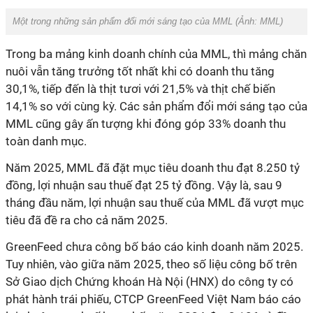
Một trong những sản phẩm đổi mới sáng tạo của MML (Ảnh:
MML
)
Trong ba mảng kinh doanh chính của MML, thì mảng chăn
nuôi vẫn tăng trưởng tốt nhất khi có doanh thu tăng
30,1%, tiếp đến là thịt tươi với 21,5% và thịt chế biến
14,1% so với cùng kỳ. Các sản phẩm đổi mới sáng tạo của
MML cũng gây ấn tượng khi đóng góp 33% doanh thu
toàn danh mục.
Năm 2025, MML đã đặt mục tiêu doanh thu đạt 8.250 tỷ
đồng, lợi nhuận sau thuế đạt 25 tỷ đồng. Vậy là, sau 9
tháng đầu năm, lợi nhuận sau thuế của MML đã vượt mục
tiêu đã đề ra cho cả năm 2025.
GreenFeed chưa công bố báo cáo kinh doanh năm 2025.
Tuy nhiên, vào giữa năm 2025, theo số liệu công bố trên
Sở Giao dịch Chứng khoán Hà Nội (HNX) do công ty có
phát hành trái phiếu, CTCP GreenFeed Việt Nam báo cáo