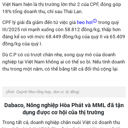
Việt Nam hiện là thị trường lớn thứ 2 của CPF, đóng góp
18% tổng doanh thu, chỉ sau Thái Lan.
CPF lý giải đà giảm đến từ việc giá
heo hơi
trong quý
III/2025 rơi mạnh xuống còn 58.812 đồng/kg, thấp hơn
đáng kể so với mức 68.449 đồng/kg của quý II và 65.409
đồng/kg của quý I.
Dù C.P có cú trượt chân nhẹ, song quy mô của doanh
nghiệp tại Việt Nam không ai có thể so bì. Nếu tính doanh
thu trong một năm, có thể bằng tất cả đối thủ cộng lại.
(Ảnh:
Quỳnh Như tổng hợp, đơn vị: tỷ đồng
)
Dabaco, Nông nghiệp Hòa Phát và MML đã tận
dụng được cơ hội của thị trường
Trong tất cả, doanh nghiệp chăn nuôi Việt có doanh thu