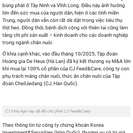
bùng phát ở Tây Ninh và Vĩnh Long. Điều này ảnh hưởng
lớn đến sức mua của người dân, hiện ở các tỉnh miền
Trung, người dân vẫn còn rất dè dặt trong việc tiêu thụ
thịt heo. Đồng thời, bệnh dịch cộng với thiên tai cũng làm
tăng chi phí sản xuất – kinh doanh cho các doanh nghiệp
trong ngành chăn nuôi.
Ở khía cạnh khác, vào đầu tháng 10/2025, Tập đoàn
Hoàng gia De Heus (Hà Lan) đã ký kết thương vụ M&A lớn
khi mua lại 100% cổ phần của CJ Feed&Care, công ty con
phụ trách mảng chăn nuôi, thức ăn chăn nuôi của Tập
đoàn CheilJedang (CJ, Hàn Quốc).
CJ Vina Agri nay đã đổi chủ (Ảnh:
CJ Feed&Care)
Theo thông tin từ công ty chứng khoán Korea
Investment&Securities (Hàn Quốc), thương vụ có trị giá