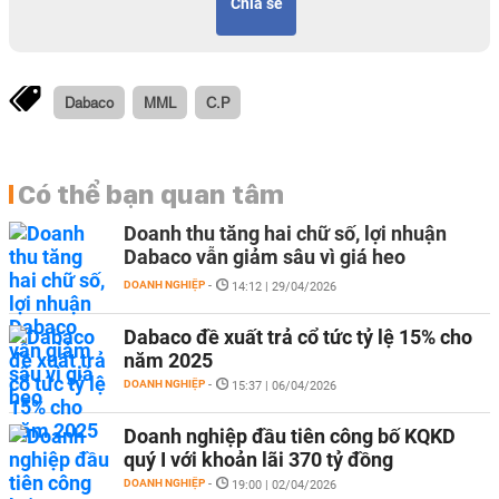
Chia sẻ
Dabaco
MML
C.P
Có thể bạn quan tâm
Doanh thu tăng hai chữ số, lợi nhuận
Dabaco vẫn giảm sâu vì giá heo
DOANH NGHIỆP
-
14:12 | 29/04/2026
Dabaco đề xuất trả cổ tức tỷ lệ 15% cho
năm 2025
DOANH NGHIỆP
-
15:37 | 06/04/2026
Doanh nghiệp đầu tiên công bố KQKD
quý I với khoản lãi 370 tỷ đồng
DOANH NGHIỆP
-
19:00 | 02/04/2026