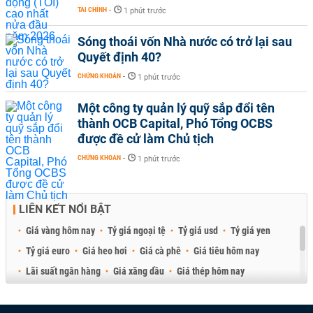
TÀI CHÍNH
-
1 phút trước
Sóng thoái vốn Nhà nước có trở lại sau
Quyết định 40?
CHỨNG KHOÁN
-
1 phút trước
Một công ty quản lý quỹ sắp đổi tên
thành OCB Capital, Phó Tổng OCBS
được đề cử làm Chủ tịch
CHỨNG KHOÁN
-
1 phút trước
LIÊN KẾT NỔI BẬT
Giá vàng hôm nay
Tỷ giá ngoại tệ
Tỷ giá usd
Tỷ giá yen
Tỷ giá euro
Giá heo hơi
Giá cà phê
Giá tiêu hôm nay
Lãi suất ngân hàng
Giá xăng dầu
Giá thép hôm nay
Giá sầu riêng
Giá thịt heo
Giá gạo
Giá cao su
Best Retail Brokers
Diễn đàn đầu tư Việt Nam 2026