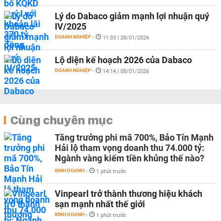
Lý do Dabaco giảm mạnh lợi nhuận quý
IV/2025
DOANH NGHIỆP
-
11:33 | 28/01/2026
Lộ diện kế hoạch 2026 của Dabaco
DOANH NGHIỆP
-
14:14 | 08/01/2026
Cùng chuyên mục
Tăng trưởng phi mã 700%, Bảo Tín Mạnh
Hải lộ tham vọng doanh thu 74.000 tỷ:
Ngành vàng kiếm tiền khủng thế nào?
KINH DOANH
-
1 phút trước
Vinpearl trở thành thương hiệu khách
sạn mạnh nhất thế giới
KINH DOANH
-
1 phút trước