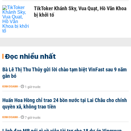
TikToker Khánh Sky, Vua Quạt, Hồ Văn Khoa
bị khởi tố
Đọc nhiều nhất
Bà Lê Thị Thu Thủy gửi lời chào tạm biệt VinFast sau 9 năm
gắn bó
KINH DOANH
-
1 giờ trước
Huấn Hoa Hồng chỉ trao 24 bồn nước tại Lai Châu cho chính
quyền xã, không trao tiền
KINH DOANH
-
7 giờ trước
Lãnh đạo MB nói gì về việc tài trợ cho 18 dự án Vingroup,