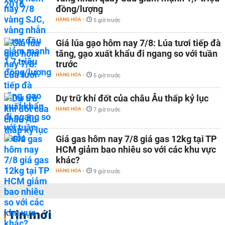
đồng/lượng
HÀNG HÓA
-
5 giờ trước
Giá lúa gạo hôm nay 7/8: Lúa tươi tiếp đà
tăng, gạo xuất khẩu đi ngang so với tuần
trước
HÀNG HÓA
-
5 giờ trước
Dự trữ khí đốt của châu Âu thấp kỷ lục
HÀNG HÓA
-
7 giờ trước
Giá gas hôm nay 7/8 giá gas 12kg tại TP
HCM giảm bao nhiêu so với các khu vực
khác?
HÀNG HÓA
-
9 giờ trước
Tin mới