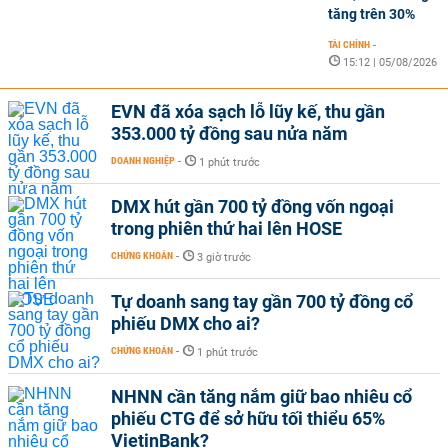
tăng trên 30%
TÀI CHÍNH
-
15:12 | 05/08/2026
EVN đã xóa sạch lỗ lũy kế, thu gần
353.000 tỷ đồng sau nửa năm
DOANH NGHIỆP
-
1 phút trước
DMX hút gần 700 tỷ đồng vốn ngoại
trong phiên thứ hai lên HOSE
CHỨNG KHOÁN
-
3 giờ trước
Tự doanh sang tay gần 700 tỷ đồng cổ
phiếu DMX cho ai?
CHỨNG KHOÁN
-
1 phút trước
NHNN cần tăng nắm giữ bao nhiêu cổ
phiếu CTG để sở hữu tối thiểu 65%
VietinBank?