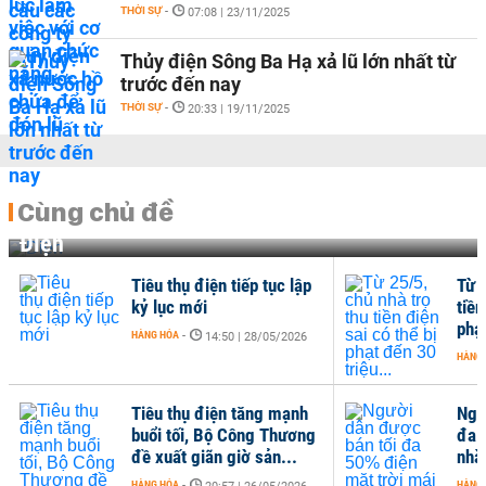
THỜI SỰ
-
07:08 | 23/11/2025
Thủy điện Sông Ba Hạ xả lũ lớn nhất từ
trước đến nay
THỜI SỰ
-
20:33 | 19/11/2025
Cùng chủ đề
Điện
Tiêu thụ điện tiếp tục lập
Từ 2
kỷ lục mới
tiền
phạt
HÀNG HÓA
-
14:50 | 28/05/2026
HÀNG
Tiêu thụ điện tăng mạnh
Ngư
buổi tối, Bộ Công Thương
đa 
đề xuất giãn giờ sản...
nhà
HÀNG HÓA
-
HÀNG