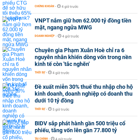
CHỨNG KHOÁN
-
4 giờ trước
VNPT nắm giữ hơn 62.000 tỷ đồng tiền
mặt, ngang ngửa MWG
DOANH NGHIỆP
-
4 giờ trước
Chuyên gia Phạm Xuân Hoè chỉ ra 6
nguyên nhân khiến dòng vốn trong nền
kinh tế còn 'tắc nghẽn'
THỜI SỰ
-
4 giờ trước
Đề xuất miễn 30% thuế thu nhập cho hộ
kinh doanh, doanh nghiệp có doanh thu
dưới 10 tỷ đồng
THỜI SỰ
-
5 giờ trước
BIDV sắp phát hành gần 500 triệu cổ
phiếu, tăng vốn lên gần 77.800 tỷ
TÀI CHÍNH
-
4 giờ trước