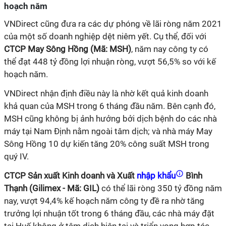
hoạch năm
VNDirect cũng đưa ra các dự phóng về lãi ròng năm 2021
của một số doanh nghiệp dệt niêm yết. Cụ thể, đối với
CTCP May Sông Hồng (Mã: MSH)
, năm nay công ty có
thể đạt 448 tỷ đồng lợi nhuận ròng, vượt 56,5% so với kế
hoạch năm.
VNDirect nhận định điều này là nhờ kết quả kinh doanh
khả quan của MSH trong 6 tháng đầu năm. Bên cạnh đó,
MSH cũng không bị ảnh hưởng bởi dịch bệnh do các nhà
máy tại Nam Định nằm ngoài tâm dịch; và nhà máy May
Sông Hồng 10 dự kiến tăng 20% công suất MSH trong
quý IV.
CTCP Sản xuất Kinh doanh và Xuất
nhập khẩu
Bình
Thạnh (Gilimex - Mã: GIL)
có thể lãi ròng 350 tỷ đồng năm
nay, vượt 94,4% kế hoạch năm công ty đề ra nhờ tăng
trưởng lợi nhuận tốt trong 6 tháng đầu, các nhà máy đặt