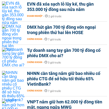
EVN đã xóa sạch lỗ lũy kế, thu gần
353.000 tỷ đồng sau nửa năm
DOANH NGHIỆP
-
2 giờ trước
DMX hút gần 700 tỷ đồng vốn ngoại
trong phiên thứ hai lên HOSE
CHỨNG KHOÁN
-
7 giờ trước
Tự doanh sang tay gần 700 tỷ đồng cổ
phiếu DMX cho ai?
CHỨNG KHOÁN
-
3 giờ trước
NHNN cần tăng nắm giữ bao nhiêu cổ
phiếu CTG để sở hữu tối thiểu 65%
VietinBank?
CHỨNG KHOÁN
-
7 giờ trước
VNPT nắm giữ hơn 62.000 tỷ đồng tiền
mặt, ngang ngửa MWG