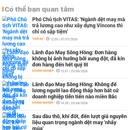
Có thể bạn quan tâm
Phó Chủ tịch VITAS: 'Ngành dệt may mà
trả lương cao như xây dựng Vincons thì
chỉ có sập tiệm'
THỜI SỰ
-
12:05 | 07/07/2026
Lãnh đạo May Sông Hồng: Đơn hàng
không bị ảnh hưởng bởi xung đột, đã kín
đơn hàng đến hết quý III
DOANH NGHIỆP
-
15:51 | 25/04/2026
Lãnh đạo May Sông Hồng: Không để
lương người lao động thấp hơn bất cứ
doanh nghiệp tiên tiến nào miền Bắc
DOANH NGHIỆP
-
14:28 | 25/04/2026
Sau dầu thô, khí đốt, đến lượt giá nguyên
liệu quan trọng ngành dệt may 'nhảy
múa'