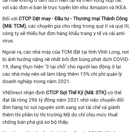
tại Huế không ở tâm dịch hiện tại và triển vọng hợp tác
với các đơn vị bán lẻ trực tuyến lớn như Amazon và IKEA.
Đối với
CTCP Dệt may - Đầu tư - Thương mại Thành Công
(Mã: TCM)
, các chuyên gia cho rằng trong quý II và quý III,
công ty sẽ thiếu hụt đơn hàng khẩu trang y tế và vải anti-
virus.
Ngoài ra, các nhà máy của TCM đặt tại tỉnh Vĩnh Long, nơi
bị ảnh hưởng nặng nề nhất bởi đợt bùng phát dịch COVID-
19, đang thực hiện "3 tại chỗ" cho người lao động ở lại
các nhà máy nên sẽ làm tăng thêm 15% chi phí quản lý
doanh nghiệp trong năm 2021.
VNDirect nhận định
CTCP Sợi Thế Kỷ (Mã: STK)
có thể
đạt lãi ròng 296 tỷ đồng năm 2021 nhờ việc chuyển đổi
đơn hàng từ sợi nguyên sinh sang sợi tái chế và giành
thêm thị phần từ thị trường Mỹ do chỉ chịu mức thuế
chống bán phá giá sơ bộ thấp.