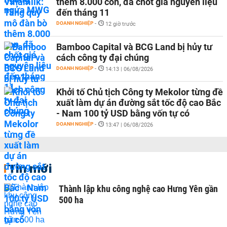
thêm 8.000 con, đã chốt giá nguyên liệu
đến tháng 11
DOANH NGHIỆP
-
12 giờ trước
Bamboo Capital và BCG Land bị hủy tư
cách công ty đại chúng
DOANH NGHIỆP
-
14:13 | 06/08/2026
Khởi tố Chủ tịch Công ty Mekolor từng đề
xuất làm dự án đường sắt tốc độ cao Bắc
- Nam 100 tỷ USD bằng vốn tự có
DOANH NGHIỆP
-
13:47 | 06/08/2026
Tin mới
Thành lập khu công nghệ cao Hưng Yên gần
500 ha