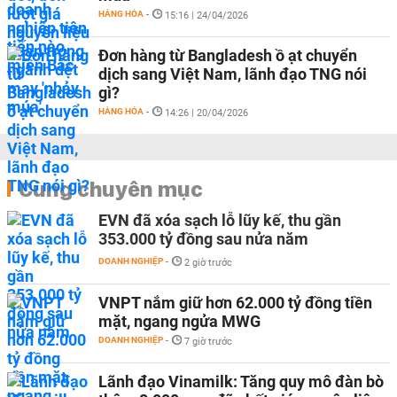
HÀNG HÓA
-
15:16 | 24/04/2026
Đơn hàng từ Bangladesh ồ ạt chuyển
dịch sang Việt Nam, lãnh đạo TNG nói
gì?
HÀNG HÓA
-
14:26 | 20/04/2026
Cùng chuyên mục
EVN đã xóa sạch lỗ lũy kế, thu gần
353.000 tỷ đồng sau nửa năm
DOANH NGHIỆP
-
2 giờ trước
VNPT nắm giữ hơn 62.000 tỷ đồng tiền
mặt, ngang ngửa MWG
DOANH NGHIỆP
-
7 giờ trước
Lãnh đạo Vinamilk: Tăng quy mô đàn bò