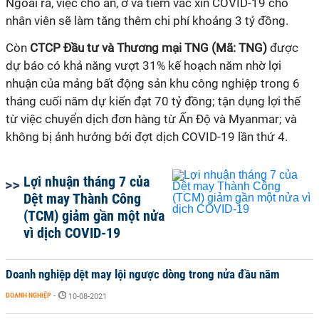
Ngoài ra, việc cho ăn, ở và tiêm vắc xin COVID-19 cho
nhân viên sẽ làm tăng thêm chi phí khoảng 3 tỷ đồng.
Còn
CTCP Đầu tư và Thương mại TNG (Mã: TNG)
được
dự báo có khả năng vượt 31% kế hoạch năm nhờ lợi
nhuận của mảng bất động sản khu công nghiệp trong 6
tháng cuối năm dự kiến đạt 70 tỷ đồng; tận dụng lợi thế
từ việc chuyển dịch đơn hàng từ Ấn Độ và Myanmar; và
không bị ảnh hưởng bởi đợt dịch COVID-19 lần thứ 4.
Lợi nhuận tháng 7 của
Dệt may Thành Công
(TCM) giảm gần một nửa
vì dịch COVID-19
Doanh nghiệp dệt may lội ngược dòng trong nửa đầu năm
DOANH NGHIỆP
-
10-08-2021