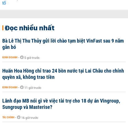
Đọc nhiều nhất
Bà Lê Thị Thu Thủy gửi lời chào tạm biệt VinFast sau 9 năm
gắn bó
KINH DOANH
-
5 giờ trước
Huấn Hoa Hồng chỉ trao 24 bồn nước tại Lai Châu cho chính
quyền xã, không trao tiền
KINH DOANH
-
11 giờ trước
Lãnh đạo MB nói gì về việc tài trợ cho 18 dự án Vingroup,
Sungroup và Masterise?
TÀI CHÍNH
-
16 giờ trước