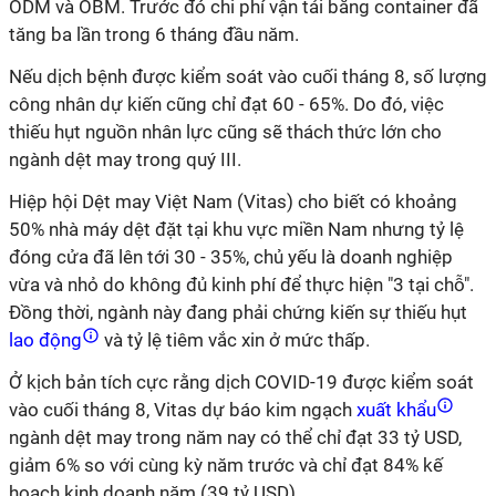
ODM và OBM. Trước đó chi phí vận tải bằng container đã
tăng ba lần trong 6 tháng đầu năm.
Nếu dịch bệnh được kiểm soát vào cuối tháng 8, số lượng
công nhân dự kiến cũng chỉ đạt 60 - 65%. Do đó, việc
thiếu hụt nguồn nhân lực cũng sẽ thách thức lớn cho
ngành dệt may trong quý III.
Hiệp hội Dệt may Việt Nam (Vitas) cho biết có khoảng
50% nhà máy dệt đặt tại khu vực miền Nam nhưng tỷ lệ
đóng cửa đã lên tới 30 - 35%, chủ yếu là doanh nghiệp
vừa và nhỏ do không đủ kinh phí để thực hiện "3 tại chỗ".
Đồng thời, ngành này đang phải chứng kiến sự thiếu hụt
lao động
và tỷ lệ tiêm vắc xin ở mức thấp.
Ở kịch bản tích cực rằng dịch COVID-19 được kiểm soát
vào cuối tháng 8, Vitas dự báo kim ngạch
xuất khẩu
ngành dệt may trong năm nay có thể chỉ đạt 33 tỷ USD,
giảm 6% so với cùng kỳ năm trước và chỉ đạt 84% kế
hoạch kinh doanh năm (39 tỷ USD).