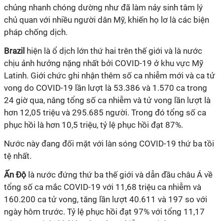
chủng nhanh chóng dường như đã làm nảy sinh tâm lý
chủ quan với nhiều người dân Mỹ, khiến họ lơ là các biện
pháp chống dịch.
Brazil
hiện là ổ dịch lớn thứ hai trên thế giới và là nước
chịu ảnh hưởng nặng nhất bởi
COVID-19
ở khu vực Mỹ
Latinh. Giới chức ghi nhận thêm số ca nhiễm mới và ca tử
vong do
COVID-19
lần lượt là 53.386 và 1.570 ca trong
24 giờ qua, nâng tổng số ca nhiễm và tử vong lần lượt là
hơn 12,05 triệu và 295.685 người. Trong đó tổng số ca
phục hồi là hơn 10,5 triệu, tỷ lệ phục hồi đạt 87%.
Nước này đang đối mặt với làn sóng
COVID-19
thứ ba tồi
tệ nhất.
Ấn Độ
là nước đứng thứ ba thế giới và dẫn đầu châu Á về
tổng số ca mắc
COVID-19
với 11,68 triệu ca nhiễm và
160.200 ca tử vong, tăng lần lượt 40.611 và 197 so với
ngày hôm trước. Tỷ lệ phục hồi đạt 97% với tổng 11,17