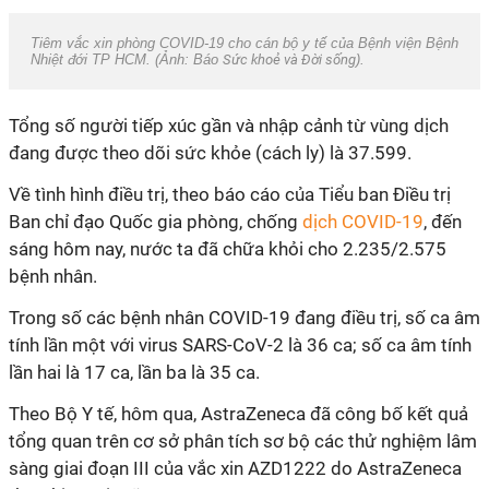
Tiêm vắc xin phòng
COVID-19
cho cán bộ y tế của Bệnh viện Bệnh
Nhiệt đới TP HCM. (Ảnh: Báo
Sức khoẻ và Đời sống
).
Tổng số người tiếp xúc gần và nhập cảnh từ vùng dịch
đang được theo dõi sức khỏe (cách ly) là 37.599.
Về tình hình điều trị, theo báo cáo của Tiểu ban Điều trị
Ban chỉ đạo Quốc gia phòng, chống
dịch
COVID-19
, đến
sáng hôm nay, nước ta đã chữa khỏi cho 2.235/2.575
bệnh nhân.
Trong số các bệnh nhân
COVID-19
đang điều trị, số ca âm
tính lần một với virus SARS-CoV-2 là 36 ca; số ca âm tính
lần hai là 17 ca, lần ba là 35 ca.
Theo Bộ Y tế, hôm qua, AstraZeneca đã công bố kết quả
tổng quan trên cơ sở phân tích sơ bộ các thử nghiệm lâm
sàng giai đoạn III của vắc xin AZD1222 do AstraZeneca