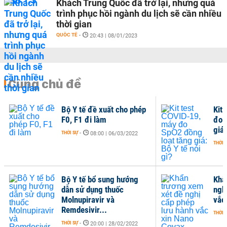
Khách Trung Quốc đã trở lại, nhưng quá
trình phục hồi ngành du lịch sẽ cần nhiều
thời gian
QUỐC TẾ
-
20:43 | 08/01/2023
Cùng chủ đề
Bộ Y tế đề xuất cho phép
Kit
F0, F1 đi làm
đo 
giá:
THỜI SỰ
-
08:00 | 06/03/2022
THỜI 
Bộ Y tế bổ sung hướng
Khẩ
dẫn sử dụng thuốc
ngh
Molnupiravir và
vắc
Remdesivir...
THỜI 
THỜI SỰ
-
20:00 | 28/02/2022