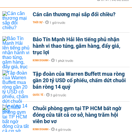
Cán cân thương mại sắp đổi chiều?
THỜI SỰ
-
1 giờ trước
Bảo Tín Mạnh Hải lên tiếng phủ nhận
hành vi thao túng, găm hàng, đẩy giá,
trục lợi
KINH DOANH
-
1 phút trước
Tập đoàn của Warren Buffett mua ròng
gần 20 tỷ USD cổ phiếu, chấm dứt chuỗi
bán ròng 14 quý
QUỐC TẾ
-
3 giờ trước
Chuỗi phòng gym tại TP HCM bất ngờ
đóng cửa tất cả cơ sở, hàng trăm hội
viên bơ vơ
KINH DOANH
-
4 giờ trước