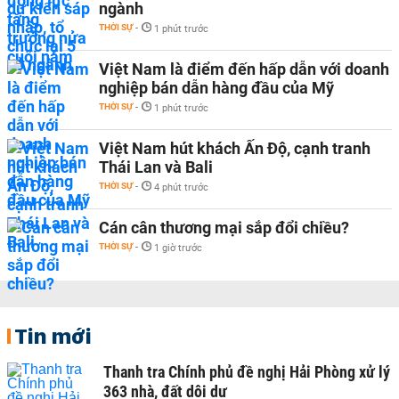
ngành
THỜI SỰ
-
1 phút trước
Việt Nam là điểm đến hấp dẫn với doanh
nghiệp bán dẫn hàng đầu của Mỹ
THỜI SỰ
-
1 phút trước
Việt Nam hút khách Ấn Độ, cạnh tranh
Thái Lan và Bali
THỜI SỰ
-
4 phút trước
Cán cân thương mại sắp đổi chiều?
THỜI SỰ
-
1 giờ trước
Tin mới
Thanh tra Chính phủ đề nghị Hải Phòng xử lý
363 nhà, đất dôi dư