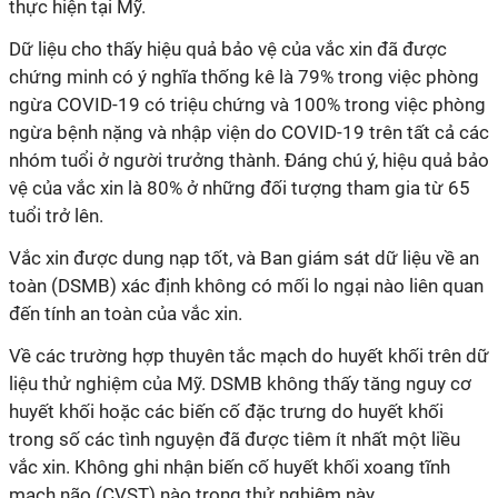
thực hiện tại Mỹ.
Dữ liệu cho thấy hiệu quả bảo vệ của vắc xin đã được
chứng minh có ý nghĩa thống kê là 79% trong việc phòng
ngừa
COVID-19
có triệu chứng và 100% trong việc phòng
ngừa bệnh nặng và nhập viện do
COVID-19
trên tất cả các
nhóm tuổi ở người trưởng thành. Đáng chú ý, hiệu quả bảo
vệ của vắc xin là 80% ở những đối tượng tham gia từ 65
tuổi trở lên.
Vắc xin được dung nạp tốt, và Ban giám sát dữ liệu về an
toàn (DSMB) xác định không có mối lo ngại nào liên quan
đến tính an toàn của vắc xin.
Về các trường hợp thuyên tắc mạch do huyết khối trên dữ
liệu thử nghiệm của Mỹ. DSMB không thấy tăng nguy cơ
huyết khối hoặc các biến cố đặc trưng do huyết khối
trong số các tình nguyện đã được tiêm ít nhất một liều
vắc xin. Không ghi nhận biến cố huyết khối xoang tĩnh
mạch não (CVST) nào trong thử nghiệm này.