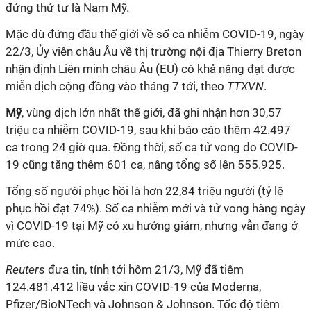
đứng thứ tư là Nam Mỹ.
Mặc dù đứng đầu thế giới về số ca nhiễm
COVID-19
, ngày
22/3, Ủy viên châu Âu về thị trường nội địa Thierry Breton
nhận định Liên minh châu Âu (EU) có khả năng đạt được
miễn dịch cộng đồng vào tháng 7 tới, theo
TTXVN
.
Mỹ
, vùng dịch lớn nhất thế giới, đã ghi nhận hơn 30,57
triệu ca nhiễm
COVID-19
, sau khi báo cáo thêm 42.497
ca trong 24 giờ qua. Đồng thời, số ca tử vong do
COVID-
19
cũng tăng thêm 601 ca, nâng tổng số lên 555.925.
Tổng số người phục hồi là hơn 22,84 triệu người (tỷ lệ
phục hồi đạt 74%). Số ca nhiễm mới và tử vong hàng ngày
vì
COVID-19
tại Mỹ có xu hướng giảm, nhưng vẫn đang ở
mức cao.
Reuters
đưa tin, tính tới hôm 21/3, Mỹ đã tiêm
124.481.412 liều
vắc xin
COVID-19
của Moderna,
Pfizer/BioNTech và Johnson & Johnson. Tốc độ tiêm