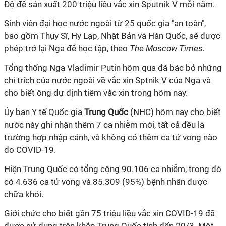
Độ để sản xuất 200 triệu liều vắc xin Sputnik V mỗi năm.
Sinh viên đại học nước ngoài từ 25 quốc gia "an toàn",
bao gồm Thụy Sĩ, Hy Lạp, Nhật Bản và Hàn Quốc, sẽ được
phép trở lại Nga để học tập, theo
The Moscow Times.
Tổng thống Nga Vladimir Putin hôm qua đã bác bỏ những
chỉ trích của nước ngoài về
vắc xin
Sptnik V của Nga và
cho biết ông dự định tiêm
vắc xin
trong hôm nay.
Ủy ban Y tế Quốc gia
Trung Quốc
(NHC) hôm nay cho biết
nước này ghi nhận thêm 7 ca nhiễm mới, tất cả đều là
trường hợp nhập cảnh, và không có thêm ca tử vong nào
do
COVID-19
.
Hiện Trung Quốc có tổng cộng 90.106 ca nhiễm, trong đó
có 4.636 ca tử vong và 85.309 (95%) bệnh nhân được
chữa khỏi.
Giới chức cho biết gần 75 triệu liều vắc xin
COVID-19
đã