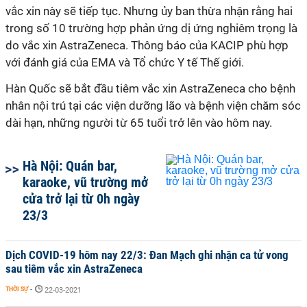
vắc xin này sẽ tiếp tục. Nhưng ủy ban thừa nhận rằng hai
trong số 10 trường hợp phản ứng dị ứng nghiêm trọng là
do vắc xin AstraZeneca. Thông báo của KACIP phù hợp
với đánh giá của EMA và Tổ chức Y tế Thế giới.
Hàn Quốc sẽ bắt đầu tiêm vắc xin AstraZeneca cho bệnh
nhân nội trú tại các viện dưỡng lão và bệnh viện chăm sóc
dài hạn, những người từ 65 tuổi trở lên vào hôm nay.
Hà Nội: Quán bar,
karaoke, vũ trường mở
cửa trở lại từ 0h ngày
23/3
Dịch COVID-19 hôm nay 22/3: Đan Mạch ghi nhận ca tử vong
sau tiêm vắc xin AstraZeneca
THỜI SỰ
-
22-03-2021