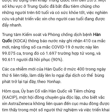
được sử dụng trên khắp Trung Quốc tính đến 20/3. Một
số khu vực ở Trung Quốc đã bắt đầu tiêm chủng cho
những người trên 60 tuổi và có sức khỏe tốt, việc nghiên
cứu và phát triển vắc xin cho người cao tuổi đang được
đẩy nhanh.
Trung tâm Kiểm soát và Phòng chống dịch bệnh
Hàn
Quốc
(KDCA) thông báo nước này ghi nhận 410 ca mắc
mới, nâng tổng số ca mắc
COVID-19
ở nước này lên
99.075 ca, trong đó có 1.697 trường hợp tử vong, và
90.611 người đã hồi phục (90%).
Các ca nhiễm mới của Hàn Quốc ở mức 400 trong ngày
thứ 6 liên tiếp, làm dấy lên lo ngại đại dịch có thể bùng
phát trở lại tại đây, theo
Yonhap
.
Hôm qua, Ủy ban Cố vấn Hàn Quốc về Tiêm chủng
(KACIP), một hội đồng chuyên gia độc lập, cho biết vắc
xin AstraZeneca không liên quan đến cục máu đông được
tìm thấy trong một số người thử nghiệm và việc triển khai