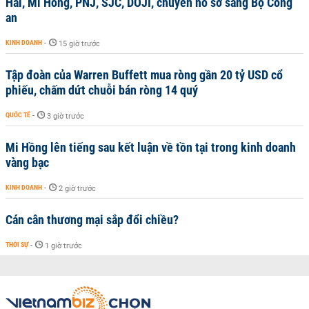
Hải, Mi Hồng, PNJ, SJC, DOJI, chuyển hồ sơ sang Bộ Công
an
KINH DOANH
-
15 giờ trước
Tập đoàn của Warren Buffett mua ròng gần 20 tỷ USD cổ
phiếu, chấm dứt chuỗi bán ròng 14 quý
QUỐC TẾ
-
3 giờ trước
Mi Hồng lên tiếng sau kết luận về tồn tại trong kinh doanh
vàng bạc
KINH DOANH
-
2 giờ trước
Cán cân thương mại sắp đổi chiều?
THỜI SỰ
-
1 giờ trước