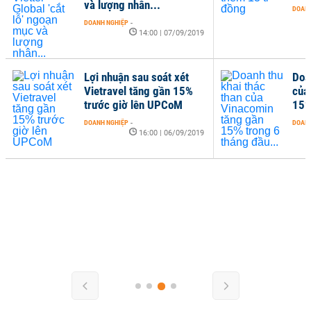
và lượng nhân...
DOANH
DOANH NGHIỆP
-
14:00 | 07/09/2019
Lợi nhuận sau soát xét
Doa
Vietravel tăng gần 15%
của
trước giờ lên UPCoM
15%
DOANH NGHIỆP
-
DOANH
16:00 | 06/09/2019