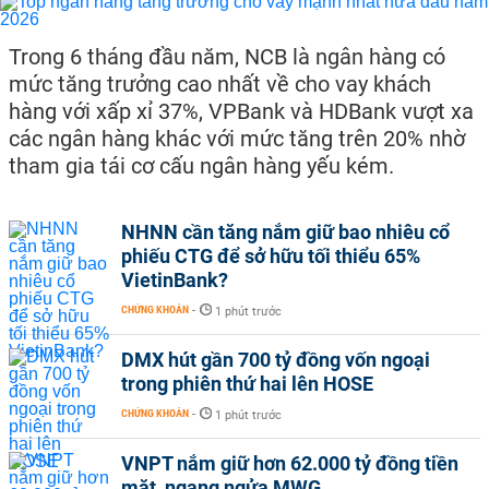
Trong 6 tháng đầu năm, NCB là ngân hàng có
mức tăng trưởng cao nhất về cho vay khách
hàng với xấp xỉ 37%, VPBank và HDBank vượt xa
các ngân hàng khác với mức tăng trên 20% nhờ
tham gia tái cơ cấu ngân hàng yếu kém.
NHNN cần tăng nắm giữ bao nhiêu cổ
phiếu CTG để sở hữu tối thiểu 65%
VietinBank?
CHỨNG KHOÁN
-
1 phút trước
DMX hút gần 700 tỷ đồng vốn ngoại
trong phiên thứ hai lên HOSE
CHỨNG KHOÁN
-
1 phút trước
VNPT nắm giữ hơn 62.000 tỷ đồng tiền
mặt, ngang ngửa MWG