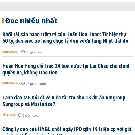
Đọc nhiều nhất
Khối tài sản hàng trăm tỷ của Huấn Hoa Hồng: Từ biệt thự
50 tỷ, dàn siêu xe hàng chục tỷ đến vườn tùng Nhật đắt đỏ
KINH DOANH
-
15 giờ trước
Huấn Hoa Hồng chỉ trao 24 bồn nước tại Lai Châu cho chính
quyền xã, không trao tiền
KINH DOANH
-
25 phút trước
Lãnh đạo MB nói gì về việc tài trợ cho 18 dự án Vingroup,
Sungroup và Masterise?
TÀI CHÍNH
-
6 giờ trước
Công ty con của HAGL chốt ngày IPO gần 19 triệu cp với giá