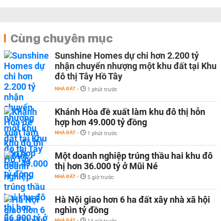
Cùng chuyên mục
Sunshine Homes dự chi hơn 2.200 tỷ
nhận chuyển nhượng một khu đất tại Khu
đô thị Tây Hồ Tây
NHÀ ĐẤT
-
1 phút trước
Khánh Hòa đề xuất làm khu đô thị hỗn
hợp hơn 49.000 tỷ đồng
NHÀ ĐẤT
-
1 phút trước
Một doanh nghiệp trúng thầu hai khu đô
thị hơn 36.000 tỷ ở Mũi Né
NHÀ ĐẤT
-
5 giờ trước
Hà Nội giao hơn 6 ha đất xây nhà xã hội
nghìn tỷ đồng
NHÀ ĐẤT
-