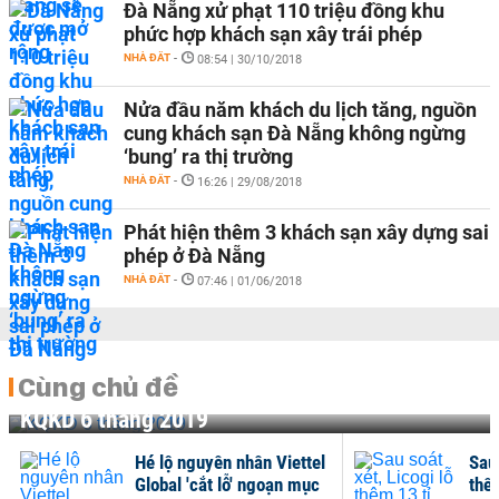
Đà Nẵng xử phạt 110 triệu đồng khu
phức hợp khách sạn xây trái phép
NHÀ ĐẤT
-
08:54 | 30/10/2018
Nửa đầu năm khách du lịch tăng, nguồn
cung khách sạn Đà Nẵng không ngừng
‘bung’ ra thị trường
NHÀ ĐẤT
-
16:26 | 29/08/2018
Phát hiện thêm 3 khách sạn xây dựng sai
phép ở Đà Nẵng
NHÀ ĐẤT
-
07:46 | 01/06/2018
Cùng chủ đề
KQKD 6 tháng 2019
Hé lộ nguyên nhân Viettel
Sau 
Global 'cắt lỗ' ngoạn mục
thê