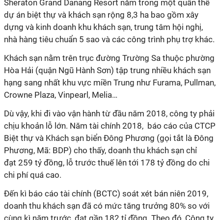
Sheraton Grand Danang Resort nằm trong một quần thể
dự án biệt thự và khách sạn rộng 8,3 ha bao gồm xây
dựng và kinh doanh khu khách sạn, trung tâm hội nghị,
nhà hàng tiêu chuẩn 5 sao và các công trình phụ trợ khác.
Khách sạn nằm trên trục đường Trường Sa thuộc phường
Hòa Hải (quận Ngũ Hành Sơn) tập trung nhiều khách sạn
hạng sang nhất khu vực miền Trung như Furama, Pullman,
Crowne Plaza, Vinpearl, Melia…
Dù vậy, khi đi vào vận hành từ đầu năm 2018, công ty phải
chịu khoản lỗ lớn. Năm tài chính 2018, báo cáo của CTCP
Biệt thự và Khách sạn biển Đông Phương (gọi tắt là Đông
Phương, Mã: BDP) cho thấy, doanh thu khách sạn chỉ
đạt 259 tỷ đồng, lỗ trước thuế lên tới 178 tỷ đồng do chi
chi phí quá cao.
Đến kì báo cáo tài chính (BCTC) soát xét bán niên 2019,
doanh thu khách sạn đã có mức tăng trưởng 80% so với
cùng kì năm trước, đạt gần 182 tỉ đồng. Theo đó, Công ty