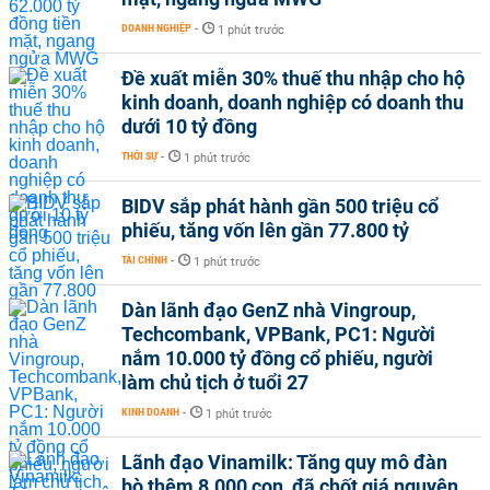
DOANH NGHIỆP
-
1 phút trước
Đề xuất miễn 30% thuế thu nhập cho hộ
kinh doanh, doanh nghiệp có doanh thu
dưới 10 tỷ đồng
THỜI SỰ
-
1 phút trước
BIDV sắp phát hành gần 500 triệu cổ
phiếu, tăng vốn lên gần 77.800 tỷ
TÀI CHÍNH
-
1 phút trước
Dàn lãnh đạo GenZ nhà Vingroup,
Techcombank, VPBank, PC1: Người
nắm 10.000 tỷ đồng cổ phiếu, người
làm chủ tịch ở tuổi 27
KINH DOANH
-
1 phút trước
Lãnh đạo Vinamilk: Tăng quy mô đàn
bò thêm 8.000 con, đã chốt giá nguyên