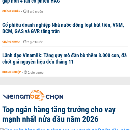
gấp hơn 4 lần cổ phiếu HAG
CHỨNG KHOÁN
-
5 giờ trước
Cổ phiếu doanh nghiệp Nhà nước đồng loạt hút tiền, VNM,
BCM, GAS và GVR tăng trần
CHỨNG KHOÁN
-
2 giờ trước
Lãnh đạo Vinamilk: Tăng quy mô đàn bò thêm 8.000 con, đã
chốt giá nguyên liệu đến tháng 11
DOANH NGHIỆP
-
2 giờ trước
Top ngân hàng tăng trưởng cho vay
mạnh nhất nửa đầu năm 2026