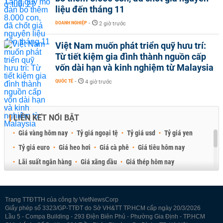
liệu đến tháng 11
DOANH NGHIỆP
-
2 giờ trước
Việt Nam muốn phát triển quỹ hưu trí:
Từ tiết kiệm gia đình thành nguồn cấp
vốn dài hạn và kinh nghiệm từ Malaysia
QUỐC TẾ
-
4 giờ trước
LIÊN KẾT NỔI BẬT
Giá vàng hôm nay
Tỷ giá ngoại tệ
Tỷ giá usd
Tỷ giá yen
Tỷ giá euro
Giá heo hơi
Giá cà phê
Giá tiêu hôm nay
Lãi suất ngân hàng
Giá xăng dầu
Giá thép hôm nay
Giá sầu riêng
Giá thịt heo
Giá gạo
Giá cao su
Best Retail Brokers
Diễn đàn đầu tư Việt Nam 2026
Trang TTĐTTH của công ty VietNewsCorp
Giấy phép số 3323/GP-TTĐT do Sở VH&TT TP.HCM cấp ngày 20/3/2026
Lầu 5 - Compa Building - 293 Điện Biên Phủ - Phường Gia Định - TP.HCM