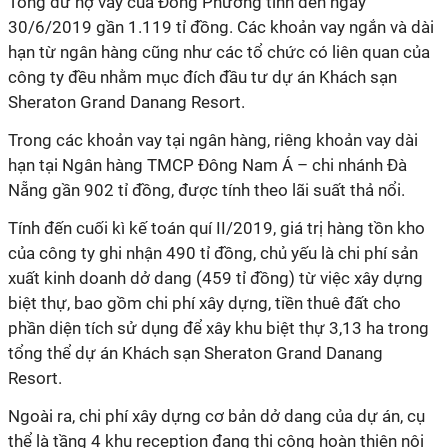
Tổng dư nợ vay của Đông Phương tính đến ngày
30/6/2019 gần 1.119 tỉ đồng. Các khoản vay ngắn và dài
hạn từ ngân hàng cũng như các tổ chức có liên quan của
công ty đều nhằm mục đích đầu tư dự án Khách sạn
Sheraton Grand Danang Resort.
Trong các khoản vay tại ngân hàng, riêng khoản vay dài
hạn tại Ngân hàng TMCP Đông Nam Á – chi nhánh Đà
Nẵng gần 902 tỉ đồng, được tính theo lãi suất thả nổi.
Tính đến cuối kì kế toán quí II/2019, giá trị hàng tồn kho
của công ty ghi nhận 490 tỉ đồng, chủ yếu là chi phí sản
xuất kinh doanh dở dang (459 tỉ đồng) từ việc xây dựng
biệt thự, bao gồm chi phí xây dựng, tiền thuê đất cho
phần diện tích sử dụng để xây khu biệt thự 3,13 ha trong
tổng thể dự án Khách sạn Sheraton Grand Danang
Resort.
Ngoài ra, chi phí xây dựng cơ bản dở dang của dự án, cụ
thể là tầng 4 khu reception đang thi công hoàn thiện nội