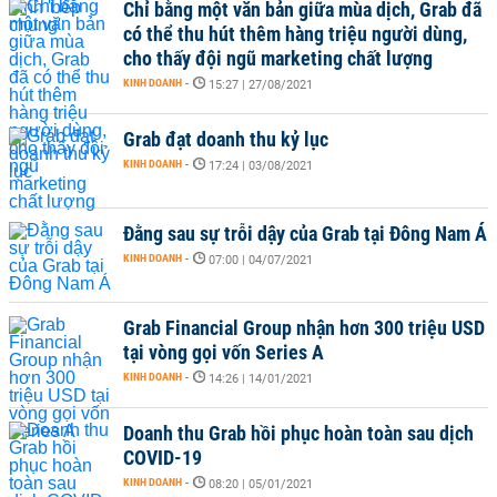
Chỉ bằng một văn bản giữa mùa dịch, Grab đã
có thể thu hút thêm hàng triệu người dùng,
cho thấy đội ngũ marketing chất lượng
KINH DOANH
-
15:27 | 27/08/2021
Grab đạt doanh thu kỷ lục
KINH DOANH
-
17:24 | 03/08/2021
Đằng sau sự trỗi dậy của Grab tại Đông Nam Á
KINH DOANH
-
07:00 | 04/07/2021
Grab Financial Group nhận hơn 300 triệu USD
tại vòng gọi vốn Series A
KINH DOANH
-
14:26 | 14/01/2021
Doanh thu Grab hồi phục hoàn toàn sau dịch
COVID-19
KINH DOANH
-
08:20 | 05/01/2021