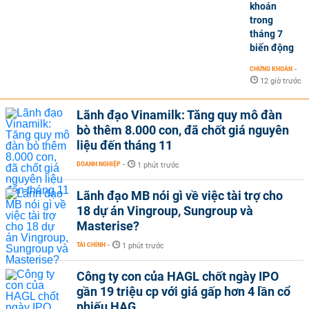
khoán
trong
tháng 7
biến động
CHỨNG KHOÁN
-
12 giờ trước
Lãnh đạo Vinamilk: Tăng quy mô đàn
bò thêm 8.000 con, đã chốt giá nguyên
liệu đến tháng 11
DOANH NGHIỆP
-
1 phút trước
Lãnh đạo MB nói gì về việc tài trợ cho
18 dự án Vingroup, Sungroup và
Masterise?
TÀI CHÍNH
-
1 phút trước
Công ty con của HAGL chốt ngày IPO
gần 19 triệu cp với giá gấp hơn 4 lần cổ
phiếu HAG