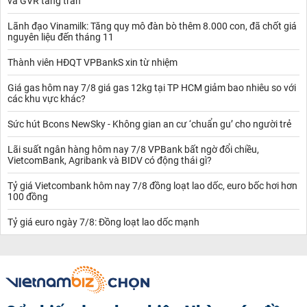
và GVR tăng trần
Lãnh đạo Vinamilk: Tăng quy mô đàn bò thêm 8.000 con, đã chốt giá
nguyên liệu đến tháng 11
Thành viên HĐQT VPBankS xin từ nhiệm
Giá gas hôm nay 7/8 giá gas 12kg tại TP HCM giảm bao nhiêu so với
các khu vực khác?
Sức hút Bcons NewSky - Không gian an cư ‘chuẩn gu’ cho người trẻ
Lãi suất ngân hàng hôm nay 7/8 VPBank bất ngờ đổi chiều,
VietcomBank, Agribank và BIDV có động thái gì?
Tỷ giá Vietcombank hôm nay 7/8 đồng loạt lao dốc, euro bốc hơi hơn
100 đồng
Tỷ giá euro ngày 7/8: Đồng loạt lao dốc mạnh