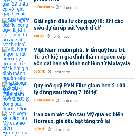
CHỨNG KHOÁN
-
1 phút trước
Giải ngân đầu tư công quý III: Khi các
siêu dự án áp sát 'vạch đích'
THỜI SỰ
-
1 phút trước
Việt Nam muốn phát triển quỹ hưu trí:
Từ tiết kiệm gia đình thành nguồn cấp
vốn dài hạn và kinh nghiệm từ Malaysia
QUỐC TẾ
-
1 phút trước
Quy mô quỹ PYN Elite giảm hơn 2.100
tỷ đồng sau tháng 7 ‘tồi tệ’
CHỨNG KHOÁN
-
1 phút trước
Iran xem xét cấm tàu Mỹ qua eo biển
Hormuz, giá dầu bật tăng trở lại
QUỐC TẾ
-
1 phút trước