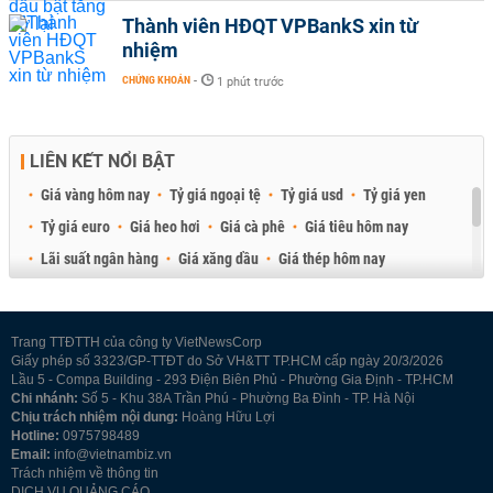
Thành viên HĐQT VPBankS xin từ
nhiệm
CHỨNG KHOÁN
-
1 phút trước
LIÊN KẾT NỔI BẬT
Giá vàng hôm nay
Tỷ giá ngoại tệ
Tỷ giá usd
Tỷ giá yen
Tỷ giá euro
Giá heo hơi
Giá cà phê
Giá tiêu hôm nay
Lãi suất ngân hàng
Giá xăng dầu
Giá thép hôm nay
Giá sầu riêng
Giá thịt heo
Giá gạo
Giá cao su
Best Retail Brokers
Diễn đàn đầu tư Việt Nam 2026
Trang TTĐTTH của công ty VietNewsCorp
Giấy phép số 3323/GP-TTĐT do Sở VH&TT TP.HCM cấp ngày 20/3/2026
Lầu 5 - Compa Building - 293 Điện Biên Phủ - Phường Gia Định - TP.HCM
Chi nhánh:
Số 5 - Khu 38A Trần Phú - Phường Ba Đình - TP. Hà Nội
Chịu trách nhiệm nội dung:
Hoàng Hữu Lợi
Hotline:
0975798489
Email:
info@vietnambiz.vn
Trách nhiệm về thông tin
DỊCH VỤ QUẢNG CÁO