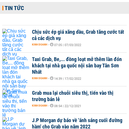
TIN TỨC
Chịu sức ép giá xăng dầu, Grab tăng cước tất
cả các dịch vụ
KINH DOANH
-
07:05 | 07/03/2022
Taxi Grab, Be,... đồng loạt mở thêm làn đón
khách tại nhà ga quốc nội sân bay Tân Sơn
Nhất
KINH DOANH
-
14:39 | 17/02/2022
Grab mua lại chuỗi siêu thị, tiến vào thị
trường bán lẻ
KINH DOANH
-
08:54 | 22/12/2021
J.P Morgan dự báo về 'ánh sáng cuối đường
hầm' cho Grab vào năm 2022