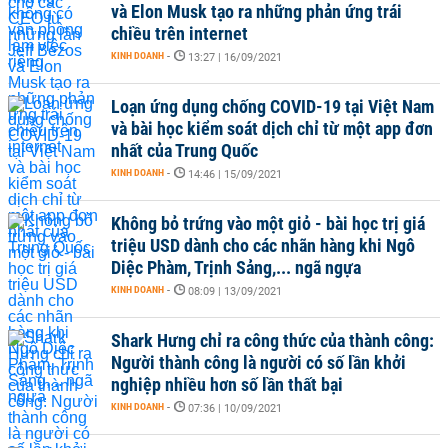
và Elon Musk tạo ra những phản ứng trái
chiều trên internet
KINH DOANH
-
13:27 | 16/09/2021
Loạn ứng dụng chống COVID-19 tại Việt Nam
và bài học kiểm soát dịch chỉ từ một app đơn
nhất của Trung Quốc
KINH DOANH
-
14:46 | 15/09/2021
Không bỏ trứng vào một giỏ - bài học trị giá
triệu USD dành cho các nhãn hàng khi Ngô
Diệc Phàm, Trịnh Sảng,... ngã ngựa
KINH DOANH
-
08:09 | 13/09/2021
Shark Hưng chỉ ra công thức của thành công:
Người thành công là người có số lần khởi
nghiệp nhiều hơn số lần thất bại
KINH DOANH
-
07:36 | 10/09/2021