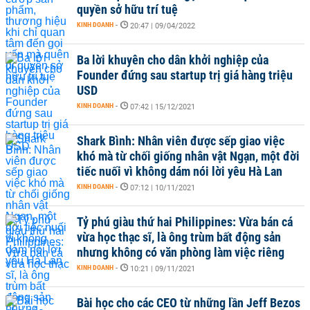
quyền sở hữu trí tuệ
KINH DOANH
-
20:47 | 09/04/2022
Ba lời khuyên cho dân khởi nghiệp của
Founder đứng sau startup trị giá hàng triệu
USD
KINH DOANH
-
07:42 | 15/12/2021
Shark Bình: Nhân viên được sếp giao việc
khó mà từ chối giống nhân vật Ngạn, một đời
tiếc nuối vì không dám nói lời yêu Hà Lan
KINH DOANH
-
07:12 | 10/11/2021
Tỷ phú giàu thứ hai Philippines: Vừa bán cá
vừa học thạc sĩ, là ông trùm bất động sản
nhưng không có văn phòng làm việc riêng
KINH DOANH
-
10:21 | 09/11/2021
Bài học cho các CEO từ những lần Jeff Bezos