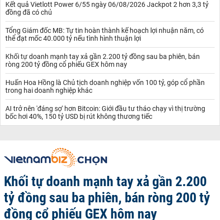
doanh nghiệp.
Kết quả Vietlott Power 6/55 ngày 06/08/2026 Jackpot 2 hơn 3,3 tỷ
đồng đã có chủ
Thứ hai, "Bài học khởi nghiệp" sẽ mang đến lời khuyên từ chính
những người khởi nghiệp, những thuỷ thủ trực tiếp trải qua những
Tổng Giám đốc MB: Tự tin hoàn thành kế hoạch lợi nhuận năm, có
cuộc chinh chiến thực tế và không ít lần trắc trở và thất bại trước
thể đạt mốc 40.000 tỷ nếu tình hình thuận lợi
khi đạt được thành tích.
Đó là những câu chuyện thực tế của một nhà sáng lập thất bại vài
Khối tự doanh mạnh tay xả gần 2.200 tỷ đồng sau ba phiên, bán
lần, bị nhà đầu tư từ chối cho đến không ngừng liên tục thay đổi,
ròng 200 tỷ đồng cổ phiếu GEX hôm nay
cập nhật mô hình kinh doanh và đạt được thành công ban đầu.
Huấn Hoa Hồng là Chủ tịch doanh nghiệp vốn 100 tỷ, góp cổ phần
Là bài học thực tế từ chia sẻ của những chủ mô hình kinh doanh
trong hai doanh nghiệp khác
mới trong quá trình gây dựng, thay đổi và dự đoán xu thế sự phát
triển của những mô hình "nền tảng" đang ngày phổ biến và nuốt
AI trở nên 'đáng sợ' hơn Bitcoin: Giới đầu tư tháo chạy vì thị trường
chửng nền kinh tế.
bốc hơi 40%, 150 tỷ USD bị rút không thương tiếc
Đây là những bài học mà không hẳn bạn đọc có thể tìm thấy được
trong những quyển sách lý thuyết về quản trị, về kinh doanh, mà
là những bài học hết sức thực tế, từ chính những câu chuyện thực
tế.
Khối tự doanh mạnh tay xả gần 2.200
tỷ đồng sau ba phiên, bán ròng 200 tỷ
đồng cổ phiếu GEX hôm nay