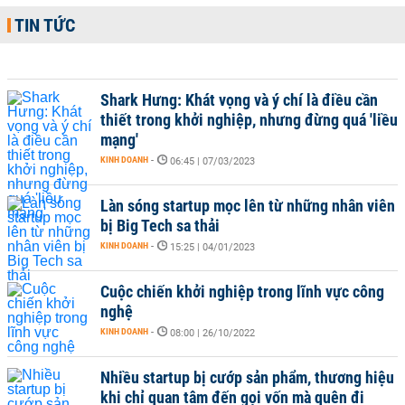
TIN TỨC
Shark Hưng: Khát vọng và ý chí là điều cần
thiết trong khởi nghiệp, nhưng đừng quá 'liều
mạng'
KINH DOANH
-
06:45 | 07/03/2023
Làn sóng startup mọc lên từ những nhân viên
bị Big Tech sa thải
KINH DOANH
-
15:25 | 04/01/2023
Cuộc chiến khởi nghiệp trong lĩnh vực công
nghệ
KINH DOANH
-
08:00 | 26/10/2022
Nhiều startup bị cướp sản phẩm, thương hiệu
khi chỉ quan tâm đến gọi vốn mà quên đi