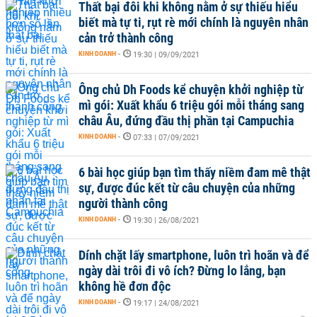
Thất bại đôi khi không nằm ở sự thiếu hiểu
biết mà tự ti, rụt rè mới chính là nguyên nhân
cản trở thành công
KINH DOANH
-
19:30 | 09/09/2021
Ông chủ Dh Foods kể chuyện khởi nghiệp từ
mì gói: Xuất khẩu 6 triệu gói mỗi tháng sang
châu Âu, đứng đầu thị phần tại Campuchia
KINH DOANH
-
07:33 | 07/09/2021
6 bài học giúp bạn tìm thấy niềm đam mê thật
sự, được đúc kết từ câu chuyện của những
người thành công
KINH DOANH
-
19:30 | 26/08/2021
Dính chặt lấy smartphone, luôn trì hoãn và để
ngày dài trôi đi vô ích? Đừng lo lắng, bạn
không hề đơn độc
KINH DOANH
-
19:17 | 24/08/2021