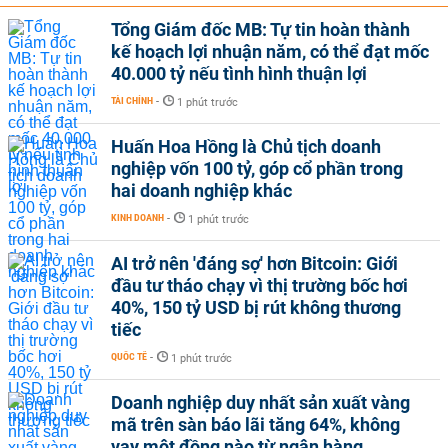
Tổng Giám đốc MB: Tự tin hoàn thành
kế hoạch lợi nhuận năm, có thể đạt mốc
40.000 tỷ nếu tình hình thuận lợi
TÀI CHÍNH
-
1 phút trước
Huấn Hoa Hồng là Chủ tịch doanh
nghiệp vốn 100 tỷ, góp cổ phần trong
hai doanh nghiệp khác
KINH DOANH
-
1 phút trước
AI trở nên 'đáng sợ' hơn Bitcoin: Giới
đầu tư tháo chạy vì thị trường bốc hơi
40%, 150 tỷ USD bị rút không thương
tiếc
QUỐC TẾ
-
1 phút trước
Doanh nghiệp duy nhất sản xuất vàng
mã trên sàn báo lãi tăng 64%, không
vay một đồng nào từ ngân hàng