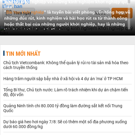
Bài học khởi nghiệp và những kinh nghiệm khởi nghiệp quý
báu
"
Bài học khởi nghiệp
" là tuyến bài viết phỏng vấn/tổng hợp về
Theo ngày
TRƯỚC
SAU
những đúc rút, kinh nghiệm và bài học rút ra từ thành công
hoặc thất bại của những người khởi nghiệp, hay là những
lời chia sẻ từ các nhà đầu tư.
Để tránh việc vấp ngã và đối mặt với những thất bại không đáng
có, những người khởi nghiệp thường tìm kiếm lời khuyên từ
những người đi trước. Đáp ứng nhu cầu này, tuyến bài viết về "bài
TIN MỚI NHẤT
học khởi nghiệp" sẽ mang đến cho bạn đọc những bài viết này.
Lợi ích từ những bài học khởi nghiệp
Chủ tịch Vietcombank: Không thể quản lý rủi ro tài sản mã hóa theo
Thứ nhất, đó là những chia sẻ từ các nhà đầu tư đối với startup.
cách truyền thống
Là những bài học từ việc chọn ý tưởng, thực hiện sản phẩm, lựa
chọn đội ngũ… để có thể xây dựng một startup tiềm năng, và
Hàng trăm người sập bẫy nhà ở xã hội và 4 dự án 'ma' ở TP HCM
nhận được sự chú ý của những nhà đầu tư.
Bên cạnh đó, đó là những bài học về quá trình chuẩn bị, thủ tục
Tổng Bí thư, Chủ tịch nước: Làm rõ trách nhiệm khi dự án chậm tiến
độ, đội vốn
cho quá trình tiếp cận nhà đầu tư.
Hay đối với các startup trong giai đoạn tăng trưởng, "Bài học khởi
Quảng Ninh tính chi 80.000 tỷ đồng làm đường sắt kết nối Trung
nghiệp" sẽ mang đến tuyến bài về lời khuyên của nhà đầu tư để
Quốc
đảm bảo được văn hoá, giữ chân được người tài. Trên thực tế, có
rất nhiều công ty khi bước sang giai đoạn tăng trưởng, đội ngũ
Dự báo giá heo hơi ngày 7/8: Sẽ có thêm một số địa phương xuống
sáng lập sẽ đối mặt với nhiều tình huống hóc búa về quản trị -
dưới 60.000 đồng/kg
một trong những nguyên nhân dẫn đến khủng hoảng đối với