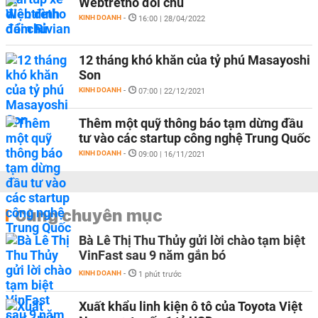
Webtretho đổi chủ
KINH DOANH
-
16:00 | 28/04/2022
12 tháng khó khăn của tỷ phú Masayoshi
Son
KINH DOANH
-
07:00 | 22/12/2021
Thêm một quỹ thông báo tạm dừng đầu
tư vào các startup công nghệ Trung Quốc
KINH DOANH
-
09:00 | 16/11/2021
Cùng chuyên mục
Bà Lê Thị Thu Thủy gửi lời chào tạm biệt
VinFast sau 9 năm gắn bó
KINH DOANH
-
1 phút trước
Xuất khẩu linh kiện ô tô của Toyota Việt