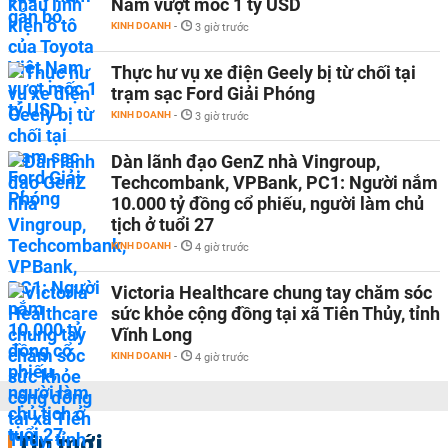
Nam vượt mốc 1 tỷ USD
KINH DOANH
-
3 giờ trước
Thực hư vụ xe điện Geely bị từ chối tại
trạm sạc Ford Giải Phóng
KINH DOANH
-
3 giờ trước
Dàn lãnh đạo GenZ nhà Vingroup,
Techcombank, VPBank, PC1: Người nắm
10.000 tỷ đồng cổ phiếu, người làm chủ
tịch ở tuổi 27
KINH DOANH
-
4 giờ trước
Victoria Healthcare chung tay chăm sóc
sức khỏe cộng đồng tại xã Tiên Thủy, tỉnh
Vĩnh Long
KINH DOANH
-
4 giờ trước
Tin mới