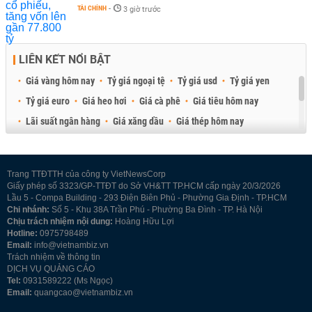
TÀI CHÍNH
-
3 giờ trước
LIÊN KẾT NỔI BẬT
Giá vàng hôm nay
Tỷ giá ngoại tệ
Tỷ giá usd
Tỷ giá yen
Tỷ giá euro
Giá heo hơi
Giá cà phê
Giá tiêu hôm nay
Lãi suất ngân hàng
Giá xăng dầu
Giá thép hôm nay
Giá sầu riêng
Giá thịt heo
Giá gạo
Giá cao su
Best Retail Brokers
Diễn đàn đầu tư Việt Nam 2026
Trang TTĐTTH của công ty VietNewsCorp
Giấy phép số 3323/GP-TTĐT do Sở VH&TT TP.HCM cấp ngày 20/3/2026
Lầu 5 - Compa Building - 293 Điện Biên Phủ - Phường Gia Định - TP.HCM
Chi nhánh:
Số 5 - Khu 38A Trần Phú - Phường Ba Đình - TP. Hà Nội
Chịu trách nhiệm nội dung:
Hoàng Hữu Lợi
Hotline:
0975798489
Email:
info@vietnambiz.vn
Trách nhiệm về thông tin
DỊCH VỤ QUẢNG CÁO
Tel:
0931589222 (Ms Ngọc)
Email:
quangcao@vietnambiz.vn