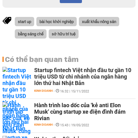
start up
bài học khởi nghiệp
xuất khẩu nông sản
bằng sáng chế
sở hữu trí tuệ
Có thể bạn quan tâm
Startup fintech Việt nhận đầu tư gần 10
triệu USD từ chi nhánh của ngân hàng
lớn thứ hai Nhật Bản
KINH DOANH
-
16:32 | 15/11/2022
Hành trình lao dốc của 'kẻ anti Elon
Musk' cùng startup xe điện đình đám
Rivian
KINH DOANH
-
15:43 | 19/05/2022