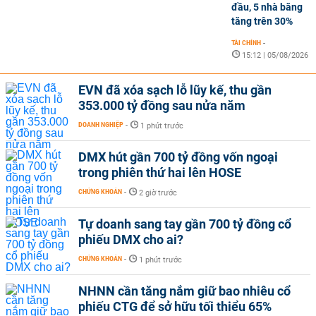
đầu, 5 nhà băng
tăng trên 30%
TÀI CHÍNH
-
15:12 | 05/08/2026
EVN đã xóa sạch lỗ lũy kế, thu gần
353.000 tỷ đồng sau nửa năm
DOANH NGHIỆP
-
1 phút trước
DMX hút gần 700 tỷ đồng vốn ngoại
trong phiên thứ hai lên HOSE
CHỨNG KHOÁN
-
2 giờ trước
Tự doanh sang tay gần 700 tỷ đồng cổ
phiếu DMX cho ai?
CHỨNG KHOÁN
-
1 phút trước
NHNN cần tăng nắm giữ bao nhiêu cổ
phiếu CTG để sở hữu tối thiểu 65%