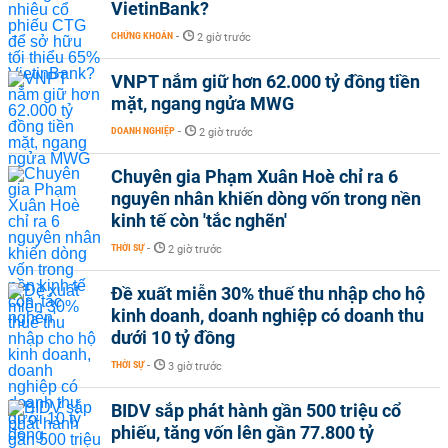
VietinBank?
CHỨNG KHOÁN
-
2 giờ trước
VNPT nắm giữ hơn 62.000 tỷ đồng tiền
mặt, ngang ngửa MWG
DOANH NGHIỆP
-
2 giờ trước
Chuyên gia Phạm Xuân Hoè chỉ ra 6
nguyên nhân khiến dòng vốn trong nền
kinh tế còn 'tắc nghẽn'
THỜI SỰ
-
2 giờ trước
Đề xuất miễn 30% thuế thu nhập cho hộ
kinh doanh, doanh nghiệp có doanh thu
dưới 10 tỷ đồng
THỜI SỰ
-
3 giờ trước
BIDV sắp phát hành gần 500 triệu cổ
phiếu, tăng vốn lên gần 77.800 tỷ