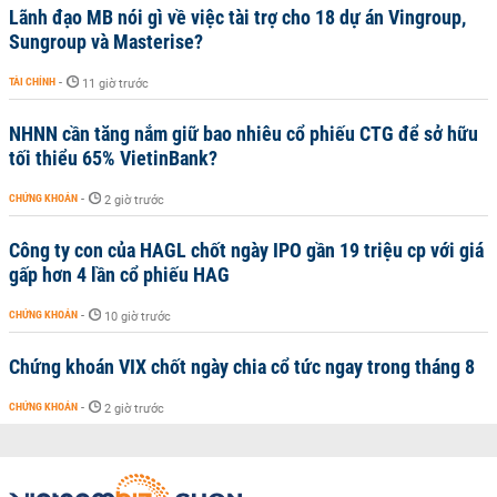
Lãnh đạo MB nói gì về việc tài trợ cho 18 dự án Vingroup,
Sungroup và Masterise?
TÀI CHÍNH
-
11 giờ trước
NHNN cần tăng nắm giữ bao nhiêu cổ phiếu CTG để sở hữu
tối thiểu 65% VietinBank?
CHỨNG KHOÁN
-
2 giờ trước
Công ty con của HAGL chốt ngày IPO gần 19 triệu cp với giá
gấp hơn 4 lần cổ phiếu HAG
CHỨNG KHOÁN
-
10 giờ trước
Chứng khoán VIX chốt ngày chia cổ tức ngay trong tháng 8
CHỨNG KHOÁN
-
2 giờ trước