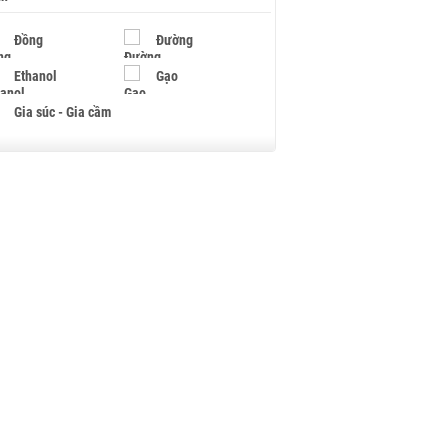
Đồng
Đường
Ethanol
Gạo
Gia súc - Gia cầm
Giấy
Gỗ
Hạt điều
Hồ tiêu - Hạt tiêu
Khí đốt
Kim loại khác
Mắc ca
Muối
Ngũ cốc
Nhựa - Hạt nhựa
Palladium
Phân bón