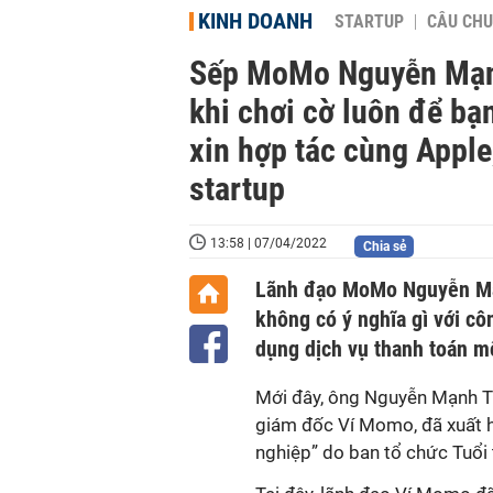
KINH DOANH
STARTUP
CÂU CHU
Sếp MoMo Nguyễn Mạnh 
khi chơi cờ luôn để bạ
xin hợp tác cùng Apple
startup
13:58 | 07/04/2022
Chia sẻ
Lãnh đạo MoMo Nguyễn Mạn
không có ý nghĩa gì với cô
dụng dịch vụ thanh toán m
Mới đây, ông Nguyễn Mạnh Tư
giám đốc Ví Momo, đã xuất h
nghiệp” do ban tổ chức Tuổi