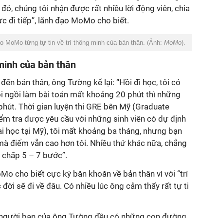
đó, chúng tôi nhận được rất nhiều lời động viên, chia
c đi tiếp”, lãnh đạo MoMo cho biết.
MoMo từng tự tin về trí thông minh của bản thân. (Ảnh:
MoMo
).
 minh của bản thân
đến bản thân, ông Tường kể lại: “Hồi đi học, tôi có
ôi ngồi làm bài toán mất khoảng 20 phút thì những
phút. Thời gian luyện thi GRE bên Mỹ (Graduate
ểm tra được yêu cầu với những sinh viên có dự định
i học tại Mỹ), tôi mất khoảng ba tháng, nhưng bạn
mà điểm vẫn cao hơn tôi. Nhiều thứ khác nữa, chẳng
 chấp 5 – 7 bước”.
Mo cho biết cực kỳ băn khoăn về bản thân vì với “trí
đời sẽ đi về đâu. Có nhiều lúc ông cảm thấy rất tự ti
g người bạn của ông Tường đều có những con đường