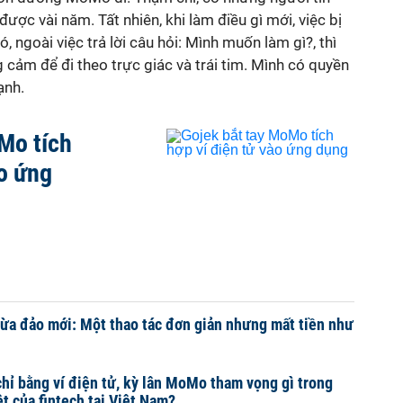
được vài năm. Tất nhiên, khi làm điều gì mới, việc bị
ó, ngoài việc trả lời câu hỏi: Mình muốn làm gì?, thì
cảm để đi theo trực giác và trái tim. Mình có quyền
ạnh.
Mo tích
ào ứng
ừa đảo mới: Một thao tác đơn giản nhưng mất tiền như
chỉ bằng ví điện tử, kỳ lân MoMo tham vọng gì trong
t của fintech tại Việt Nam?