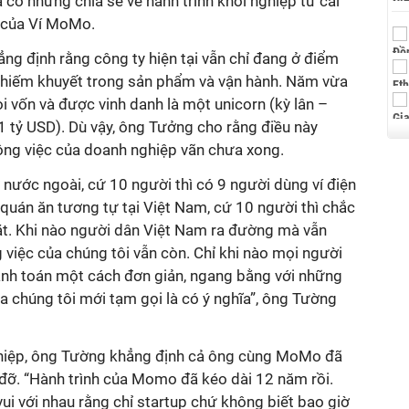
 có những chia sẻ về hành trình khởi nghiệp từ cái
” của Ví MoMo.
 định rằng công ty hiện tại vẫn chỉ đang ở điểm
 khiếm khuyết trong sản phẩm và vận hành. Năm vừa
 vốn và được vinh danh là một unicorn (kỳ lân –
 1 tỷ USD). Dù vậy, ông Tưởng cho rằng điều này
công việc của doanh nghiệp vãn chưa xong.
nước ngoài, cứ 10 người thì có 9 người dùng ví điện
 quán ăn tương tự tại Việt Nam, cứ 10 người thì chắc
ặt. Khi nào người dân Việt Nam ra đường mà vẫn
g việc của chúng tôi vẫn còn. Chỉ khi nào mọi người
hanh toán một cách đơn giản, ngang bằng với những
ủa chúng tôi mới tạm gọi là có ý nghĩa”, ông Tường
ghiệp, ông Tường khẳng định cả ông cùng MoMo đã
 đỡ. “Hành trình của Momo đã kéo dài 12 năm rồi.
vui với nhau rằng chỉ startup chứ không biết bao giờ