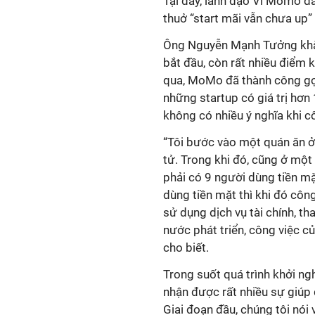
Tại đây, lãnh đạo Ví Momo đã
thuở “start mãi vẫn chưa up
Ông Nguyễn Mạnh Tưởng khẳng
bắt đầu, còn rất nhiều điểm
qua, MoMo đã thành công gọi
những startup có giá trị hơn
không có nhiều ý nghĩa khi 
“Tôi bước vào một quán ăn ở 
tử. Trong khi đó, cũng ở một
phải có 9 người dùng tiền m
dùng tiền mặt thì khi đó côn
sử dụng dịch vụ tài chính, t
nước phát triển, công việc c
cho biết.
Trong suốt quá trình khởi n
nhận được rất nhiều sự giúp
Giai đoạn đầu, chúng tôi nói 