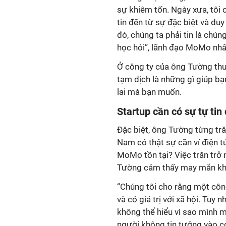
sự khiêm tốn. Ngày xưa, tôi c
tin đến từ sự đặc biệt và du
đó, chúng ta phải tin là chún
học hỏi”, lãnh đạo MoMo nh
Ở công ty của ông Tường thườ
tạm dịch là những gì giúp b
lai mà bạn muốn.
Startup cần có sự tự tin 
Đặc biệt, ông Tường từng trăn
Nam có thật sự cần ví điện t
MoMo tồn tại? Việc trăn trở 
Tường cảm thấy may mắn khi c
“Chúng tôi cho rằng một côn
và có giá trị với xã hội. Tuy
không thể hiểu vì sao mình mu
người không tin tưởng vào c