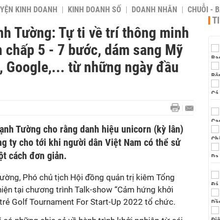
YỆN KINH DOANH
KINH DOANH SỐ
DOANH NHÂN
CHUỖI - 
T
Tường: Tự ti về trí thông minh
n chấp 5 - 7 bước, dám sang Mỹ
, Google,... từ những ngày đầu
h Tường cho rằng danh hiệu unicorn (kỳ lân)
ng ty cho tới khi người dân Việt Nam có thể sử
ột cách đơn giản.
ờng, Phó chủ tịch Hội đồng quản trị kiêm Tổng
iện tại chương trình Talk-show “Cảm hứng khởi
 trẻ Golf Tournament For Start-Up 2022 tổ chức.