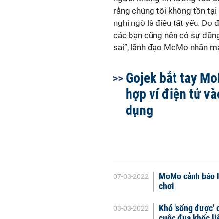
rằng chúng tôi không tồn tại 
nghi ngờ là điều tất yếu. Do đ
các bạn cũng nên có sự dũng 
sai”, lãnh đạo MoMo nhấn m
Gojek bắt tay Mo
hợp ví điện tử v
dụng
MoMo cảnh báo l
07-03-2022
chơi
Khó 'sống được' 
03-03-2022
cuộc đua khốc liệ