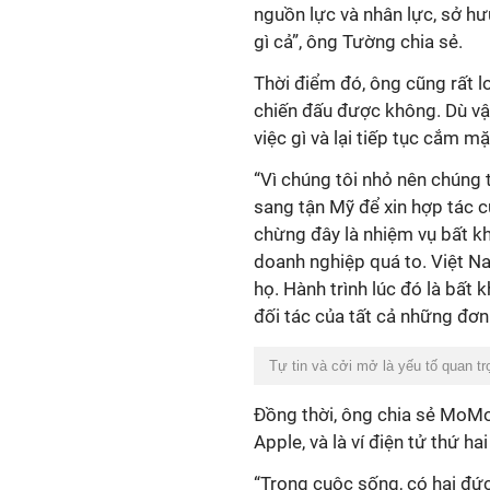
nguồn lực và nhân lực, sở hư
gì cả”, ông Tường chia sẻ.
Thời điểm đó, ông cũng rất lo
chiến đấu được không. Dù vậy
việc gì và lại tiếp tục cắm m
“Vì chúng tôi nhỏ nên chúng t
sang tận Mỹ để xin hợp tác 
chừng đây là nhiệm vụ bất k
doanh nghiệp quá to. Việt N
họ. Hành trình lúc đó là bất 
đối tác của tất cả những đơn
Tự tin và cởi mở là yếu tố quan tr
Đồng thời, ông chia sẻ MoMo l
Apple, và là ví điện tử thứ h
“Trong cuộc sống, có hai đức