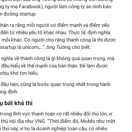
ng ty mẹ Facebook), người làm công ty an ninh bảo
n đường startup.
i nhận ra rằng mỗi người có điểm mạnh và điểm yếu
ến từ nhiều yếu tố khác nhau. Thực tế, định nghĩa
 mỗi khác. Có người cho rằng thành công là thi được
startup là unicorn,…”, ông Tường cho biết.
 nghĩa về thành công là gì không quá quan trọng, mà
i đều hiểu về thế mạnh của bản thân. Để làm được
chịu khó tìm hiểu.
đầu tiên, cũng là bước quan trọng nhất trong hành
ẳng định.
 bất khả thi
ong lĩnh vực thanh toán có rất nhiều đối thủ lớn, ví
 thủ nội địa như VNG. “Thời điểm đó, MoMo như một
i thủ này, vì họ là doanh nghiệp toàn cầu, có nhiều