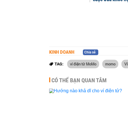
KINH DOANH
Chia sẻ
ví điện tử MoMo
momo
V
TAG:
CÓ THỂ BẠN QUAN TÂM