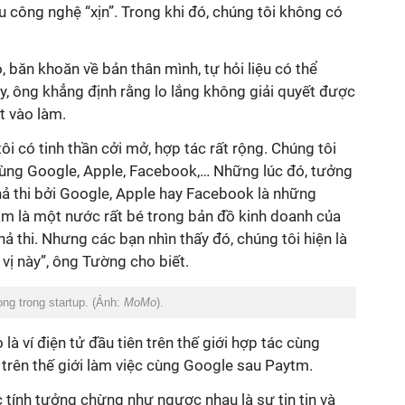
u công nghệ “xịn”. Trong khi đó, chúng tôi không có
, băn khoăn về bản thân mình, tự hỏi liệu có thể
, ông khẳng định rằng lo lắng không giải quyết được
ặt vào làm.
ôi có tinh thần cởi mở, hợp tác rất rộng. Chúng tôi
cùng Google, Apple, Facebook,… Những lúc đó, tưởng
hả thi bởi Google, Apple hay Facebook là những
am là một nước rất bé trong bản đồ kinh doanh của
khả thi. Nhưng các bạn nhìn thấy đó, chúng tôi hiện là
 vị này”, ông Tường cho biết.
ọng trong startup. (Ảnh:
MoMo
).
à ví điện tử đầu tiên trên thế giới hợp tác cùng
ai trên thế giới làm việc cùng Google sau Paytm.
 tính tưởng chừng như ngược nhau là sự tin tin và