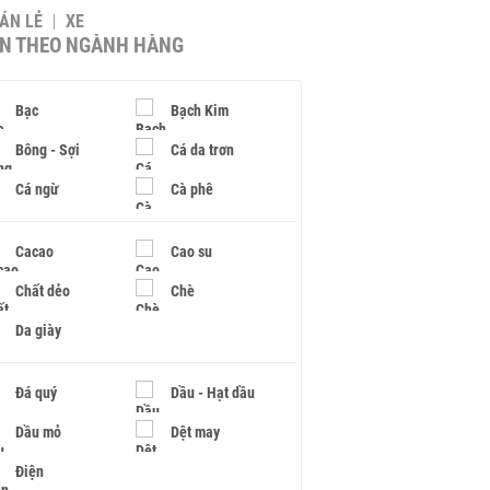
BÁN LẺ
XE
IN THEO NGÀNH HÀNG
Bạc
Bạch Kim
Bông - Sợi
Cá da trơn
Cá ngừ
Cà phê
Cacao
Cao su
Chất dẻo
Chè
Da giày
Đá quý
Dầu - Hạt dầu
Dầu mỏ
Dệt may
Điện