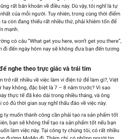
ũng rất băn khoăn về điều này. Dù vậy, tôi nghĩ là tự
y nhất của mỗi người. Tuy nhiên, trong cùng thời điểm
g ta còn đang thiếu rất nhiều thứ, phải khiêm tốn để
ấn mạnh.
ng có câu “What get you here, won’t get you there”,
ạn đi đến ngày hôm nay sẽ không đưa bạn đến tương
để nghe theo trực giác và trái tim
 trở rất nhiều về việc làm ví điện tử để làm gì?, Việt
ử hay không, đặc biệt là 7 – 8 năm trước? Vì sao
này thực tế đã kéo dài trong nhiều tháng, và ông
ó đủ thời gian suy nghĩ thấu đáo về việc này.
g ty muốn thành công cần phải tạo ra sản phẩm tốt
 nhiên, bạn sẽ không thể tạo ra sản phẩm tốt nếu bạn
ốn làm việc này. Tại công ty chúng tôi, có rất nhiều
on đường MoMo đi. Thậm chí, có những người tin