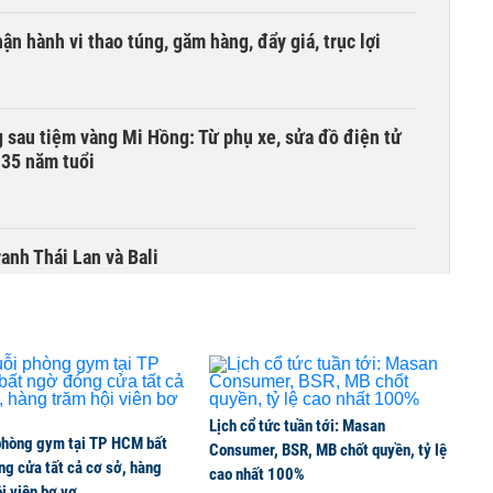
ận hành vi thao túng, găm hàng, đẩy giá, trục lợi
 sau tiệm vàng Mi Hồng: Từ phụ xe, sửa đồ điện tử
 35 năm tuổi
anh Thái Lan và Bali
n giảm sâu trong mùa hè
Lịch cổ tức tuần tới: Masan
phòng gym tại TP HCM bất
?
Consumer, BSR, MB chốt quyền, tỷ lệ
g cửa tất cả cơ sở, hàng
cao nhất 100%
i viên bơ vơ