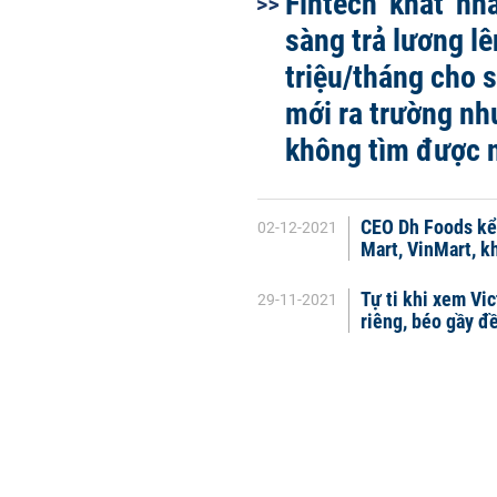
Fintech 'khát' nh
sàng trả lương lê
triệu/tháng cho s
mới ra trường nh
không tìm được 
CEO Dh Foods kể
02-12-2021
Mart, VinMart, kh
Tự ti khi xem Vic
29-11-2021
riêng, béo gầy đ