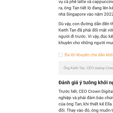
vụ cà phê latte và cappuccin
ra, ông Tan tiết lộ đang lên
nhà Singapore vào năm 2022
Dù vậy, con đường dẫn đến t
Keith Tan đã phải đối mặt vớ
người đi trước. Vì vậy, đúc k
khuyên cho những người muố
Ông Keith Tan, CEO startup Crown
Đánh giá ý tưởng khởi 
Trước hết, CEO Crown Digita
nghiệp và phải đảm bảo chú
của ông Tan, khi thiết kế El
đối. Thay vào đó, ông muốn t