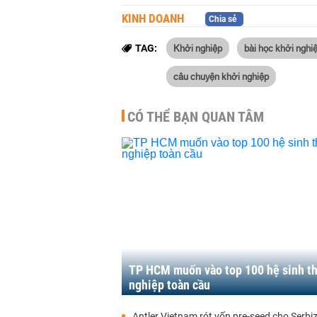
KINH DOANH
Chia sẻ
Khởi nghiệp
bài học khởi nghi
TAG:
câu chuyện khởi nghiệp
CÓ THỂ BẠN QUAN TÂM
TP HCM muốn vào top 100 hệ sinh th
nghiệp toàn cầu
Antler Vietnam rót vốn pre-seed cho Serbi