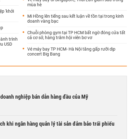
mùa hè
ệp 'khởi
Mi Hồng lên tiếng sau kết luận về tồn tại trong kinh
doanh vàng bạc
up
Chuỗi phòng gym tại TP HCM bất ngờ đóng cửa tất
cả cơ sở, hàng trăm hội viên bơ vơ
ành trình
iệu USD
Vé máy bay TP HCM- Hà Nội tăng gấp rưỡi dịp
concert Big Bang
i doanh nghiệp bán dẫn hàng đầu của Mỹ
ích khi ngân hàng quản lý tài sản đảm bảo trái phiếu