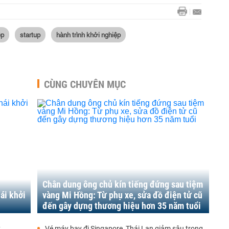
ệp
startup
hành trình khởi nghiệp
CÙNG CHUYÊN MỤC
Chân dung ông chủ kín tiếng đứng sau tiệm
ái khởi
vàng Mi Hồng: Từ phụ xe, sửa đồ điện tử cũ
đến gây dựng thương hiệu hơn 35 năm tuổi
z
Vé máy bay đi Singapore, Thái Lan giảm sâu trong