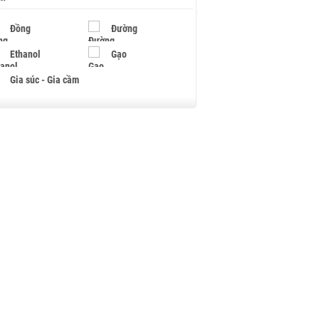
Đồng
Đường
Ethanol
Gạo
Gia súc - Gia cầm
Giấy
Gỗ
Hạt điều
Hồ tiêu - Hạt tiêu
Khí đốt
Kim loại khác
Mắc ca
Muối
Ngũ cốc
Nhựa - Hạt nhựa
Palladium
Phân bón