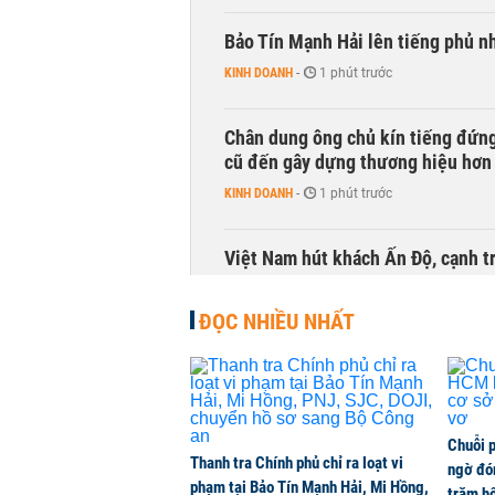
Bảo Tín Mạnh Hải lên tiếng phủ nh
KINH DOANH
-
1 phút trước
Chân dung ông chủ kín tiếng đứng
cũ đến gây dựng thương hiệu hơn
KINH DOANH
-
1 phút trước
Việt Nam hút khách Ấn Độ, cạnh tr
THỜI SỰ
-
1 phút trước
ĐỌC NHIỀU NHẤT
Vé máy bay đi Singapore, Thái La
KINH DOANH
-
1 phút trước
Chuỗi 
Cán cân thương mại sắp đổi chiều
Thanh tra Chính phủ chỉ ra loạt vi
ngờ đón
THỜI SỰ
-
1 phút trước
phạm tại Bảo Tín Mạnh Hải, Mi Hồng,
trăm hộ