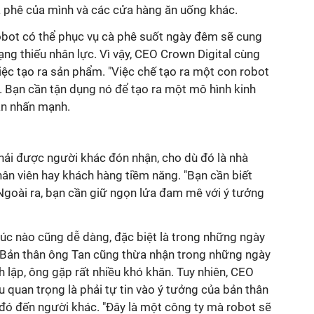
 phê của mình và các cửa hàng ăn uống khác.
obot có thể phục vụ cà phê suốt ngày đêm sẽ cung
rạng thiếu nhân lực. Vì vậy, CEO Crown Digital cùng
ệc tạo ra sản phẩm. "Việc chế tạo ra một con robot
ì. Bạn cần tận dụng nó để tạo ra một mô hình kinh
an nhấn mạnh.
hải được người khác đón nhận, cho dù đó là nhà
hân viên hay khách hàng tiềm năng. "Bạn cần biết
Ngoài ra, bạn cần giữ ngọn lửa đam mê với ý tưởng
lúc nào cũng dễ dàng, đặc biệt là trong những ngày
 Bản thân ông Tan cũng thừa nhận trong những ngày
 lập, ông gặp rất nhiều khó khăn. Tuy nhiên, CEO
u quan trọng là phải tự tin vào ý tưởng của bản thân
 đó đến người khác. "Đây là một công ty mà robot sẽ