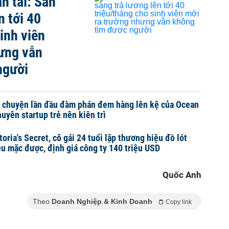
ân tài: Sẵn
n tới 40
inh viên
ưng vẫn
người
 chuyện lần đầu đàm phán đem hàng lên kệ của Ocean
uyên startup trẻ nên kiên trì
toria's Secret, cô gái 24 tuổi lập thương hiệu đồ lót
ều mặc được, định giá công ty 140 triệu USD
Quốc Anh
Theo
Doanh Nghiệp & Kinh Doanh
Copy link