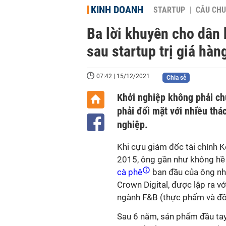
KINH DOANH
STARTUP
CÂU CHU
Ba lời khuyên cho dân
sau startup trị giá hàn
07:42 | 15/12/2021
Chia sẻ
Khởi nghiệp không phải ch
phải đối mặt với nhiều thá
nghiệp.
Khi cựu giám đốc tài chính K
2015, ông gần như không hề 
cà phê
ban đầu của ông nh
Crown Digital, được lập ra v
ngành F&B (thực phẩm và đồ
Sau 6 năm, sản phẩm đầu tay 