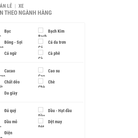
BÁN LẺ
XE
IN THEO NGÀNH HÀNG
Bạc
Bạch Kim
Bông - Sợi
Cá da trơn
Cá ngừ
Cà phê
Cacao
Cao su
Chất dẻo
Chè
Da giày
Đá quý
Dầu - Hạt dầu
Dầu mỏ
Dệt may
Điện