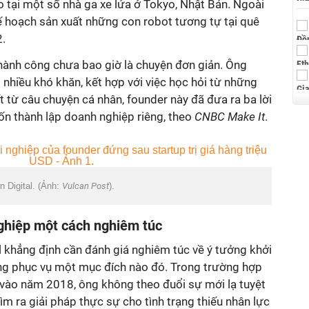
o tại một số nhà ga xe lửa ở Tokyo, Nhật Bản. Ngoài
 kế hoạch sản xuất những con robot tương tự tại quê
.
hành công chưa bao giờ là chuyện đơn giản. Ông
i nhiều khó khăn, kết hợp với việc học hỏi từ những
ết từ câu chuyện cá nhân, founder này đã đưa ra ba lời
n thành lập doanh nghiệp riêng, theo
CNBC Make It
.
 Digital. (Ảnh:
Vulcan Post
).
nghiệp một cách nghiêm túc
l khẳng định cần đánh giá nghiêm túc về ý tưởng khởi
ng phục vụ một mục đích nào đó. Trong trường hợp
la vào năm 2018, ông không theo đuổi sự mới lạ tuyệt
ìm ra giải pháp thực sự cho tình trạng thiếu nhân lực