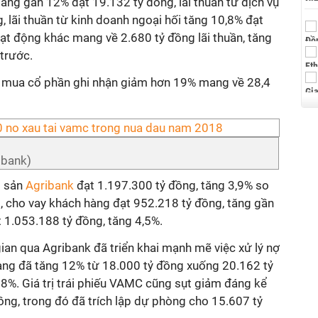
tăng gần 12% đạt 19.132 tỷ đồng, lãi thuần từ dịch vụ
, lãi thuần từ kinh doanh ngoại hối tăng 10,8% đạt
ạt động khác mang về 2.680 tỷ đồng lãi thuần, tăng
trước.
, mua cổ phần ghi nhận giảm hơn 19% mang về 28,4
ibank)
i sản
Agribank
đạt 1.197.300 tỷ đồng, tăng 3,9% so
ó, cho vay khách hàng đạt 952.218 tỷ đồng, tăng gần
t 1.053.188 tỷ đồng, tăng 4,5%.
gian qua Agribank đã triển khai mạnh mẽ việc xử lý nợ
àng đã tăng 12% từ 18.000 tỷ đồng xuống 20.162 tỷ
,18%. Giá trị trái phiếu VAMC cũng sụt giảm đáng kể
ng, trong đó đã trích lập dự phòng cho 15.607 tỷ