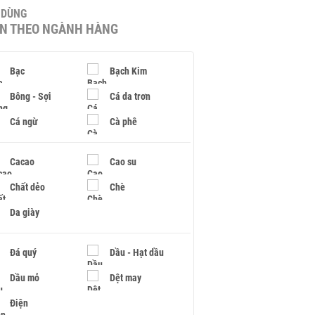
U DÙNG
IN THEO NGÀNH HÀNG
Bạc
Bạch Kim
Bông - Sợi
Cá da trơn
Cá ngừ
Cà phê
Cacao
Cao su
Chất dẻo
Chè
Da giày
Đá quý
Dầu - Hạt dầu
Dầu mỏ
Dệt may
Điện