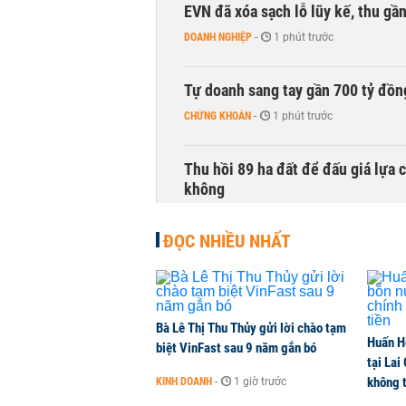
EVN đã xóa sạch lỗ lũy kế, thu g
DOANH NGHIỆP
-
1 phút trước
Tự doanh sang tay gần 700 tỷ đồn
CHỨNG KHOÁN
-
1 phút trước
Thu hồi 89 ha đất để đấu giá lựa 
không
NHÀ ĐẤT
-
1 phút trước
ĐỌC NHIỀU NHẤT
Dòng tiền ngoại bất ngờ trở lại T
CHỨNG KHOÁN
-
1 phút trước
Bà Lê Thị Thu Thủy gửi lời chào tạm
Huấn H
Kiến nghị đưa người bán hàng onl
biệt VinFast sau 9 năm gắn bó
tại Lai
THỜI SỰ
-
1 phút trước
không t
KINH DOANH
-
1 giờ trước