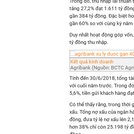
Trong đó, thu nhập lãi thuần 
tăng 27,2% đạt 1.611 tỷ đồng
gần 384 tỷ đồng. Đặc biệt ho
gần 60% so với cùng kỳ năm 
Duy nhất hoạt động góp vốn
tỷ đồng thu nhập.
Kết quả kinh doanh
Agribank (Nguồn: BCTC Agr
Tính đến 30/6/2018, tổng tà
với cuối năm trước. Trong đ
5,6%, tiền gửi khách hàng đạ
Có thể thấy rằng, trong thời 
xấu. Tổng nợ xấu của ngân h
đồng, đưa tỷ lệ nợ xấu lên 2
hơn 38% chỉ còn 25.198 tỷ đồ