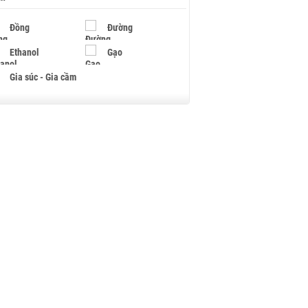
Đồng
Đường
Ethanol
Gạo
Gia súc - Gia cầm
Giấy
Gỗ
Hạt điều
Hồ tiêu - Hạt tiêu
Khí đốt
Kim loại khác
Mắc ca
Muối
Ngũ cốc
Nhựa - Hạt nhựa
Palladium
Phân bón