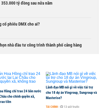
ần 353.000 tỷ đồng sau nửa năm
g cổ phiếu DMX cho ai?
chọn nhà đầu tư công trình thành phố cảng hàng
TCK, ai đã mua vào?
Lãnh đạo MB nói gì về việc tài trợ
oa Hồng chỉ trao 24 bồn nước
ine, lao động công trình đóng BHXH bắt buộc
cho 18 dự án Vingroup, Sungroup và
 Châu cho chính quyền xã,
Masterise?
rao tiền
TÀI CHÍNH
-
13 giờ trước