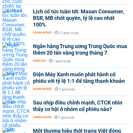
Lịch cổ tức tuần tới: Masan Consumer,
BSR, MB chốt quyền, tỷ lệ cao nhất
100%
DOANH NGHIỆP
-
17 phút trước
Ngân hàng Trung ương Trung Quốc mua
thêm 20 tấn vàng trong tháng 7
HÀNG HÓA
-
1 phút trước
Điện Máy Xanh muốn phát hành cổ
phiếu với tỷ lệ 1:1 để tăng thanh khoản
DOANH NGHIỆP
-
7 giờ trước
Sau nhịp điều chỉnh mạnh, CTCK nhìn
thấy cơ hội ở nhóm cổ phiếu nào?
CHỨNG KHOÁN
-
7 giờ trước
Một thương hiệu thời trang Việt đóng