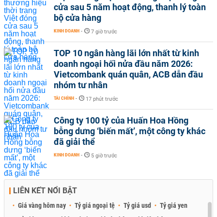
cửa sau 5 năm hoạt động, thanh lý toàn
bộ cửa hàng
KINH DOANH
-
7 giờ trước
TOP 10 ngân hàng lãi lớn nhất từ kinh
doanh ngoại hối nửa đầu năm 2026:
Vietcombank quán quân, ACB dẫn đầu
nhóm tư nhân
TÀI CHÍNH
-
17 phút trước
Công ty 100 tỷ của Huấn Hoa Hồng
bỗng dưng ‘biến mất’, một công ty khác
đã giải thể
KINH DOANH
-
5 giờ trước
LIÊN KẾT NỔI BẬT
Giá vàng hôm nay
Tỷ giá ngoại tệ
Tỷ giá usd
Tỷ giá yen