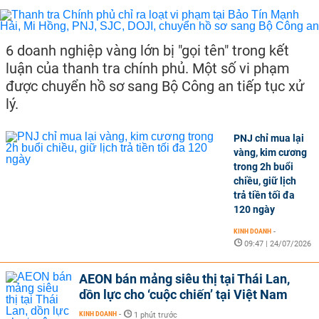
6 doanh nghiệp vàng lớn bị "gọi tên" trong kết
luận của thanh tra chính phủ. Một số vi phạm
được chuyển hồ sơ sang Bộ Công an tiếp tục xử
lý.
PNJ chỉ mua lại
vàng, kim cương
trong 2h buổi
chiều, giữ lịch
trả tiền tối đa
120 ngày
KINH DOANH
-
09:47 | 24/07/2026
AEON bán mảng siêu thị tại Thái Lan,
dồn lực cho ‘cuộc chiến’ tại Việt Nam
KINH DOANH
-
1 phút trước