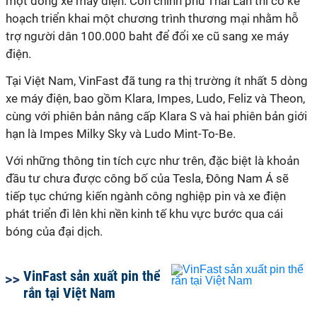
một dòng xe máy điện. Còn chính phủ Thái Lan thì có kế
hoạch triển khai một chương trình thương mại nhằm hỗ
trợ người dân 100.000 baht để đổi xe cũ sang xe máy
điện.
Tại Việt Nam, VinFast đã tung ra thị trường ít nhất 5 dòng
xe máy điện, bao gồm Klara, Impes, Ludo, Feliz và Theon,
cùng với phiên bản nâng cấp Klara S và hai phiên bản giới
hạn là Impes Milky Sky và Ludo Mint-To-Be.
Với những thông tin tích cực như trên, đặc biệt là khoản
đầu tư chưa được công bố của Tesla, Đông Nam Á sẽ
tiếp tục chứng kiến ngành công nghiệp pin và xe điện
phát triển đi lên khi nền kinh tế khu vực bước qua cái
bóng của đại dịch.
VinFast sản xuất pin thể
rắn tại Việt Nam