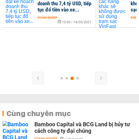
doanh thu 7,4 tỷ USD, tiếp
khô
tục đổ tiền vào xe...
sạc
DOANH NGHIỆP
-
KINH 
15:00 | 14/05/2021
Cùng chuyên mục
Bamboo Capital và BCG Land bị hủy tư
cách công ty đại chúng
DOANH NGHIỆP
-