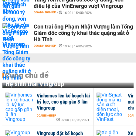
điều lệ của VinEnergo vượt Vingroup
DOANH NGHIỆP
-
16:02 | 15/05/2026
Con trai ông Phạm Nhật Vượng làm Tổng
Giám đốc công ty khai thác quặng sắt ở
Hà Tĩnh
DOANH NGHIỆP
-
19:48 | 14/05/2026
Cùng chủ đề
Hệ sinh thái Vingroup
Vinhomes lên kế hoạch lãi
Vin
kỷ lục, cao gấp gần 8 lần
xuất
Vingroup
cho
DOANH NGHIỆP
-
DOANH
07:00 | 16/05/2021
Vingroup đặt kế hoạch
Xe 