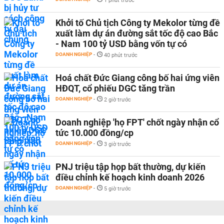
1 phút trước
Khởi tố Chủ tịch Công ty Mekolor từng đề
xuất làm dự án đường sắt tốc độ cao Bắc
- Nam 100 tỷ USD bằng vốn tự có
DOANH NGHIỆP
-
40 phút trước
Hoá chất Đức Giang công bố hai ứng viên
HĐQT, cổ phiếu DGC tăng trần
DOANH NGHIỆP
-
2 giờ trước
Doanh nghiệp 'họ FPT' chốt ngày nhận cổ
tức 10.000 đồng/cp
DOANH NGHIỆP
-
3 giờ trước
PNJ triệu tập họp bất thường, dự kiến
điều chỉnh kế hoạch kinh doanh 2026
DOANH NGHIỆP
-
5 giờ trước