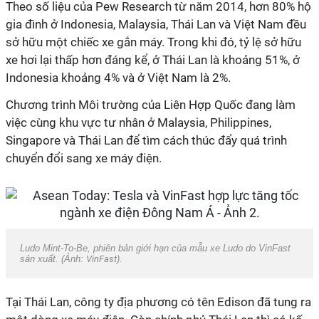
Theo số liệu của Pew Research từ năm 2014, hơn 80% hộ
gia đình ở Indonesia, Malaysia, Thái Lan và Việt Nam đều
sở hữu một chiếc xe gắn máy. Trong khi đó, tỷ lệ sở hữu
xe hơi lại thấp hơn đáng kể, ở Thái Lan là khoảng 51%, ở
Indonesia khoảng 4% và ở Việt Nam là 2%.
Chương trình Môi trường của Liên Hợp Quốc đang làm
việc cùng khu vực tư nhân ở Malaysia, Philippines,
Singapore và Thái Lan để tìm cách thúc đẩy quá trình
chuyển đổi sang xe máy điện.
Ludo Mint-To-Be, phiên bản giới hạn của mẫu xe Ludo do VinFast
sản xuất. (Ảnh:
VinFast
).
Tại Thái Lan, công ty địa phương có tên Edison đã tung ra