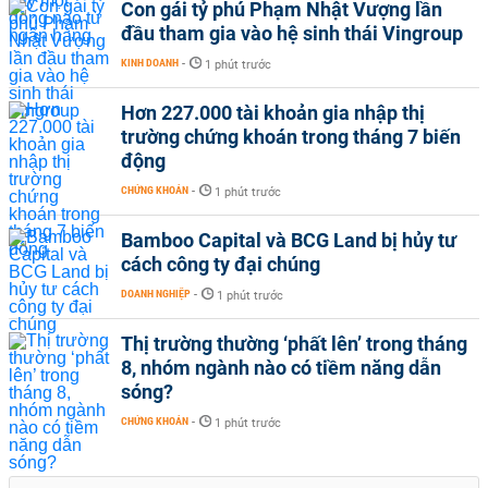
Con gái tỷ phú Phạm Nhật Vượng lần
đầu tham gia vào hệ sinh thái Vingroup
KINH DOANH
-
1 phút trước
Hơn 227.000 tài khoản gia nhập thị
trường chứng khoán trong tháng 7 biến
động
CHỨNG KHOÁN
-
1 phút trước
Bamboo Capital và BCG Land bị hủy tư
cách công ty đại chúng
DOANH NGHIỆP
-
1 phút trước
Thị trường thường ‘phất lên’ trong tháng
8, nhóm ngành nào có tiềm năng dẫn
sóng?
CHỨNG KHOÁN
-
1 phút trước