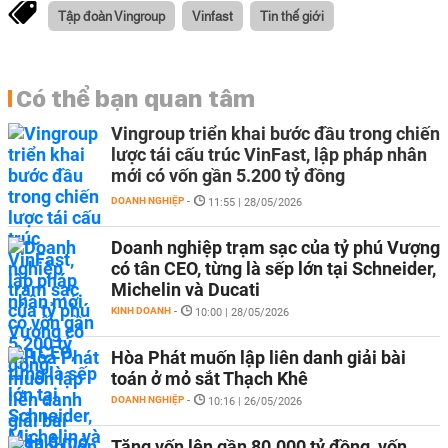
Tập đoàn Vingroup
Vinfast
Tin thế giới
Có thể bạn quan tâm
Vingroup triển khai bước đầu trong chiến
lược tái cấu trúc VinFast, lập pháp nhân
mới có vốn gần 5.200 tỷ đồng
DOANH NGHIỆP
-
11:55 | 28/05/2026
Doanh nghiệp trạm sạc của tỷ phú Vượng
có tân CEO, từng là sếp lớn tại Schneider,
Michelin và Ducati
KINH DOANH
-
10:00 | 28/05/2026
Hòa Phát muốn lập liên danh giải bài
toán ở mỏ sắt Thạch Khê
DOANH NGHIỆP
-
10:16 | 26/05/2026
Tăng vốn lên gần 80.000 tỷ đồng, vốn