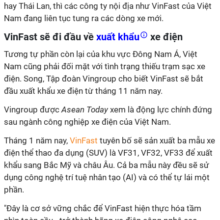
hay Thái Lan, thì các công ty nội địa như VinFast của Việt
Nam đang liên tục tung ra các dòng xe mới.
VinFast sẽ đi đầu về
xuất khẩu
xe điện
Tương tự phần còn lại của khu vực Đông Nam Á, Việt
Nam cũng phải đối mặt với tình trạng thiếu trạm sạc xe
điện. Song, Tập đoàn Vingroup cho biết VinFast sẽ bắt
đầu xuất khẩu xe điện từ tháng 11 năm nay.
Vingroup được
Asean Today
xem là động lực chính đứng
sau ngành công nghiệp xe điện của Việt Nam.
Tháng 1 năm nay,
VinFast
tuyên bố sẽ sản xuất ba mẫu xe
điện thể thao đa dụng (SUV) là VF31, VF32, VF33 để xuất
khẩu sang Bắc Mỹ và châu Âu. Cả ba mẫu này đều sẽ sử
dụng công nghệ trí tuệ nhân tạo (AI) và có thể tự lái một
phần.
"Đây là cơ sở vững chắc để VinFast hiện thực hóa tầm