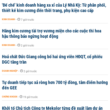
'Đế chế’ kinh doanh hàng xa xỉ của Lý Nhã Kỳ: Từ phân phối,
thiết kế kim cương đến thời trang, phụ kiện cao cấp
KINH DOANH
-
7 giờ trước
Hãng kim cương tài trợ vương miện cho các cuộc thi hoa
hậu thông báo ngừng hoạt động
KINH DOANH
-
2 giờ trước
Hoá chất Đức Giang công bố hai ứng viên HĐQT, cổ phiếu
DGC tăng trần
DOANH NGHIỆP
-
2 giờ trước
Tự doanh tiếp tục xả ròng hơn 700 tỷ đồng, tâm điểm hướng
đến GEE
CHỨNG KHOÁN
-
19 giờ trước
Khởi tố Chủ tịch Công ty Mekolor từng đề xuất làm dự án