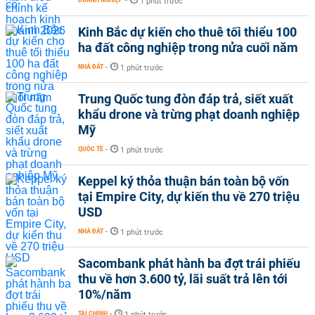
-
1 phút trước
Kinh Bắc dự kiến cho thuê tối thiểu 100
ha đất công nghiệp trong nửa cuối năm
NHÀ ĐẤT
-
1 phút trước
Trung Quốc tung đòn đáp trả, siết xuất
khẩu drone và trừng phạt doanh nghiệp
Mỹ
QUỐC TẾ
-
1 phút trước
Keppel ký thỏa thuận bán toàn bộ vốn
tại Empire City, dự kiến thu về 270 triệu
USD
NHÀ ĐẤT
-
1 phút trước
Sacombank phát hành ba đợt trái phiếu
thu về hơn 3.600 tỷ, lãi suất trả lên tới
10%/năm
TÀI CHÍNH
-
1 phút trước