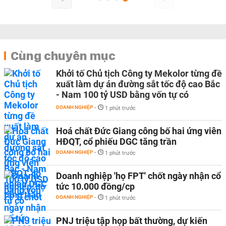
Cùng chuyên mục
Khởi tố Chủ tịch Công ty Mekolor từng đề
xuất làm dự án đường sắt tốc độ cao Bắc
- Nam 100 tỷ USD bằng vốn tự có
DOANH NGHIỆP
-
1 phút trước
Hoá chất Đức Giang công bố hai ứng viên
HĐQT, cổ phiếu DGC tăng trần
DOANH NGHIỆP
-
1 phút trước
Doanh nghiệp 'họ FPT' chốt ngày nhận cổ
tức 10.000 đồng/cp
DOANH NGHIỆP
-
1 phút trước
PNJ triệu tập họp bất thường, dự kiến