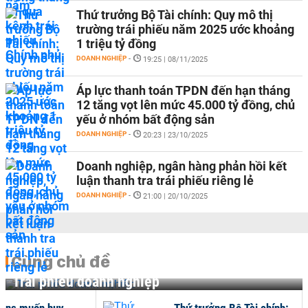
Thứ trưởng Bộ Tài chính: Quy mô thị
trường trái phiếu năm 2025 ước khoảng
1 triệu tỷ đồng
DOANH NGHIỆP
-
19:25 | 08/11/2025
Áp lực thanh toán TPDN đến hạn tháng
12 tăng vọt lên mức 45.000 tỷ đồng, chủ
yếu ở nhóm bất động sản
DOANH NGHIỆP
-
20:23 | 23/10/2025
Doanh nghiệp, ngân hàng phản hồi kết
luận thanh tra trái phiếu riêng lẻ
DOANH NGHIỆP
-
21:00 | 20/10/2025
Cùng chủ đề
Trái phiếu doanh nghiệp
ons muốn huy
Thứ trưởng Bộ Tài chính: