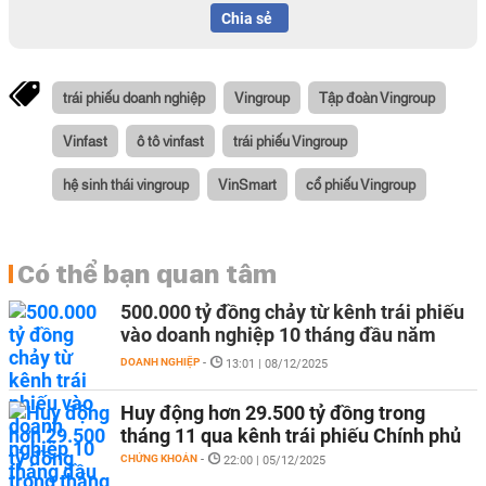
Chia sẻ
trái phiếu doanh nghiệp
Vingroup
Tập đoàn Vingroup
Vinfast
ô tô vinfast
trái phiếu Vingroup
hệ sinh thái vingroup
VinSmart
cổ phiếu Vingroup
Có thể bạn quan tâm
500.000 tỷ đồng chảy từ kênh trái phiếu
vào doanh nghiệp 10 tháng đầu năm
DOANH NGHIỆP
-
13:01 | 08/12/2025
Huy động hơn 29.500 tỷ đồng trong
tháng 11 qua kênh trái phiếu Chính phủ
CHỨNG KHOÁN
-
22:00 | 05/12/2025