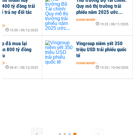
.400 tỷ đồng trái
Quy mô thị trường trái
ể trả nợ đối tác
phiếu năm 2025 ước...
DOANH NGHIỆP
-
19:25 | 08/11/2025
HIỆP
-
10:59 | 09/12/2025
rp đã mua lại
Vingroup niêm yết 350
hạn 800 tỷ đồng
triệu USD trái phiếu quốc
iếu
tế
HIỆP
-
DOANH NGHIỆP
-
08:41 | 08/12/2025
15:35 | 10/04/2026