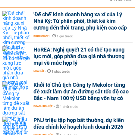
'Đế chế’ kinh doanh hàng xa xỉ của Lý
Nhã Kỳ: Từ phân phối, thiết kế kim
cương đến thời trang, phụ kiện cao cấp
KINH DOANH
-
1 giờ trước
HoREA: Nghị quyết 21 có thể tạo xung
lực mới, góp phần đưa giá nhà thương
mại về mức hợp lý
NHÀ ĐẤT
-
1 phút trước
Khởi tố Chủ tịch Công ty Mekolor từng
đề xuất làm dự án đường sắt tốc độ cao
Bắc - Nam 100 tỷ USD bằng vốn tự có
DOANH NGHIỆP
-
1 phút trước
PNJ triệu tập họp bất thường, dự kiến
điều chỉnh kế hoạch kinh doanh 2026
DOANH NGHIỆP