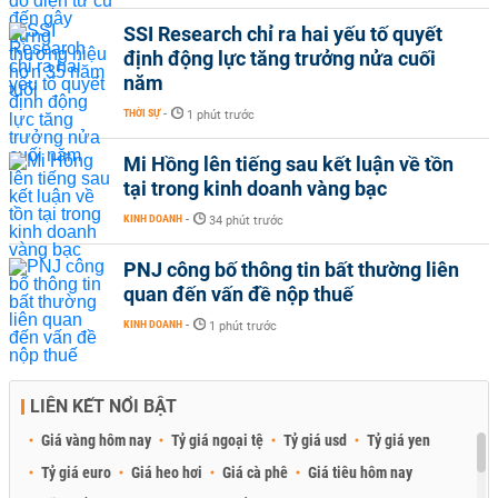
SSI Research chỉ ra hai yếu tố quyết
định động lực tăng trưởng nửa cuối
năm
THỜI SỰ
-
1 phút trước
Mi Hồng lên tiếng sau kết luận về tồn
tại trong kinh doanh vàng bạc
KINH DOANH
-
34 phút trước
PNJ công bố thông tin bất thường liên
quan đến vấn đề nộp thuế
KINH DOANH
-
1 phút trước
LIÊN KẾT NỔI BẬT
Giá vàng hôm nay
Tỷ giá ngoại tệ
Tỷ giá usd
Tỷ giá yen
Tỷ giá euro
Giá heo hơi
Giá cà phê
Giá tiêu hôm nay