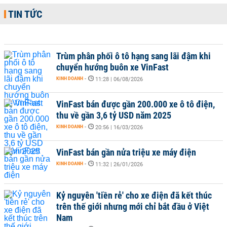
TIN TỨC
Trùm phân phối ô tô hạng sang lãi đậm khi
chuyển hướng buôn xe VinFast
KINH DOANH
-
11:28 | 06/08/2026
VinFast bán được gần 200.000 xe ô tô điện,
thu về gần 3,6 tỷ USD năm 2025
KINH DOANH
-
20:56 | 16/03/2026
VinFast bán gần nửa triệu xe máy điện
KINH DOANH
-
11:32 | 26/01/2026
Kỷ nguyên 'tiền rẻ' cho xe điện đã kết thúc
trên thế giới nhưng mới chỉ bắt đầu ở Việt
Nam