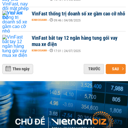
VinFast thống trị doanh số xe gầm cao cỡ nhỏ
KINH DOANH
-
09:46 | 04/08/2025
VinFast bắt tay 12 ngân hàng tung gói vay
mua xe điện
KINH DOANH
-
17:01 | 24/07/2025
Theo ngày
TRƯỚC
SAU