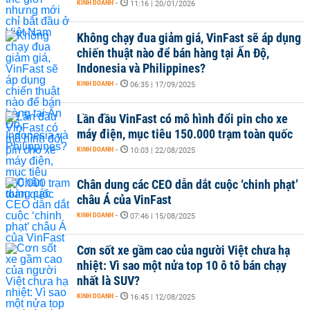
KINH DOANH
-
11:16 | 20/01/2026
Không chạy đua giảm giá, VinFast sẽ áp dụng
chiến thuật nào để bán hàng tại Ấn Độ,
Indonesia và Philippines?
KINH DOANH
-
06:35 | 17/09/2025
Lần đầu VinFast có mô hình đổi pin cho xe
máy điện, mục tiêu 150.000 trạm toàn quốc
KINH DOANH
-
10:03 | 22/08/2025
Chân dung các CEO dẫn dắt cuộc ‘chinh phạt’
châu Á của VinFast
KINH DOANH
-
07:46 | 15/08/2025
Cơn sốt xe gầm cao của người Việt chưa hạ
nhiệt: Vì sao một nửa top 10 ô tô bán chạy
nhất là SUV?
KINH DOANH
-
16:45 | 12/08/2025