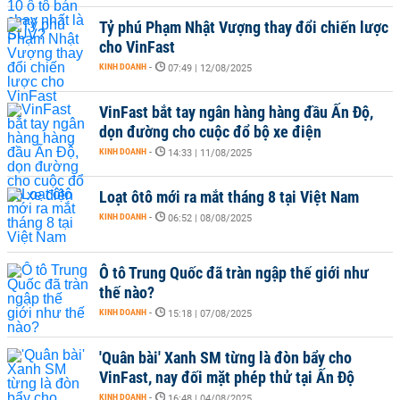
Tỷ phú Phạm Nhật Vượng thay đổi chiến lược
cho VinFast
KINH DOANH
-
07:49 | 12/08/2025
VinFast bắt tay ngân hàng hàng đầu Ấn Độ,
dọn đường cho cuộc đổ bộ xe điện
KINH DOANH
-
14:33 | 11/08/2025
Loạt ôtô mới ra mắt tháng 8 tại Việt Nam
KINH DOANH
-
06:52 | 08/08/2025
Ô tô Trung Quốc đã tràn ngập thế giới như
thế nào?
KINH DOANH
-
15:18 | 07/08/2025
'Quân bài' Xanh SM từng là đòn bẩy cho
VinFast, nay đối mặt phép thử tại Ấn Độ
KINH DOANH
-
16:48 | 04/08/2025