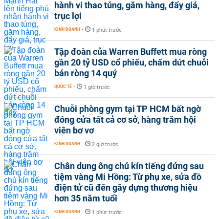
hành vi thao túng, găm hàng, đẩy giá,
trục lợi
KINH DOANH
-
1 phút trước
Tập đoàn của Warren Buffett mua ròng
gần 20 tỷ USD cổ phiếu, chấm dứt chuỗi
bán ròng 14 quý
QUỐC TẾ
-
1 giờ trước
Chuỗi phòng gym tại TP HCM bất ngờ
đóng cửa tất cả cơ sở, hàng trăm hội
viên bơ vơ
KINH DOANH
-
2 giờ trước
Chân dung ông chủ kín tiếng đứng sau
tiệm vàng Mi Hồng: Từ phụ xe, sửa đồ
điện tử cũ đến gây dựng thương hiệu
hơn 35 năm tuổi
KINH DOANH
-
1 phút trước