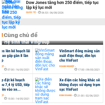
Dow Jones tăng hơn 250 điểm, tiếp tục
lập kỷ lục mới
QUỐC TẾ
-
06:53 | 06/08/2026
Cùng chủ đề
Hệ sinh thái Vingroup
 chuyển
Vinhomes lên kế hoạch lãi
9 triệu cổ
kỷ lục, cao gấp gần 8 lần
 trị giá...
Vingroup
DOANH NGHIỆP
-
:00 | 28/05/2021
07:00 | 16/05/2021
ơng vụ IPO
Vingroup đặt kế hoạch
ở Mỹ có thể
doanh thu 7,4 tỷ USD, tiếp
tục đổ tiền vào xe...
DOANH NGHIỆP
-
:00 | 26/05/2021
15:00 | 14/05/2021