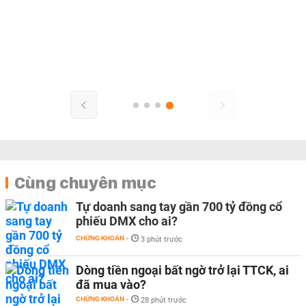
awei, Xiaomi
 Tại sao các
one...
:00 | 10/05/2021
Cùng chuyên mục
Tự doanh sang tay gần 700 tỷ đồng cổ
phiếu DMX cho ai?
CHỨNG KHOÁN
-
3 phút trước
Dòng tiền ngoại bất ngờ trở lại TTCK, ai
đã mua vào?
CHỨNG KHOÁN
-
28 phút trước