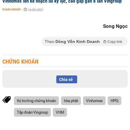
Vinhomes lên kế hoạch lãi kỷ lục, cao gấp gần 8 lần Vingroup
DOANH NGHIỆP
-
16-05-2021
Song Ngọc
Theo
Dòng Vốn Kinh Doanh
Copy link
CHỨNG KHOÁN
Chia sẻ
thị trường chứng khoán
hòa phát
Vinhomes
HPG
Tập đoàn Vingroup
VHM