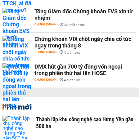
Tổng Giám đốc Chứng khoán EVS xin từ
nhiệm
CHỨNG KHOÁN
-
36 phút trước
Chứng khoán VIX chốt ngày chia cổ tức
ngay trong tháng 8
CHỨNG KHOÁN
-
4 giờ trước
DMX hút gần 700 tỷ đồng vốn ngoại
trong phiên thứ hai lên HOSE
CHỨNG KHOÁN
-
4 giờ trước
Tin mới
Thành lập khu công nghệ cao Hưng Yên gần
500 ha