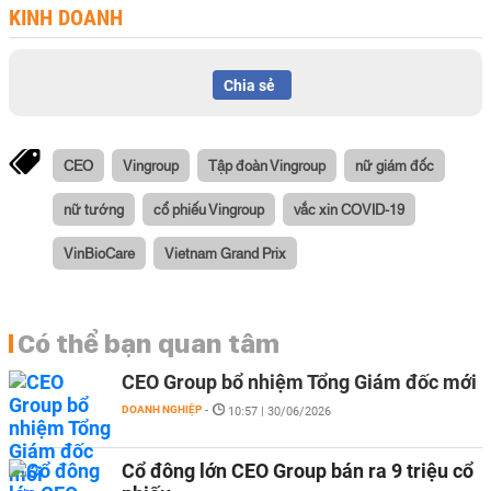
KINH DOANH
Chia sẻ
CEO
Vingroup
Tập đoàn Vingroup
nữ giám đốc
nữ tướng
cổ phiếu Vingroup
vắc xin COVID-19
VinBioCare
Vietnam Grand Prix
Có thể bạn quan tâm
CEO Group bổ nhiệm Tổng Giám đốc mới
DOANH NGHIỆP
-
10:57 | 30/06/2026
Cổ đông lớn CEO Group bán ra 9 triệu cổ