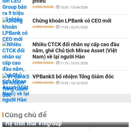
phiếu
CHỨNG KHOÁN
-
15:00 | 15/04/2026
Chứng khoán LPBank có CEO mới
CHỨNG KHOÁN
-
17:03 | 22/01/2026
Nhiều CTCK đổi nhân sự cấp cao đầu
năm, ghế Chủ tịch Mirae Asset (Việt
Nam) về lại người Hàn
CHỨNG KHOÁN
-
11:15 | 15/01/2026
VPBankS bổ nhiệm Tổng Giám đốc
CHỨNG KHOÁN
-
15:09 | 16/12/2025
Cùng chủ đề
Hệ sinh thái Vingroup