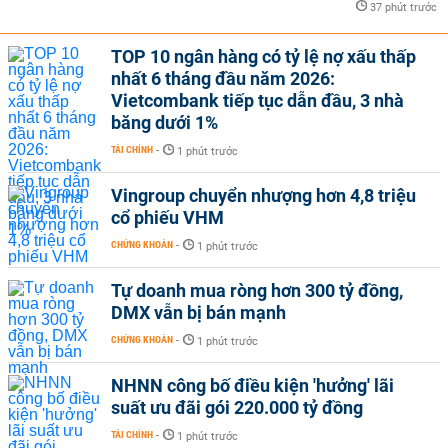
37 phút trước
TOP 10 ngân hàng có tỷ lệ nợ xấu thấp
nhất 6 tháng đầu năm 2026:
Vietcombank tiếp tục dẫn đầu, 3 nhà
băng dưới 1%
TÀI CHÍNH
-
1 phút trước
Vingroup chuyển nhượng hơn 4,8 triệu
cổ phiếu VHM
CHỨNG KHOÁN
-
1 phút trước
Tự doanh mua ròng hơn 300 tỷ đồng,
DMX vẫn bị bán mạnh
CHỨNG KHOÁN
-
1 phút trước
NHNN công bố điều kiện 'hưởng' lãi
suất ưu đãi gói 220.000 tỷ đồng
TÀI CHÍNH
-
1 phút trước