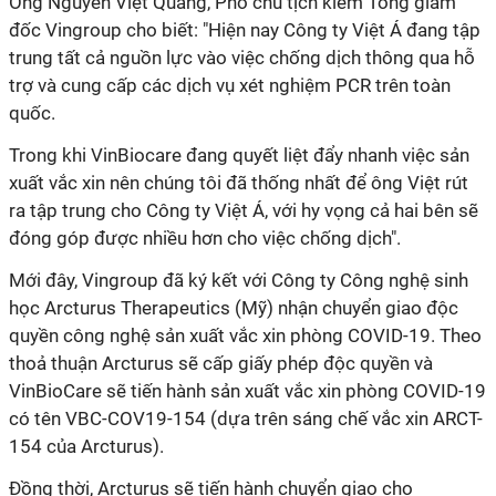
Ông Nguyễn Việt Quang, Phó chủ tịch kiêm Tổng giám
đốc Vingroup cho biết: "Hiện nay Công ty Việt Á đang tập
trung tất cả nguồn lực vào việc chống dịch thông qua hỗ
trợ và cung cấp các dịch vụ xét nghiệm PCR trên toàn
quốc.
Trong khi VinBiocare đang quyết liệt đẩy nhanh việc sản
xuất vắc xin nên chúng tôi đã thống nhất để ông Việt rút
ra tập trung cho Công ty Việt Á, với hy vọng cả hai bên sẽ
đóng góp được nhiều hơn cho việc chống dịch".
Mới đây, Vingroup đã ký kết với Công ty Công nghệ sinh
học Arcturus Therapeutics (Mỹ) nhận chuyển giao độc
quyền công nghệ sản xuất vắc xin phòng COVID-19. Theo
thoả thuận Arcturus sẽ cấp giấy phép độc quyền và
VinBioCare sẽ tiến hành sản xuất vắc xin phòng COVID-19
có tên VBC-COV19-154 (dựa trên sáng chế vắc xin ARCT-
154 của Arcturus).
Đồng thời, Arcturus sẽ tiến hành chuyển giao cho