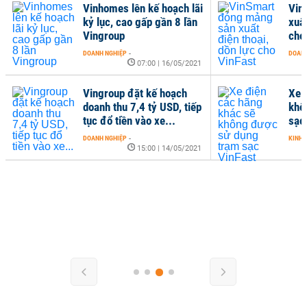
Vinhomes lên kế hoạch lãi
Vin
kỷ lục, cao gấp gần 8 lần
xuất
Vingroup
cho
DOANH NGHIỆP
-
DOANH
07:00 | 16/05/2021
Vingroup đặt kế hoạch
Xe 
doanh thu 7,4 tỷ USD, tiếp
khô
tục đổ tiền vào xe...
sạc
DOANH NGHIỆP
-
KINH 
15:00 | 14/05/2021