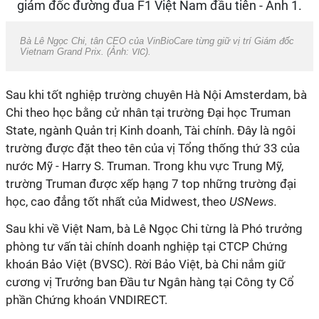
Bà Lê Ngọc Chi, tân CEO của VinBioCare từng giữ vị trí Giám đốc
Vietnam Grand Prix. (Ảnh:
VIC
).
Sau khi tốt nghiệp trường chuyên Hà Nội Amsterdam, bà
Chi theo học bằng cử nhân tại trường Đại học Truman
State, ngành Quản trị Kinh doanh, Tài chính. Đây là ngôi
trường được đặt theo tên của vị Tổng thống thứ 33 của
nước Mỹ - Harry S. Truman. Trong khu vực Trung Mỹ,
trường Truman được xếp hạng 7 top những trường đại
học, cao đẳng tốt nhất của Midwest, theo
USNews.
Sau khi về Việt Nam, bà Lê Ngọc Chi từng là Phó trưởng
phòng tư vấn tài chính doanh nghiệp tại CTCP Chứng
khoán Bảo Việt (BVSC). Rời Bảo Việt, bà Chi nắm giữ
cương vị Trưởng ban Đầu tư Ngân hàng tại Công ty Cổ
phần Chứng khoán VNDIRECT.