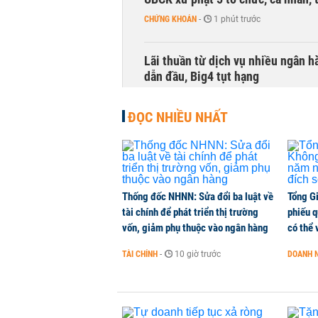
CHỨNG KHOÁN
-
1 phút trước
Lãi thuần từ dịch vụ nhiều ngân 
dẫn đầu, Big4 tụt hạng
TÀI CHÍNH
-
1 phút trước
ĐỌC NHIỀU NHẤT
Nam Long khẳng định không thay đ
dự án
NHÀ ĐẤT
-
1 phút trước
Thống đốc NHNN: Sửa đổi ba luật về
Tổng G
tài chính để phát triển thị trường
phiếu q
Sacombank thay đổi địa điểm trụ 
vốn, giảm phụ thuộc vào ngân hàng
có thể 
CHUYỂN ĐỘNG THỊ TRƯỜNG
-
1 phút trước
TÀI CHÍNH
-
10 giờ trước
DOANH 
Doanh nghiệp rút tiền mặt đến 30
TPBank Biz
TÀI CHÍNH
-
1 phút trước