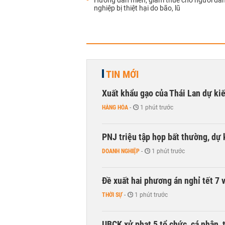
Hướng dẫn miễn, giảm thuế cho người dâ
nghiệp bị thiệt hại do bão, lũ
TIN MỚI
Xuất khẩu gạo của Thái Lan dự k
HÀNG HÓA
-
1 phút trước
PNJ triệu tập họp bất thường, dự
DOANH NGHIỆP
-
1 phút trước
Đề xuất hai phương án nghỉ tết 7 v
THỜI SỰ
-
1 phút trước
UBCK xử phạt 5 tổ chức, cá nhân, 