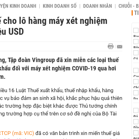
YỆN KINH DOANH
KINH DOANH SỐ
DOANH NHÂN
CHUỖI - 
T
ế cho lô hàng máy xét nghiệm
iệu USD
ng, Tập đoàn Vingroup đã xin miễn các loại thuế
p khẩu đối với máy xét nghiệm COVID-19 qua hơi
ệm.
iều 16 Luật Thuế xuất khẩu, thuế nhập khẩu, hàng
 vụ bảo đảm an sinh xã hội, khắc phục hậu quả thiên
các trường hợp đặc biệt khác được Thủ tướng chính
g trường hợp cụ thể trên cơ sở đề nghị của Bộ Tài
CTCP (mã: VIC)
đã có văn bản trình xin miến thuế giá