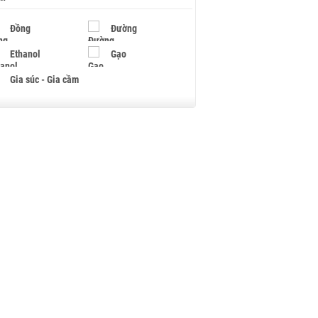
Đồng
Đường
Ethanol
Gạo
Gia súc - Gia cầm
Giấy
Gỗ
Hạt điều
Hồ tiêu - Hạt tiêu
Khí đốt
Kim loại khác
Mắc ca
Muối
Ngũ cốc
Nhựa - Hạt nhựa
Palladium
Phân bón