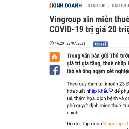
KINH DOANH
STARTUP
CÂU CHU
Vingroup xin miễn thu
COVID-19 trị giá 20 tr
16:20 | 23/07/2021
Chia sẻ
Trong văn bản gửi Thủ tướ
giá trị gia tăng, thuế nhậ
thở và ống ngậm xét nghi
Theo quy định tại khoản 23 Đ
hóa xuất
nhập khẩu
để phục
tai, thảm họa, dịch bệnh và 
phủ quyết định miễn thuế từn
chính.
Do đó, Tập đoàn
Vingroup - 