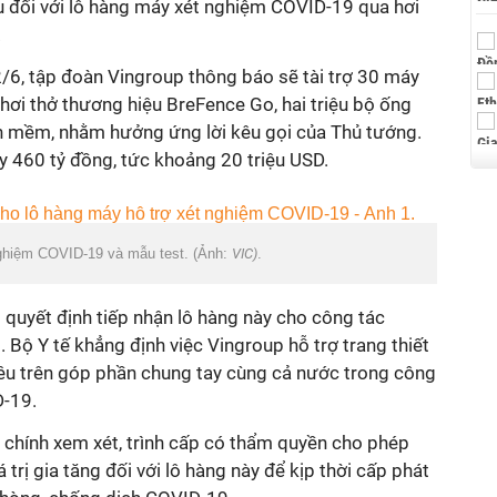
ẩu đối với lô hàng máy xét nghiệm COVID-19 qua hơi
.
/6, tập đoàn Vingroup thông báo sẽ tài trợ 30 máy
ơi thở thương hiệu BreFence Go, hai triệu bộ ống
n mềm, nhằm hưởng ứng lời kêu gọi của Thủ tướng.
này 460 tỷ đồng, tức khoảng 20 triệu USD.
 nghiệm COVID-19 và mẫu test. (Ảnh:
VIC)
.
 quyết định tiếp nhận lô hàng này cho công tác
Bộ Y tế khẳng định việc Vingroup hỗ trợ trang thiết
êu trên góp phần chung tay cùng cả nước trong công
D-19.
i chính xem xét, trình cấp có thẩm quyền cho phép
 trị gia tăng đối với lô hàng này để kịp thời cấp phát