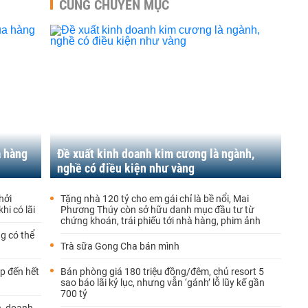
CÙNG CHUYÊN MỤC
a hàng
Đề xuất kinh doanh kim cương là ngành,
nghề có điều kiện như vàng
hởi
Tặng nhà 120 tỷ cho em gái chỉ là bề nổi, Mai
hi có lãi
Phương Thúy còn sở hữu danh mục đầu tư từ
chứng khoán, trái phiếu tới nhà hàng, phim ảnh
g có thể
Trà sữa Gong Cha bán mình
p đến hết
Bán phòng giá 180 triệu đồng/đêm, chủ resort 5
sao báo lãi kỷ lục, nhưng vẫn ‘gánh’ lỗ lũy kế gần
700 tỷ