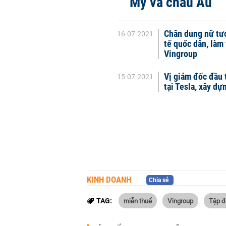
Mỹ và châu Âu
Chân dung nữ tướ
16-07-2021
tế quốc dân, làm
Vingroup
Vị giám đốc đầu 
15-07-2021
tại Tesla, xây d
KINH DOANH
Chia sẻ
miễn thuế
Vingroup
Tập đ
TAG: