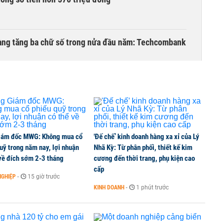
hàng tăng ba chữ số trong nửa đầu năm: Techcombank
ổi kế hoạch kinh doanh 2026, tính bán vốn một số
iám đốc MWG: Không mua cổ
'Đế chế’ kinh doanh hàng xa xỉ của Lý
uỹ trong năm nay, lợi nhuận
Nhã Kỳ: Từ phân phối, thiết kế kim
sở phòng giao dịch Đội Cấn
về đích sớm 2-3 tháng
cương đến thời trang, phụ kiện cao
cấp
NGHIỆP
-
15 giờ trước
KINH DOANH
-
1 phút trước
0 triệu/ngày dễ dàng qua quét mã QR trên ứng dụng