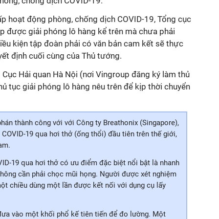
phòng, chống dịch COVID-19.
ấp hoạt động phòng, chống dịch COVID-19, Tổng cục
p được giải phóng lô hàng kể trên mà chưa phải
 điều kiện tập đoàn phải có văn bản cam kết sẽ thực
yết định cuối cùng của Thủ tướng.
 Cục Hải quan Hà Nội (nơi Vingroup đăng ký làm thủ
hủ tục giải phóng lô hàng nêu trên để kịp thời chuyển
́n thành công với với Công ty Breathonix (Singapore),
COVID-19 qua hơi thở (ống thổi) đầu tiên trên thế giới,
 Nam.
19 qua hơi thở có ưu điểm đặc biệt nổi bật là nhanh
hông cần phải chọc mũi họng. Người được xét nghiệm
t chiều dùng một lần được kết nối với dụng cụ lấy
ưa vào một khối phổ kế tiên tiến để đo lường. Một