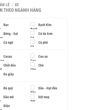
BÁN LẺ
XE
IN THEO NGÀNH HÀNG
Bạc
Bạch Kim
Bông - Sợi
Cá da trơn
Cá ngừ
Cà phê
Cacao
Cao su
Chất dẻo
Chè
Da giày
Đá quý
Dầu - Hạt dầu
Dầu mỏ
Dệt may
Điện