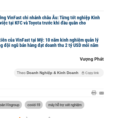
ng VinFast chi nhánh châu Âu: Từng tốt nghiệp Kinh
 việc tại KFC và Toyota trước khi đầu quân cho
tiên của VinFast tại Mỹ: 10 năm kinh nghiệm quản lý
ựng đội ngũ bán hàng đạt doanh thu 2 tỷ USD mỗi năm
Vượng Phát
Theo
Doanh Nghiệp & Kinh Doanh
Copy link
oàn Vingroup
covid-19
máy hỗ trợ xét nghiệm