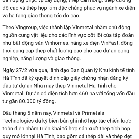
dân dụng phục vụ xây dựng; thép cán nóng; thép cường
độ cao và thép hợp kim đặc chủng phục vụ ngành xe điện
và hạ tầng giao thông tốc độ cao.
Theo Vingroup, việc thành lập Vinmetal nhằm chủ động
nguồn cung vật liệu cho các lĩnh vực cốt lõi của tập đoàn
như bất động sản Vinhomes, hãng xe điện VinFast, đồng
thời cung cấp thép chất lượng cao cho các dự án công
nghiệp, năng lượng và giao thông.
Ngày 27/2 vừa qua, lãnh đạo Ban Quản lý Khu kinh tế tỉnh
Hà Tĩnh đã ký quyết định cấp giấy chứng nhận đăng ký
đầu tư dự án Nhà máy thép Vinmetal Hà Tĩnh cho
Vinmetal. Dự án có diện tích hơn 460 ha với tổng vốn đầu
tư gần 80.000 tỷ đồng.
Đầu tháng 5 năm nay, Vinmetal và Primetals
Technologies đã ký biên bản ghi nhớ hợp tác chiến lược
toàn diện nhằm triển khai tổ hợp sản xuất thép tích hợp
quy mô lớn tại Hà Tĩnh, bao gồm cả thép dài và thép dẹt