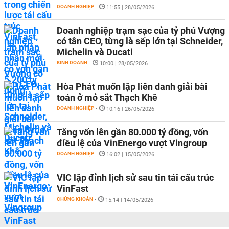
DOANH NGHIỆP
-
11:55 | 28/05/2026
Doanh nghiệp trạm sạc của tỷ phú Vượng
có tân CEO, từng là sếp lớn tại Schneider,
Michelin và Ducati
KINH DOANH
-
10:00 | 28/05/2026
Hòa Phát muốn lập liên danh giải bài
toán ở mỏ sắt Thạch Khê
DOANH NGHIỆP
-
10:16 | 26/05/2026
Tăng vốn lên gần 80.000 tỷ đồng, vốn
điều lệ của VinEnergo vượt Vingroup
DOANH NGHIỆP
-
16:02 | 15/05/2026
VIC lập đỉnh lịch sử sau tin tái cấu trúc
VinFast
CHỨNG KHOÁN
-
15:14 | 14/05/2026