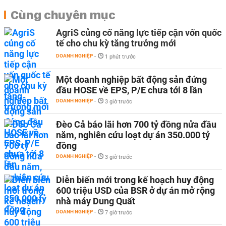
Cùng chuyên mục
AgriS củng cố năng lực tiếp cận vốn quốc
tế cho chu kỳ tăng trưởng mới
DOANH NGHIỆP
-
1 phút trước
Một doanh nghiệp bất động sản đứng
đầu HOSE về EPS, P/E chưa tới 8 lần
DOANH NGHIỆP
-
3 giờ trước
Đèo Cả báo lãi hơn 700 tỷ đồng nửa đầu
năm, nghiên cứu loạt dự án 350.000 tỷ
đồng
DOANH NGHIỆP
-
3 giờ trước
Diễn biến mới trong kế hoạch huy động
600 triệu USD của BSR ở dự án mở rộng
nhà máy Dung Quất
DOANH NGHIỆP
-
7 giờ trước