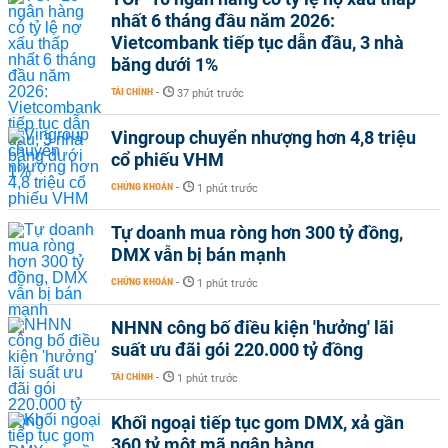
nhất 6 tháng đầu năm 2026:
Vietcombank tiếp tục dẫn đầu, 3 nhà
băng dưới 1%
TÀI CHÍNH
-
37 phút trước
Vingroup chuyển nhượng hơn 4,8 triệu
cổ phiếu VHM
CHỨNG KHOÁN
-
1 phút trước
Tự doanh mua ròng hơn 300 tỷ đồng,
DMX vẫn bị bán mạnh
CHỨNG KHOÁN
-
1 phút trước
NHNN công bố điều kiện 'hưởng' lãi
suất ưu đãi gói 220.000 tỷ đồng
TÀI CHÍNH
-
1 phút trước
Khối ngoại tiếp tục gom DMX, xả gần
360 tỷ một mã ngân hàng