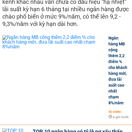
kênh khác nhau vẫn chưa có dấu hiệu "hạ nhiệt"
lãi suất kỳ hạn 6 tháng tại nhiều ngân hàng được
chào phổ biến ở mức 9%/năm, có thể lên 9,2 -
9,3%/năm với kỳ hạn dài hơn.
Ngân
hàng MB
cộng
thêm 2,2
điểm %
cho khách
hàng mới,
đưa lãi
suất cao
nhất
chạm
8%/năm
TÀI CHÍNH
-
4 giờ trước
TOP 10 ngân hàng có tỷ lệ nợ xấu thấp