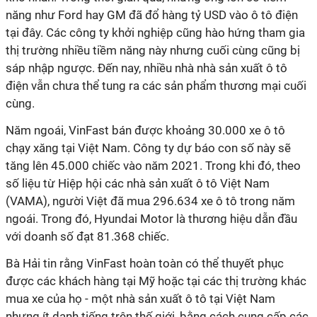
năng như Ford hay GM đã đổ hàng tỷ USD vào ô tô điện
tại đây. Các công ty khởi nghiệp cũng hào hứng tham gia
thị trường nhiều tiềm năng này nhưng cuối cùng cũng bị
sáp nhập ngược. Đến nay, nhiều nhà nhà sản xuất ô tô
điện vẫn chưa thể tung ra các sản phẩm thương mại cuối
cùng.
Năm ngoái, VinFast bán được khoảng 30.000 xe ô tô
chạy xăng tại Việt Nam. Công ty dự báo con số này sẽ
tăng lên 45.000 chiếc vào năm 2021. Trong khi đó, theo
số liệu từ Hiệp hội các nhà sản xuất ô tô Việt Nam
(VAMA), người Việt đã mua 296.634 xe ô tô trong năm
ngoái. Trong đó, Hyundai Motor là thương hiệu dẫn đầu
với doanh số đạt 81.368 chiếc.
Bà Hải tin rằng VinFast hoàn toàn có thể thuyết phục
được các khách hàng tại Mỹ hoặc tại các thị trường khác
mua xe của họ - một nhà sản xuất ô tô tại Việt Nam
nhưng ít danh tiếng trên thế giới, bằng cách cung cấp các