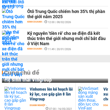
Ôtô Trung Quốc chiếm hơn 35% thị phần
thế giới năm 2025
KINH DOANH
-
12:00 | 08/02/2026
Kỷ nguyên 'tiền rẻ' cho xe điện đã kết
thúc trên thế giới nhưng mới chỉ bắt đầu
ở Việt Nam
KINH DOANH
-
11:49 | 20/01/2026
Cùng chủ đề
Hệ sinh thái Vingroup
Vinhomes lên kế hoạch lãi
Vin
kỷ lục, cao gấp gần 8 lần
xuất
Vingroup
cho
DOANH NGHIỆP
-
DOANH
07:00 | 16/05/2021