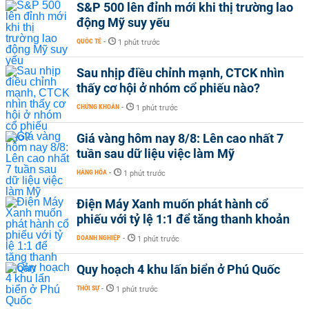
S&P 500 lên đỉnh mới khi thị trường lao
động Mỹ suy yếu
QUỐC TẾ
-
1 phút trước
Sau nhịp điều chỉnh mạnh, CTCK nhìn
thấy cơ hội ở nhóm cổ phiếu nào?
CHỨNG KHOÁN
-
1 phút trước
Giá vàng hôm nay 8/8: Lên cao nhất 7
tuần sau dữ liệu việc làm Mỹ
HÀNG HÓA
-
1 phút trước
Điện Máy Xanh muốn phát hành cổ
phiếu với tỷ lệ 1:1 để tăng thanh khoản
DOANH NGHIỆP
-
1 phút trước
Quy hoạch 4 khu lấn biển ở Phú Quốc
THỜI SỰ
-
1 phút trước