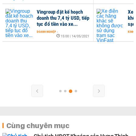
Vingroup đặt kế hoạch
Xe 
doanh thu 7,4 tỷ USD, tiếp
khô
tục đổ tiền vào xe...
sạc
DOANH NGHIỆP
-
KINH 
15:00 | 14/05/2021
Cùng chuyên mục