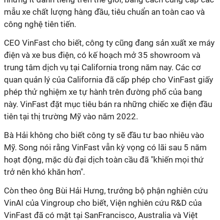
mẫu xe chất lượng hàng đầu, tiêu chuẩn an toàn cao và
công nghệ tiên tiến.
CEO VinFast cho biết, công ty cũng đang sản xuất xe máy
điện và xe bus điện, có kế hoạch mở 35 showroom và
trung tâm dịch vụ tại California trong năm nay. Các cơ
quan quản lý của California đã cấp phép cho VinFast giấy
phép thử nghiệm xe tự hành trên đường phố của bang
này. VinFast đặt mục tiêu bán ra những chiếc xe điện đầu
tiên tại thị trường Mỹ vào năm 2022.
Bà Hải không cho biết công ty sẽ đầu tư bao nhiêu vào
Mỹ. Song nói rằng VinFast vẫn kỳ vọng có lãi sau 5 năm
hoạt động, mặc dù đại dịch toàn cầu đã "khiến mọi thứ
trở nên khó khăn hơn".
Còn theo ông Bùi Hải Hưng, trưởng bộ phận nghiên cứu
VinAI của Vingroup cho biết, Viện nghiên cứu R&D của
VinFast đã có mặt tại SanFrancisco, Australia và Việt