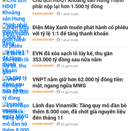
Chủ tịch HĐQT Khoáng sản Hưng Thịnh
phải nộp lại hơn 1.500 tỷ đồng
DOANH NGHIỆP
-
1 phút trước
Điện Máy Xanh muốn phát hành cổ phiếu
với tỷ lệ 1:1 để tăng thanh khoản
DOANH NGHIỆP
-
1 phút trước
EVN đã xóa sạch lỗ lũy kế, thu gần
353.000 tỷ đồng sau nửa năm
DOANH NGHIỆP
-
10 giờ trước
VNPT nắm giữ hơn 62.000 tỷ đồng tiền
mặt, ngang ngửa MWG
DOANH NGHIỆP
-
15 giờ trước
Lãnh đạo Vinamilk: Tăng quy mô đàn bò
thêm 8.000 con, đã chốt giá nguyên liệu
đến tháng 11
DOANH NGHIỆP
-
20 giờ trước