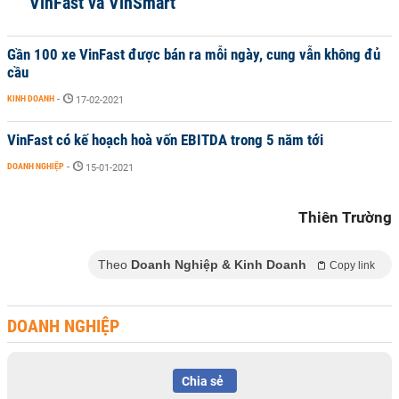
VinFast và VinSmart
Gần 100 xe VinFast được bán ra mỗi ngày, cung vẫn không đủ
cầu
KINH DOANH
-
17-02-2021
VinFast có kế hoạch hoà vốn EBITDA trong 5 năm tới
DOANH NGHIỆP
-
15-01-2021
Thiên Trường
Theo
Doanh Nghiệp & Kinh Doanh
Copy link
DOANH NGHIỆP
Chia sẻ