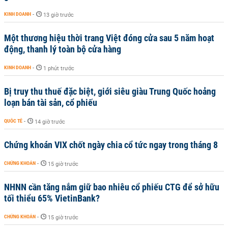
KINH DOANH
-
13 giờ trước
Một thương hiệu thời trang Việt đóng cửa sau 5 năm hoạt
động, thanh lý toàn bộ cửa hàng
KINH DOANH
-
1 phút trước
Bị truy thu thuế đặc biệt, giới siêu giàu Trung Quốc hoảng
loạn bán tài sản, cổ phiếu
QUỐC TẾ
-
14 giờ trước
Chứng khoán VIX chốt ngày chia cổ tức ngay trong tháng 8
CHỨNG KHOÁN
-
15 giờ trước
NHNN cần tăng nắm giữ bao nhiêu cổ phiếu CTG để sở hữu
tối thiểu 65% VietinBank?
CHỨNG KHOÁN
-
15 giờ trước