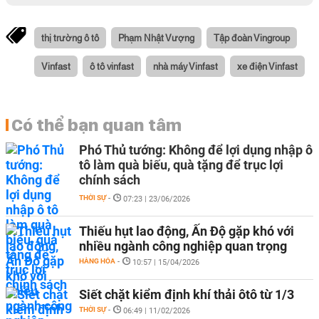
thị trường ô tô
Phạm Nhật Vượng
Tập đoàn Vingroup
Vinfast
ô tô vinfast
nhà máy Vinfast
xe điện Vinfast
Có thể bạn quan tâm
Phó Thủ tướng: Không để lợi dụng nhập ô
tô làm quà biếu, quà tặng để trục lợi
chính sách
THỜI SỰ
-
07:23 | 23/06/2026
Thiếu hụt lao động, Ấn Độ gặp khó với
nhiều ngành công nghiệp quan trọng
HÀNG HÓA
-
10:57 | 15/04/2026
Siết chặt kiểm định khí thải ôtô từ 1/3
THỜI SỰ
-
06:49 | 11/02/2026