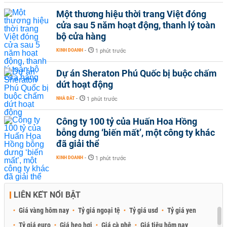
Một thương hiệu thời trang Việt đóng
cửa sau 5 năm hoạt động, thanh lý toàn
bộ cửa hàng
KINH DOANH
-
1 phút trước
Dự án Sheraton Phú Quốc bị buộc chấm
dứt hoạt động
NHÀ ĐẤT
-
1 phút trước
Công ty 100 tỷ của Huấn Hoa Hồng
bỗng dưng ‘biến mất’, một công ty khác
đã giải thể
KINH DOANH
-
1 phút trước
LIÊN KẾT NỔI BẬT
Giá vàng hôm nay
Tỷ giá ngoại tệ
Tỷ giá usd
Tỷ giá yen
Tỷ giá euro
Giá heo hơi
Giá cà phê
Giá tiêu hôm nay