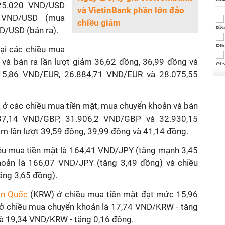
25.020 VND/USD
và VietinBank phần lớn đảo
0 VND/USD (mua
chiều giảm
D/USD (bán ra).
ại các chiều mua
 và bán ra lần lượt giảm 36,62 đồng, 36,99 đồng và
15,86 VND/EUR, 26.884,71 VND/EUR và 28.075,55
iá ở các chiều mua tiền mặt, mua chuyển khoản và bán
87,14 VND/GBP, 31.906,2 VND/GBP và 32.930,15
 lần lượt 39,59 đồng, 39,99 đồng và 41,14 đồng.
ều mua tiền mặt là 164,41 VND/JPY (tăng mạnh 3,45
hoản là 166,07 VND/JPY (tăng 3,49 đồng) và chiều
ăng 3,65 đồng).
àn Quốc
(KRW) ở chiều mua tiền mặt đạt mức 15,96
ở chiều mua chuyển khoản là 17,74 VND/KRW - tăng
 là 19,34 VND/KRW - tăng 0,16 đồng.