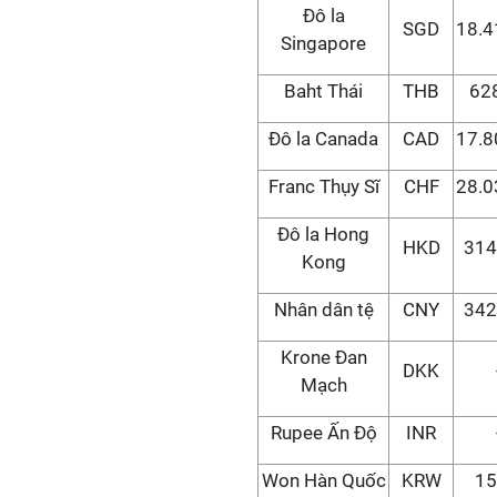
Đô la
SGD
18.4
Singapore
Baht Thái
THB
62
Đô la Canada
CAD
17.8
Franc Thụy Sĩ
CHF
28.0
Đô la Hong
HKD
314
Kong
Nhân dân tệ
CNY
342
Krone Đan
DKK
Mạch
Rupee Ấn Độ
INR
Won Hàn Quốc
KRW
15