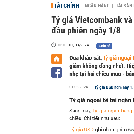
TÀI CHÍNH
NGÂN HÀNG
TÀI SẢN
Tỷ giá Vietcombank và 
đầu phiên ngày 1/8
10:10 | 01/08/2024
Chia sẻ
Qua khảo sát,
tỷ giá ngoại 
giảm không đồng nhất. Hiện
nhẹ tại hai chiều mua - bán
Tỷ giá USD hôm nay 1
01-08-2024
Tỷ giá ngoại tệ tại ngâ
Sáng nay,
tỷ giá ngân hàng
chiều. Chi tiết như sau:
Tỷ giá USD
ghi nhận giảm 65