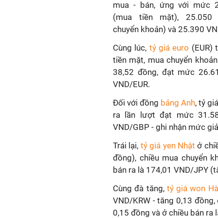
mua - bán, ứng với mức 
(mua tiền mặt), 25.05
chuyển khoản) và 25.390 VN
Cùng lúc,
tỷ giá euro
(EUR) t
tiền mặt, mua chuyển khoản
38,52 đồng, đạt mức 26.6
VND/EUR.
Đối với đồng
bảng Anh
, tỷ g
ra lần lượt đạt mức 31.5
VND/GBP - ghi nhận mức giảm
Trái lại,
tỷ giá yen Nhật
ở chi
đồng), chiều mua chuyển k
bán ra là 174,01 VND/JPY (t
Cùng đà tăng,
tỷ giá won H
VND/KRW - tăng 0,13 đồng, 
0,15 đồng và ở chiều bán ra