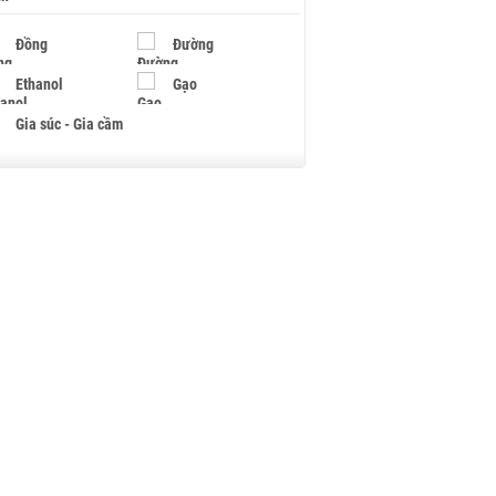
Đồng
Đường
Ethanol
Gạo
Gia súc - Gia cầm
Giấy
Gỗ
Hạt điều
Hồ tiêu - Hạt tiêu
Khí đốt
Kim loại khác
Mắc ca
Muối
Ngũ cốc
Nhựa - Hạt nhựa
Palladium
Phân bón