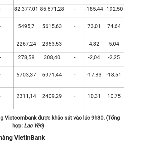
-
82.377,01
85.671,28
-
-185,44
-192,50
-
5495,7
5615,63
-
73,01
74,64
-
2267,24
2363,53
-
4,82
5,04
-
278,58
308,40
-
-2,04
-2,25
-
6703,37
6971,44
-
-17,83
-18,51
-
2311,14
2409,29
-
10,31
10,75
àng Vietcombank được khảo sát vào lúc 9h30. (Tổng
hợp:
Lạc Yên
)
 hàng VietinBank