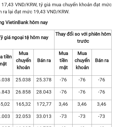
c 17,43 VND/KRW, tỷ giá mua chuyển khoản đạt mức
n ra lại đạt mức 19,43 VND/KRW.
àng VietinBank hôm nay
Thay đổi so với phiên hôm
Tỷ giá ngoại tệ hôm nay
trước
Mua
Mua
Mua
a tiền
chuyển
Bán ra
tiền
chuyển
Bán ra
mặt
khoản
mặt
khoản
.038
25.038
25.378
-76
-76
-76
.843
26.858
28.043
-76
-76
-76
5,02
165,32
172,77
3,46
3,46
3,46
.003
32.053
33.013
-73
-73
-73