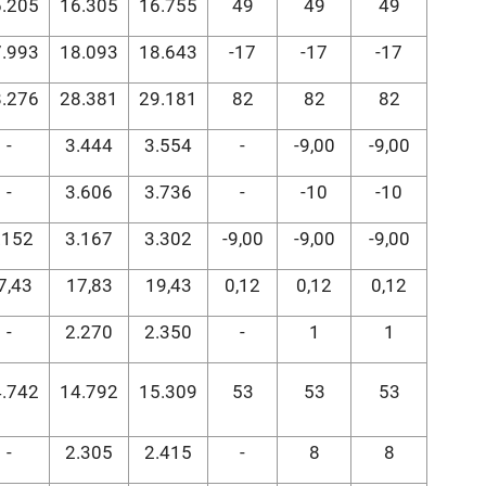
.205
16.305
16.755
49
49
49
.993
18.093
18.643
-17
-17
-17
.276
28.381
29.181
82
82
82
-
3.444
3.554
-
-9,00
-9,00
-
3.606
3.736
-
-10
-10
.152
3.167
3.302
-9,00
-9,00
-9,00
7,43
17,83
19,43
0,12
0,12
0,12
-
2.270
2.350
-
1
1
.742
14.792
15.309
53
53
53
-
2.305
2.415
-
8
8