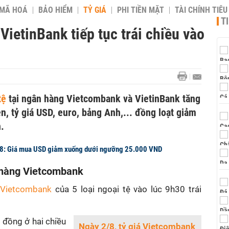
 MÃ HOÁ
BẢO HIỂM
TỶ GIÁ
PHI TIỀN MẶT
TÀI CHÍNH TIÊ
T
VietinBank tiếp tục trái chiều vào
tệ
tại ngân hàng Vietcombank và VietinBank tăng
, tỷ giá USD, euro, bảng Anh,... đồng loạt giảm
.
/8: Giá mua USD giảm xuống dưới ngưỡng 25.000 VND
n hàng Vietcombank
 Vietcombank
của 5 loại ngoại tệ vào lúc 9h30 trái
 đồng ở hai chiều
Ngày 2/8, tỷ giá Vietcombank