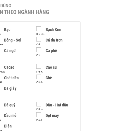
U DÙNG
IN THEO NGÀNH HÀNG
Bạc
Bạch Kim
Bông - Sợi
Cá da trơn
Cá ngừ
Cà phê
Cacao
Cao su
Chất dẻo
Chè
Da giày
Đá quý
Dầu - Hạt dầu
Dầu mỏ
Dệt may
Điện