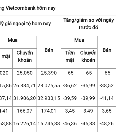
hàng Vietcombank hôm nay
Tăng/giảm so với ngày
Tỷ giá ngoại tệ hôm nay
trước đó
Mua
Mua
Bán
Bán
Chuyển
Tiền
Chuyển
n mặt
khoản
mặt
khoản
.020
25.050
25.390
-65
-65
-65
15,86
26.884,71
28.075,55
-36,62
-36,99
-38,52
87,14
31.906,20
32.930,15
-39,59
-39,99
-41,14
4,41
166,07
174,01
3,45
3,49
3,65
63,88
16.226,14
16.746,88
-46,36
-46,83
-48,26