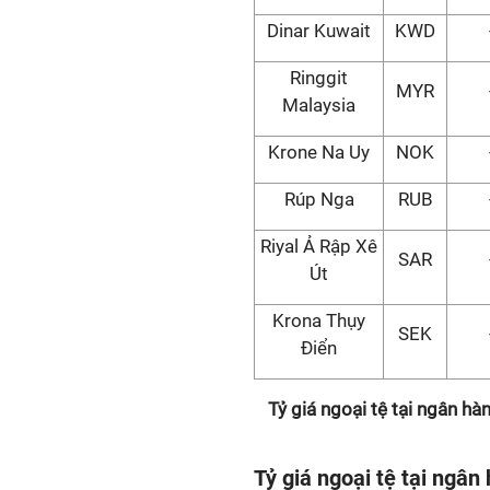
Dinar Kuwait
KWD
Ringgit
MYR
Malaysia
Krone Na Uy
NOK
Rúp Nga
RUB
Riyal Ả Rập Xê
SAR
Út
Krona Thụy
SEK
Điển
Tỷ giá ngoại tệ tại ngân h
Tỷ giá ngoại tệ tại ngân