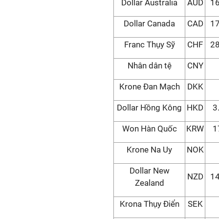
Dollar Australia
AUD
16
Dollar Canada
CAD
17
Franc Thụy Sỹ
CHF
28
Nhân dân tệ
CNY
Krone Đan Mạch
DKK
Dollar Hồng Kông
HKD
3
Won Hàn Quốc
KRW
1
Krone Na Uy
NOK
Dollar New
NZD
14
Zealand
Krona Thụy Điển
SEK