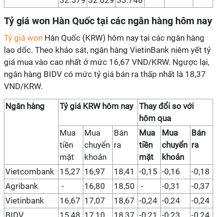
32.579
32.629
33.748
Tỷ giá won Hàn Quốc tại các ngân hàng hôm nay
Tỷ giá won
Hàn Quốc (KRW) hôm nay tại các ngân hàng
lao dốc. Theo khảo sát, ngân hàng VietinBank niêm yết tỷ
giá mua vào cao nhất ở mức 16,67 VND/KRW. Ngược lại,
ngân hàng BIDV có mức tỷ giá bán ra thấp nhất là 18,37
VND/KRW.
Ngân hàng
Tỷ giá KRW hôm nay
Thay đổi so với
hôm qua
Mua
Mua
Bán
Mua
Mua
Bán
tiền
chuyển
ra
tiền
chuyển
ra
mặt
khoản
mặt
khoản
Vietcombank
15,27
16,97
18,41
-0,15
-0,16
-0,18
Agribank
-
16,80
18,50
-
-0,31
-0,37
Vietinbank
16,67
17,07
18,67
-0,24
-0,24
-0,24
BIDV
15,48
17,10
18,37
-0,21
-0,23
-0,24