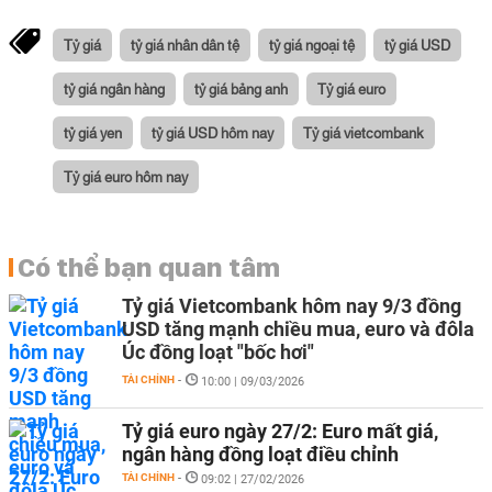
Tỷ giá
tỷ giá nhân dân tệ
tỷ giá ngoại tệ
tỷ giá USD
tỷ giá ngân hàng
tỷ giá bảng anh
Tỷ giá euro
tỷ giá yen
tỷ giá USD hôm nay
Tỷ giá vietcombank
Tỷ giá euro hôm nay
Có thể bạn quan tâm
Tỷ giá Vietcombank hôm nay 9/3 đồng
USD tăng mạnh chiều mua, euro và đôla
Úc đồng loạt "bốc hơi"
TÀI CHÍNH
-
10:00 | 09/03/2026
Tỷ giá euro ngày 27/2: Euro mất giá,
ngân hàng đồng loạt điều chỉnh
TÀI CHÍNH
-
09:02 | 27/02/2026