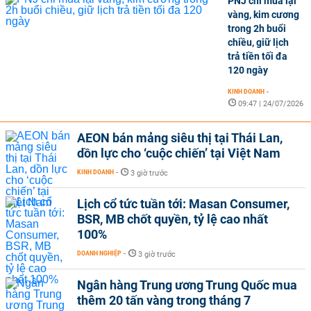
PNJ chỉ mua lại
vàng, kim cương
trong 2h buổi
chiều, giữ lịch
trả tiền tối đa
120 ngày
KINH DOANH
-
09:47 | 24/07/2026
AEON bán mảng siêu thị tại Thái Lan,
dồn lực cho ‘cuộc chiến’ tại Việt Nam
KINH DOANH
-
3 giờ trước
Lịch cổ tức tuần tới: Masan Consumer,
BSR, MB chốt quyền, tỷ lệ cao nhất
100%
DOANH NGHIỆP
-
3 giờ trước
Ngân hàng Trung ương Trung Quốc mua
thêm 20 tấn vàng trong tháng 7