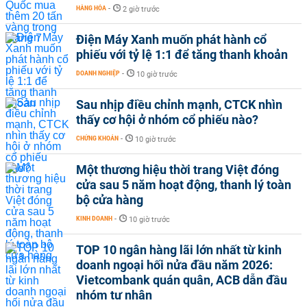
HÀNG HÓA
-
2 giờ trước
Điện Máy Xanh muốn phát hành cổ
phiếu với tỷ lệ 1:1 để tăng thanh khoản
DOANH NGHIỆP
-
10 giờ trước
Sau nhịp điều chỉnh mạnh, CTCK nhìn
thấy cơ hội ở nhóm cổ phiếu nào?
CHỨNG KHOÁN
-
10 giờ trước
Một thương hiệu thời trang Việt đóng
cửa sau 5 năm hoạt động, thanh lý toàn
bộ cửa hàng
KINH DOANH
-
10 giờ trước
TOP 10 ngân hàng lãi lớn nhất từ kinh
doanh ngoại hối nửa đầu năm 2026:
Vietcombank quán quân, ACB dẫn đầu
nhóm tư nhân