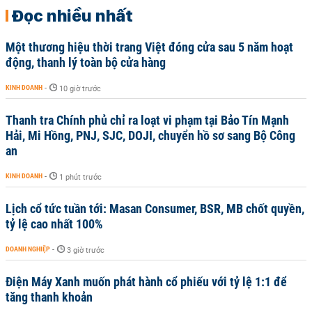
Đọc nhiều nhất
Một thương hiệu thời trang Việt đóng cửa sau 5 năm hoạt
động, thanh lý toàn bộ cửa hàng
KINH DOANH
-
10 giờ trước
Thanh tra Chính phủ chỉ ra loạt vi phạm tại Bảo Tín Mạnh
Hải, Mi Hồng, PNJ, SJC, DOJI, chuyển hồ sơ sang Bộ Công
an
KINH DOANH
-
1 phút trước
Lịch cổ tức tuần tới: Masan Consumer, BSR, MB chốt quyền,
tỷ lệ cao nhất 100%
DOANH NGHIỆP
-
3 giờ trước
Điện Máy Xanh muốn phát hành cổ phiếu với tỷ lệ 1:1 để
tăng thanh khoản