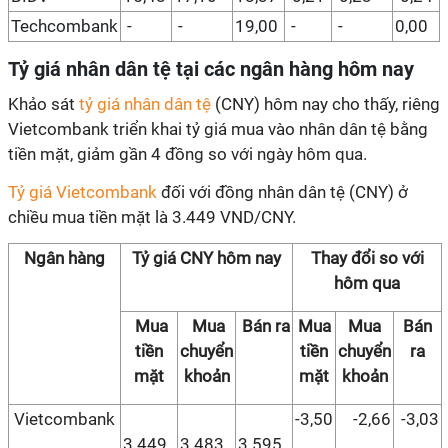
Techcombank
-
-
19,00
-
-
0,00
Tỷ giá nhân dân tệ tại các ngân hàng hôm nay
Khảo sát
tỷ giá nhân dân tệ
(CNY) hôm nay cho thấy, riêng
Vietcombank triển khai tỷ giá mua vào nhân dân tệ bằng
tiền mặt, giảm gần 4 đồng so với ngày hôm qua.
Tỷ giá Vietcombank
đối với đồng nhân dân tệ (CNY) ở
chiều mua tiền mặt là 3.449 VND/CNY.
Ngân hàng
Tỷ giá CNY hôm nay
Thay đổi so với
hôm qua
Mua
Mua
Bán ra
Mua
Mua
Bán
tiền
chuyển
tiền
chuyển
ra
mặt
khoản
mặt
khoản
Vietcombank
-3,50
-2,66
-3,03
3.449
3.483
3.595