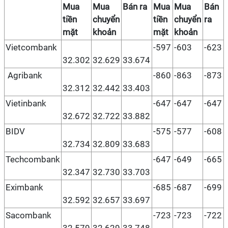
Mua
Mua
Bán ra
Mua
Mua
Bán
tiền
chuyển
tiền
chuyển
ra
mặt
khoản
mặt
khoản
Vietcombank
-597
-603
-623
32.302
32.629
33.674
Agribank
-860
-863
-873
32.312
32.442
33.403
Vietinbank
-647
-647
-647
32.672
32.722
33.882
BIDV
-575
-577
-608
32.734
32.809
33.683
Techcombank
-647
-649
-665
32.347
32.730
33.703
Eximbank
-685
-687
-699
32.592
32.657
33.697
Sacombank
-723
-723
-722