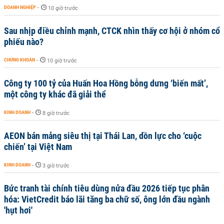
DOANH NGHIỆP
-
10 giờ trước
Sau nhịp điều chỉnh mạnh, CTCK nhìn thấy cơ hội ở nhóm cổ
phiếu nào?
CHỨNG KHOÁN
-
10 giờ trước
Công ty 100 tỷ của Huấn Hoa Hồng bỗng dưng ‘biến mất’,
một công ty khác đã giải thể
KINH DOANH
-
8 giờ trước
AEON bán mảng siêu thị tại Thái Lan, dồn lực cho ‘cuộc
chiến’ tại Việt Nam
KINH DOANH
-
3 giờ trước
Bức tranh tài chính tiêu dùng nửa đầu 2026 tiếp tục phân
hóa: VietCredit báo lãi tăng ba chữ số, ông lớn đầu ngành
'hụt hơi'