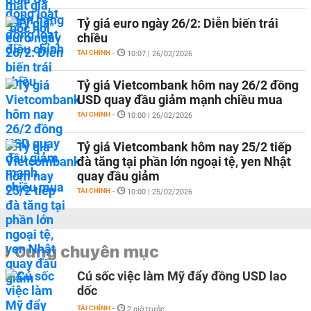
Tỷ giá euro ngày 26/2: Diễn biến trái
chiều
TÀI CHÍNH
-
10:07 | 26/02/2026
Tỷ giá Vietcombank hôm nay 26/2 đồng
USD quay đầu giảm mạnh chiều mua
TÀI CHÍNH
-
10:00 | 26/02/2026
Tỷ giá Vietcombank hôm nay 25/2 tiếp
đà tăng tại phần lớn ngoại tệ, yen Nhật
quay đầu giảm
TÀI CHÍNH
-
10:00 | 25/02/2026
Cùng chuyên mục
Cú sốc việc làm Mỹ đẩy đồng USD lao
dốc
TÀI CHÍNH
-
2 giờ trước