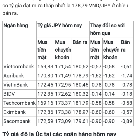
có tỷ giá đạt mức thấp nhất là 178,79 VND/JPY ở chiều
bán ra.
Ngân hàng
Tỷ giá JPY hôm nay
Thay đổi so với
hôm qua
Mua
Mua
Bán ra
Mua
Mua
Bán
tiền
chuyển
tiền
chuyển
ra
mặt
khoản
mặt
khoản
Vietcombank
169,83
171,54
180,62
-0,57
-0,58
-0,61
Agribank
170,80
171,49
178,79
-1,62
-1,62
-1,74
VietinBank
172,45
172,95
180,45
-0,78
-0,78
-0,78
BIDV
172,35
172,62
180,32
-0,14
-0,14
-0,18
Techcombank
169,16
173,37
181,79
-0,58
-0,58
-0,58
Eximbank
172,86
173,38
178,97
-0,60
-0,60
-0,57
Sacombank
172,59
173,09
179,61
-0,90
-0,90
-0,89
T
ỷ giá đô la Úc tại các ngân hàng hôm nay