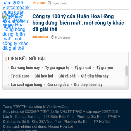
TÀI CHÍNH
-
3 giờ trước
Công ty 100 tỷ của Huấn Hoa Hồng
bỗng dưng ‘biến mất’, một công ty khác
đã giải thể
KINH DOANH
-
8 giờ trước
LIÊN KẾT NỔI BẬT
Giá vàng hôm nay
Tỷ giá ngoại tệ
Tỷ giá usd
Tỷ giá yen
Tỷ giá euro
Giá heo hơi
Giá cà phê
Giá tiêu hôm nay
Lãi suất ngân hàng
Giá xăng dầu
Giá thép hôm nay
Giá sầu riêng
Giá thịt heo
Giá gạo
Giá cao su
Best Retail Brokers
Diễn đàn đầu tư Việt Nam 2026
Trang TTĐTTH của công ty VietNewsCorp
Giấy phép số 3323/GP-TTĐT do Sở VH&TT TP.HCM cấp ngày 20/3/2026
Lầu 5 - Compa Building - 293 Điện Biên Phủ - Phường Gia Định - TP.HCM
Chi nhánh:
Số 5 - Khu 38A Trần Phú - Phường Ba Đình - TP. Hà Nội
Chịu trách nhiệm nội dung:
Hoàng Hữu Lợi