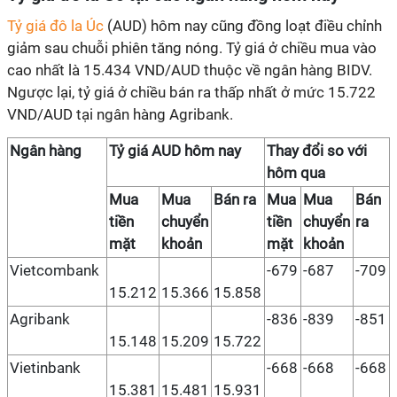
Tỷ giá đô la Úc
(AUD) hôm nay cũng đồng loạt điều chỉnh
giảm sau chuỗi phiên tăng nóng. Tỷ giá ở chiều mua vào
cao nhất là 15.434 VND/AUD thuộc về ngân hàng BIDV.
Ngược lại, tỷ giá ở chiều bán ra thấp nhất ở mức 15.722
VND/AUD tại ngân hàng Agribank.
Ngân hàng
Tỷ giá AUD hôm nay
Thay đổi so với
hôm qua
Mua
Mua
Bán ra
Mua
Mua
Bán
tiền
chuyển
tiền
chuyển
ra
mặt
khoản
mặt
khoản
Vietcombank
-679
-687
-709
15.212
15.366
15.858
Agribank
-836
-839
-851
15.148
15.209
15.722
Vietinbank
-668
-668
-668
15.381
15.481
15.931