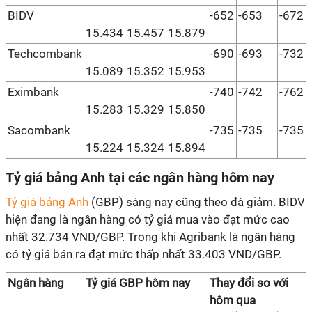
BIDV
-652
-653
-672
15.434
15.457
15.879
Techcombank
-690
-693
-732
15.089
15.352
15.953
Eximbank
-740
-742
-762
15.283
15.329
15.850
Sacombank
-735
-735
-735
15.224
15.324
15.894
T
ỷ giá bảng Anh tại các ngân hàng hôm nay
Tỷ giá bảng Anh
(GBP) sáng nay cũng theo đà giảm. BIDV
hiện đang là ngân hàng có tỷ giá mua vào đạt mức cao
nhất 32.734 VND/GBP. Trong khi Agribank là ngân hàng
có tỷ giá bán ra đạt mức thấp nhất 33.403 VND/GBP.
Ngân hàng
Tỷ giá GBP hôm nay
Thay đổi so với
hôm qua