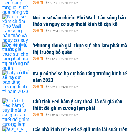
QUỐC TẾ
-
21:30 | 27/09/2022
Nỗi lo sợ xâm chiếm Phố Wall: Làn sóng bán
tháo và nguy cơ suy thoái kinh tế cận kề
QUỐC TẾ
-
07:51 | 27/09/2022
‘Phương thuốc giải thực sự’ cho lạm phát mà
thị trường bỏ quên
QUỐC TẾ
-
06:30 | 27/09/2022
Italy có thể sẽ hạ dự báo tăng trưởng kinh tế
năm 2023
QUỐC TẾ
-
22:00 | 24/09/2022
Chủ tịch Fed hàm ý suy thoái là cái giá cần
thiết để ghìm cương lạm phát
QUỐC TẾ
-
08:04 | 22/09/2022
Các nhà kinh tế: Fed sẽ giữ mức lãi suất trên