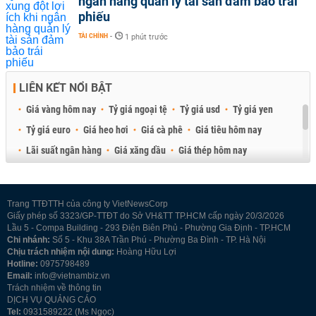
ngân hàng quản lý tài sản đảm bảo trái
phiếu
TÀI CHÍNH
-
1 phút trước
LIÊN KẾT NỔI BẬT
Giá vàng hôm nay
Tỷ giá ngoại tệ
Tỷ giá usd
Tỷ giá yen
Tỷ giá euro
Giá heo hơi
Giá cà phê
Giá tiêu hôm nay
Lãi suất ngân hàng
Giá xăng dầu
Giá thép hôm nay
Giá sầu riêng
Giá thịt heo
Giá gạo
Giá cao su
Best Retail Brokers
Diễn đàn đầu tư Việt Nam 2026
Trang TTĐTTH của công ty VietNewsCorp
Giấy phép số 3323/GP-TTĐT do Sở VH&TT TP.HCM cấp ngày 20/3/2026
Lầu 5 - Compa Building - 293 Điện Biên Phủ - Phường Gia Định - TP.HCM
Chi nhánh:
Số 5 - Khu 38A Trần Phú - Phường Ba Đình - TP. Hà Nội
Chịu trách nhiệm nội dung:
Hoàng Hữu Lợi
Hotline:
0975798489
Email:
info@vietnambiz.vn
Trách nhiệm về thông tin
DỊCH VỤ QUẢNG CÁO
Tel:
0931589222 (Ms Ngọc)