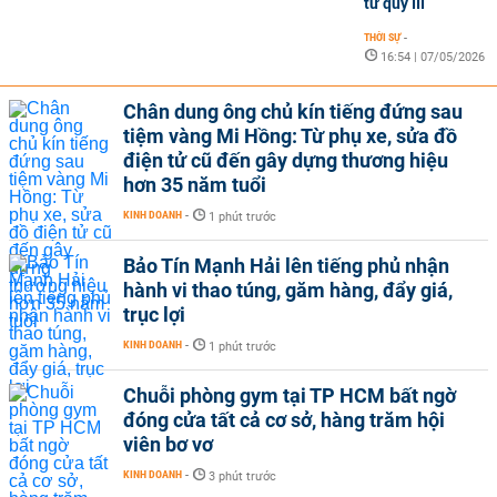
từ quý III
THỜI SỰ
-
16:54 | 07/05/2026
Chân dung ông chủ kín tiếng đứng sau
tiệm vàng Mi Hồng: Từ phụ xe, sửa đồ
điện tử cũ đến gây dựng thương hiệu
hơn 35 năm tuổi
KINH DOANH
-
1 phút trước
Bảo Tín Mạnh Hải lên tiếng phủ nhận
hành vi thao túng, găm hàng, đẩy giá,
trục lợi
KINH DOANH
-
1 phút trước
Chuỗi phòng gym tại TP HCM bất ngờ
đóng cửa tất cả cơ sở, hàng trăm hội
viên bơ vơ
KINH DOANH
-
3 phút trước