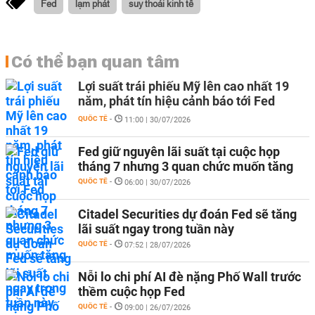
Fed
lạm phát
suy thoái kinh tế
Có thể bạn quan tâm
Lợi suất trái phiếu Mỹ lên cao nhất 19
năm, phát tín hiệu cảnh báo tới Fed
QUỐC TẾ
-
11:00 | 30/07/2026
Fed giữ nguyên lãi suất tại cuộc họp
tháng 7 nhưng 3 quan chức muốn tăng
QUỐC TẾ
-
06:00 | 30/07/2026
Citadel Securities dự đoán Fed sẽ tăng
lãi suất ngay trong tuần này
QUỐC TẾ
-
07:52 | 28/07/2026
Nỗi lo chi phí AI đè nặng Phố Wall trước
thềm cuộc họp Fed
QUỐC TẾ
-
09:00 | 26/07/2026