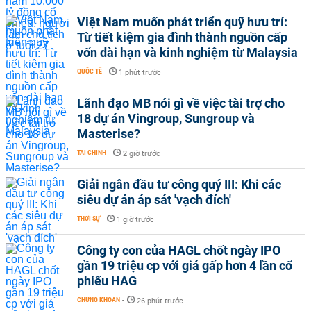
Việt Nam muốn phát triển quỹ hưu trí:
Từ tiết kiệm gia đình thành nguồn cấp
vốn dài hạn và kinh nghiệm từ Malaysia
QUỐC TẾ
-
1 phút trước
Lãnh đạo MB nói gì về việc tài trợ cho
18 dự án Vingroup, Sungroup và
Masterise?
TÀI CHÍNH
-
2 giờ trước
Giải ngân đầu tư công quý III: Khi các
siêu dự án áp sát 'vạch đích'
THỜI SỰ
-
1 giờ trước
Công ty con của HAGL chốt ngày IPO
gần 19 triệu cp với giá gấp hơn 4 lần cổ
phiếu HAG
CHỨNG KHOÁN
-
26 phút trước