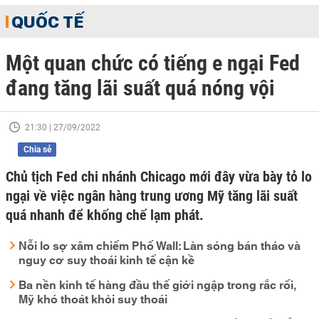
QUỐC TẾ
Một quan chức có tiếng e ngại Fed
đang tăng lãi suất quá nóng vội
21:30 | 27/09/2022
Chia sẻ
Chủ tịch Fed chi nhánh Chicago mới đây vừa bày tỏ lo
ngại về việc ngân hàng trung ương Mỹ tăng lãi suất
quá nhanh để khống chế lạm phát.
Nỗi lo sợ xâm chiếm Phố Wall: Làn sóng bán tháo và
nguy cơ suy thoái kinh tế cận kề
Ba nền kinh tế hàng đầu thế giới ngập trong rắc rối,
Mỹ khó thoát khỏi suy thoái