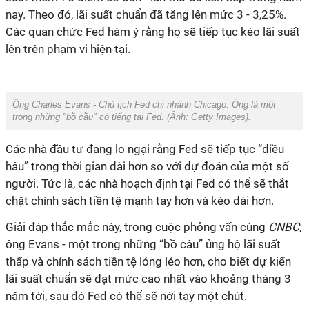
nay. Theo đó, lãi suất chuẩn đã tăng lên mức 3 - 3,25%.
Các quan chức Fed hàm ý rằng họ sẽ tiếp tục kéo lãi suất
lên trên phạm vi hiện tại.
Ông Charles Evans - Chủ tịch Fed chi nhánh Chicago. Ông là một
trong những "bồ cầu" có tiếng tại Fed. (Ảnh:
Getty Images
).
Các nhà đầu tư đang lo ngại rằng Fed sẽ tiếp tục “diều
hâu” trong thời gian dài hơn so với dự đoán của một số
người. Tức là, các nhà hoạch định tại Fed có thể sẽ thắt
chặt chính sách tiền tệ mạnh tay hơn và kéo dài hơn.
Giải đáp thắc mắc này, trong cuộc phỏng vấn cùng
CNBC
,
ông Evans - một trong những “bồ câu” ủng hộ lãi suất
thấp và chính sách tiền tệ lỏng lẻo hơn, cho biết dự kiến
lãi suất chuẩn sẽ đạt mức cao nhất vào khoảng tháng 3
năm tới, sau đó Fed có thể sẽ nới tay một chút.