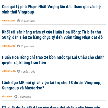
Con gái tỷ phú Phạm Nhật Vượng lần đầu tham gia vào hệ
sinh thái Vingroup
KINH DOANH
-
15 giờ trước
Khối tài sản hàng trăm tỷ của Huấn Hoa Hồng: Từ biệt thự
50 tỷ, dàn siêu xe hàng chục tỷ đến vườn tùng Nhật đắt đỏ
KINH DOANH
-
11 giờ trước
Huấn Hoa Hồng chỉ trao 24 bồn nước tại Lai Châu cho chính
quyền xã, không trao tiền
KINH DOANH
-
1 phút trước
Lãnh đạo MB nói gì về việc tài trợ cho 18 dự án Vingroup,
Sungroup và Masterise?
TÀI CHÍNH
-
2 giờ trước
Đề xuất dự án bất động sản đang thế chấp ngân hàng vẫn