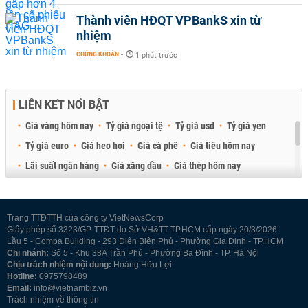
Thành viên HĐQT VPBankS xin từ
nhiệm
CHỨNG KHOÁN
-
1 phút trước
LIÊN KẾT NỔI BẬT
Giá vàng hôm nay
Tỷ giá ngoại tệ
Tỷ giá usd
Tỷ giá yen
Tỷ giá euro
Giá heo hơi
Giá cà phê
Giá tiêu hôm nay
Lãi suất ngân hàng
Giá xăng dầu
Giá thép hôm nay
Giá sầu riêng
Giá thịt heo
Giá gạo
Giá cao su
Best Retail Brokers
Diễn đàn đầu tư Việt Nam 2026
Trang TTĐTTH của công ty VietNewsCorp
Giấy phép số 3323/GP-TTĐT do Sở VH&TT TP.HCM cấp ngày 20/3/2026
Lầu 5 - Compa Building - 293 Điện Biên Phủ - Phường Gia Định - TP.HCM
Chi nhánh:
Số 5 - Khu 38A Trần Phú - Phường Ba Đình - TP. Hà Nội
Chịu trách nhiệm nội dung:
Hoàng Hữu Lợi
Hotline:
0975798489
Email:
info@vietnambiz.vn
Trách nhiệm về thông tin