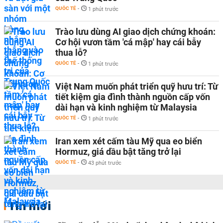
QUỐC TẾ
-
1 phút trước
Trào lưu dùng AI giao dịch chứng khoán:
Cơ hội vươn tầm 'cá mập' hay cái bẫy
thua lỗ?
QUỐC TẾ
-
1 phút trước
Việt Nam muốn phát triển quỹ hưu trí: Từ
tiết kiệm gia đình thành nguồn cấp vốn
dài hạn và kinh nghiệm từ Malaysia
QUỐC TẾ
-
1 phút trước
Iran xem xét cấm tàu Mỹ qua eo biển
Hormuz, giá dầu bật tăng trở lại
QUỐC TẾ
-
43 phút trước
Tin mới