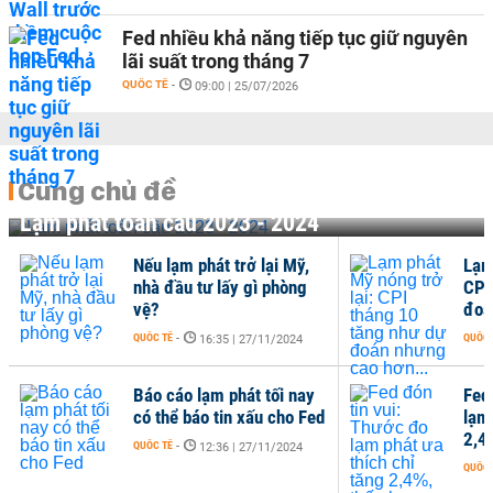
Fed nhiều khả năng tiếp tục giữ nguyên
lãi suất trong tháng 7
QUỐC TẾ
-
09:00 | 25/07/2026
Cùng chủ đề
Lạm phát toàn cầu 2023 - 2024
Nếu lạm phát trở lại Mỹ,
Lạm
nhà đầu tư lấy gì phòng
CPI
vệ?
đoá
QUỐC TẾ
-
QUỐC 
16:35 | 27/11/2024
Báo cáo lạm phát tối nay
Fed
có thể báo tin xấu cho Fed
lạm 
2,4%
QUỐC TẾ
-
12:36 | 27/11/2024
QUỐC 