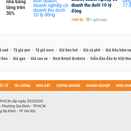
nhà băng
doanh thu dưới 10 tỷ
tăng trên
đồng
30%
THỜI SỰ
-
1 giờ trước
á usd
Tỷ giá yen
Tỷ giá euro
Giá heo hơi
Giá cà phê
Giá tiêu hôm n
t heo
Giá gạo
Giá cao su
Best Retail Brokers
Diễn đàn đầu tư Việt N
ỐC TẾ
TÀI CHÍNH
NHÀ ĐẤT
CHỨNG KHOÁN
DOANH NGHIỆP
KINH DO
P.HCM cấp ngày 20/3/2026
 - Phường Gia Định - TP.HCM
 Ba Đình - TP. Hà Nội