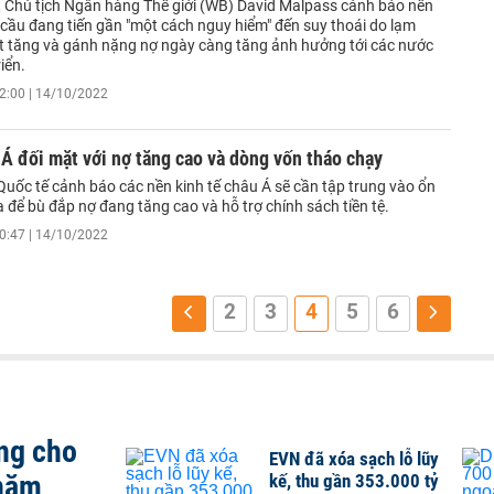
 Chủ tịch Ngân hàng Thế giới (WB) David Malpass cảnh báo nền
 cầu đang tiến gần "một cách nguy hiểm" đến suy thoái do lạm
uất tăng và gánh nặng nợ ngày càng tăng ảnh hưởng tới các nước
iển.
2:00 | 14/10/2022
Á đối mặt với nợ tăng cao và dòng vốn tháo chạy
Quốc tế cảnh báo các nền kinh tế châu Á sẽ cần tập trung vào ổn
a để bù đắp nợ đang tăng cao và hỗ trợ chính sách tiền tệ.
0:47 | 14/10/2022
2
3
4
5
6
ng cho
EVN đã xóa sạch lỗ lũy
 năm
kế, thu gần 353.000 tỷ