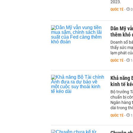
2023.
QUỐC TẾ
-
0
Dân Mỹ vẫn
thêm khó 
Doanh số bá
thấy sức mạ
lạm phát củ
QUỐC TẾ
-
1
Khả năng B
kinh tế ké
Bộ trưởng T
chuẩn bị cô
Ngân hàng t
dài trong thờ
QUỐC TẾ
-
1
Chuyện ch