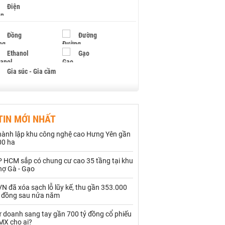
Điện
Đồng
Đường
Ethanol
Gạo
Gia súc - Gia cầm
Giấy
Gỗ
TIN MỚI NHẤT
Hạt điều
Hồ tiêu - Hạt tiêu
hành lập khu công nghệ cao Hưng Yên gần
Khí đốt
00 ha
P HCM sắp có chung cư cao 35 tầng tại khu
Kim loại khác
Mắc ca
hợ Gà - Gạo
Muối
Ngũ cốc
N đã xóa sạch lỗ lũy kế, thu gần 353.000
ỷ đồng sau nửa năm
Nhựa - Hạt nhựa
ự doanh sang tay gần 700 tỷ đồng cổ phiếu
MX cho ai?