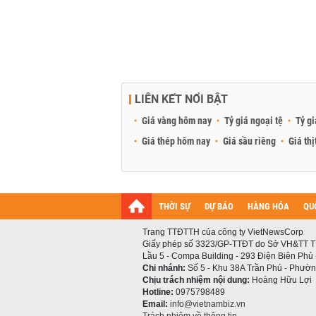
LIÊN KẾT NỔI BẬT
Giá vàng hôm nay
Tỷ giá ngoại tệ
Tỷ gi
Giá thép hôm nay
Giá sầu riêng
Giá thị
THỜI SỰ
DỰ BÁO
HÀNG HÓA
QU
Trang TTĐTTH của công ty VietNewsCorp
Giấy phép số 3323/GP-TTĐT do Sở VH&TT T
Lầu 5 - Compa Building - 293 Điện Biên Phủ
Chi nhánh:
Số 5 - Khu 38A Trần Phú - Phường
Chịu trách nhiệm nội dung:
Hoàng Hữu Lợi
Hotline:
0975798489
Email:
info@vietnambiz.vn