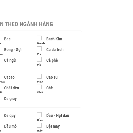
IN THEO NGÀNH HÀNG
Bạc
Bạch Kim
Bông - Sợi
Cá da trơn
Cá ngừ
Cà phê
Cacao
Cao su
Chất dẻo
Chè
Da giày
Đá quý
Dầu - Hạt dầu
Dầu mỏ
Dệt may