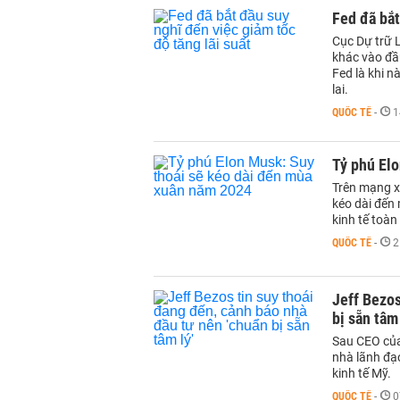
Fed đã bắt
Cục Dự trữ L
khác vào đầ
Fed là khi n
lai.
QUỐC TẾ
-
1
Tỷ phú El
Trên mạng xã
kéo dài đến
kinh tế toàn
QUỐC TẾ
-
2
Jeff Bezos
bị sẵn tâm 
Sau CEO của
nhà lãnh đạ
kinh tế Mỹ.
QUỐC TẾ
-
0