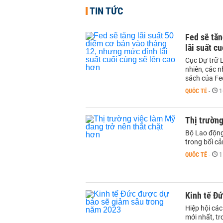
TIN TỨC
Fed sẽ tăn
lãi suất c
Cục Dự trữ L
nhiên, các n
sách của Fed
QUỐC TẾ
-
1
Thị trường
Bộ Lao động
trong bối cả
QUỐC TẾ
-
1
Kinh tế Đ
Hiệp hội cá
mới nhất, t