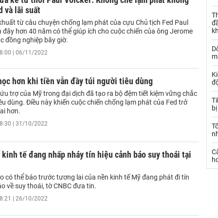
d và lãi suất
Th
huất từ câu chuyện chống lạm phát của cựu Chủ tịch Fed Paul
đ
k
h đây hơn 40 năm có thể giúp ích cho cuộc chiến của ông Jerome
ác đồng nghiệp bây giờ.
Dò
8:00 | 06/11/2022
m
Ki
ọc hơn khi tiền vẫn đầy túi người tiêu dùng
đ
u trợ của Mỹ trong đại dịch đã tạo ra bộ đệm tiết kiệm vững chắc
T
êu dùng. Điều này khiến cuộc chiến chống lạm phát của Fed trở
bị
ai hơn.
8:30 | 31/10/2022
T
n
C
 kinh tế đang nhấp nháy tín hiệu cảnh báo suy thoái tại
ho
 có thể báo trước tương lai của nền kinh tế Mỹ đang phát đi tín
o về suy thoái, tờ CNBC đưa tin.
8:21 | 26/10/2022