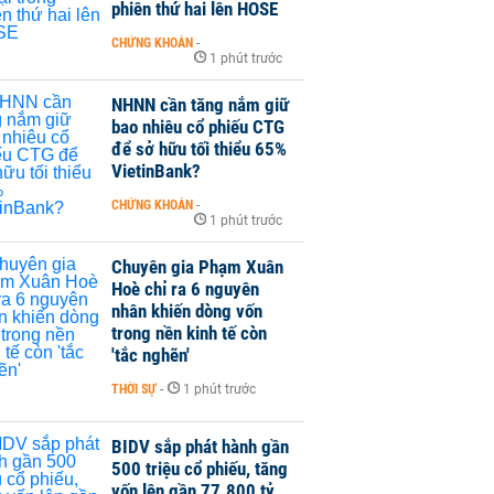
phiên thứ hai lên HOSE
CHỨNG KHOÁN
-
1 phút trước
NHNN cần tăng nắm giữ
bao nhiêu cổ phiếu CTG
để sở hữu tối thiểu 65%
VietinBank?
CHỨNG KHOÁN
-
1 phút trước
Chuyên gia Phạm Xuân
Hoè chỉ ra 6 nguyên
nhân khiến dòng vốn
trong nền kinh tế còn
'tắc nghẽn'
THỜI SỰ
-
1 phút trước
BIDV sắp phát hành gần
500 triệu cổ phiếu, tăng
vốn lên gần 77.800 tỷ