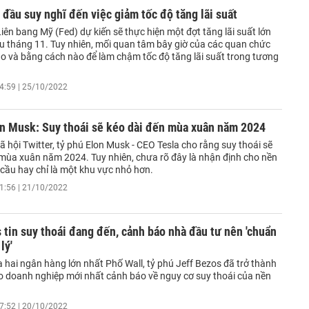
 đầu suy nghĩ đến việc giảm tốc độ tăng lãi suất
iên bang Mỹ (Fed) dự kiến sẽ thực hiện một đợt tăng lãi suất lớn
u tháng 11. Tuy nhiên, mối quan tâm bây giờ của các quan chức
ào và bằng cách nào để làm chậm tốc độ tăng lãi suất trong tương
4:59 | 25/10/2022
on Musk: Suy thoái sẽ kéo dài đến mùa xuân năm 2024
 hội Twitter, tỷ phú Elon Musk - CEO Tesla cho rằng suy thoái sẽ
 mùa xuân năm 2024. Tuy nhiên, chưa rõ đây là nhận định cho nền
 cầu hay chỉ là một khu vực nhỏ hơn.
1:56 | 21/10/2022
 tin suy thoái đang đến, cảnh báo nhà đầu tư nên 'chuẩn
lý'
 hai ngân hàng lớn nhất Phố Wall, tỷ phú Jeff Bezos đã trở thành
o doanh nghiệp mới nhất cảnh báo về nguy cơ suy thoái của nền
7:52 | 20/10/2022