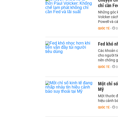
chỉ cần Fe
Những góc k
Volcker các
Powell và c
QUỐC TẾ
-
0
Fed khó nh
Các khoản cứ
cho người ti
nên chông g
QUỐC TẾ
-
0
Một chỉ số
Mỹ
Một thước đo
hiệu cảnh bá
QUỐC TẾ
-
0