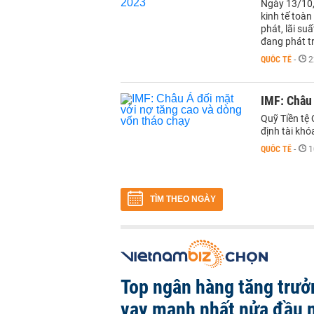
Ngày 13/10,
kinh tế toàn
phát, lãi s
đang phát tr
QUỐC TẾ
-
2
IMF: Châu 
Quỹ Tiền tệ 
định tài khó
QUỐC TẾ
-
1
TÌM THEO NGÀY
Top ngân hàng tăng trưở
vay mạnh nhất nửa đầu