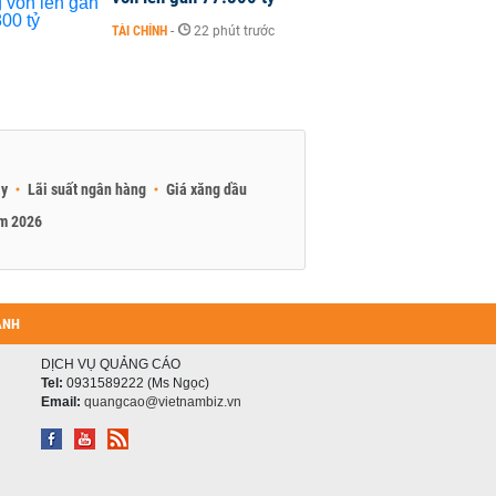
TÀI CHÍNH
-
22 phút trước
ay
Lãi suất ngân hàng
Giá xăng dầu
am 2026
ANH
DỊCH VỤ QUẢNG CÁO
Tel:
0931589222 (Ms Ngọc)
Email:
quangcao@vietnambiz.vn