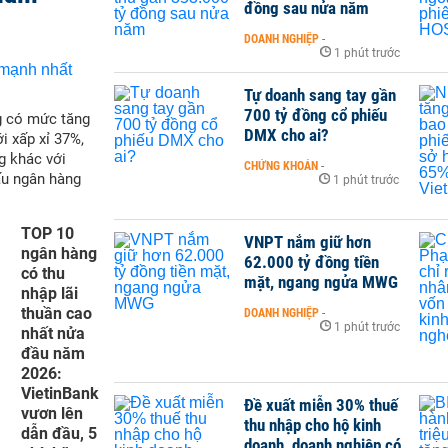
đồng sau nửa năm
DOANH NGHIỆP
-
1 phút trước
Tự doanh sang tay gần
700 tỷ đồng cổ phiếu
g có mức tăng
DMX cho ai?
i xấp xỉ 37%,
g khác với
CHỨNG KHOÁN
-
ấu ngân hàng
1 phút trước
TOP 10
VNPT nắm giữ hơn
ngân hàng
62.000 tỷ đồng tiền
có thu
mặt, ngang ngửa MWG
nhập lãi
thuần cao
DOANH NGHIỆP
-
1 phút trước
nhất nửa
đầu năm
2026:
VietinBank
Đề xuất miễn 30% thuế
vươn lên
thu nhập cho hộ kinh
dẫn đầu, 5
doanh, doanh nghiệp có