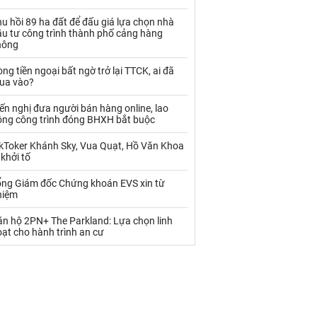
Palladium
Phân bón
u hồi 89 ha đất để đấu giá lựa chọn nhà
Rau - Củ -Quả
Sắt thép
ầu tư công trình thành phố cảng hàng
hông
Sữa
ng tiền ngoại bất ngờ trở lại TTCK, ai đã
ua vào?
Than
Thức ăn chăn nuôi
ến nghị đưa người bán hàng online, lao
ộng công trình đóng BHXH bắt buộc
Thủy hải sản khác
Tôm
ikToker Khánh Sky, Vua Quạt, Hồ Văn Khoa
Vàng
 khởi tố
ổng Giám đốc Chứng khoán EVS xin từ
VLXD khác
Xăng dầu
hiệm
Xi măng - Clynker
ăn hộ 2PN+ The Parkland: Lựa chọn linh
ạt cho hành trình an cư