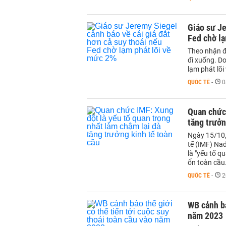
Giáo sư Je
Fed chờ lạ
Theo nhận đ
đi xuống. Do
lạm phát lõi
QUỐC TẾ
-
0
Quan chức 
tăng trưởn
Ngày 15/10, 
tế (IMF) Nad
là "yếu tố q
ổn toàn cầu
QUỐC TẾ
-
2
WB cảnh bá
năm 2023