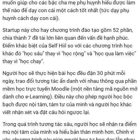
muốn giúp cho các bậc cha mẹ phụ huynh hiểu được làm
thế nào để dạy con cái một cách tốt nhất (tức dạy phụ
huynh cách dạy con cái).
Startup này cho hay chương trình đào tạo gồm 52 phần,
chia thành 7 đề tài lớn liên quan đến vấn đề hạnh phúc.
Điểm khác biệt của Self Hiil so với các chương trình học
khác đó "học sâu" thay vì "học rộng" và "học qua làm việc"
thay vì "học chay".
Người học sẽ thực hiện bài học đều đặn 30 phút mỗi
ngày, trao đổi tương tác ẩn danh với nhau thông qua phần
mềm học trực tuyến Moodle (một nền tảng mã nguồn mở
dành cho e-Learning). Điều này cho phép người học bộc
bạch được nội tâm, tâm tư của mình và người học khác
viết nhận xét và đặt câu hỏi ngược lại.
Trong quá trình tương tác sâu, người học sẽ nhận ra điểm
mù nội tâm của mình và hiểu bản thân mình hơn. Chính vì
vậy, chương trình này giúp người học tự học dạy lẫn nhau