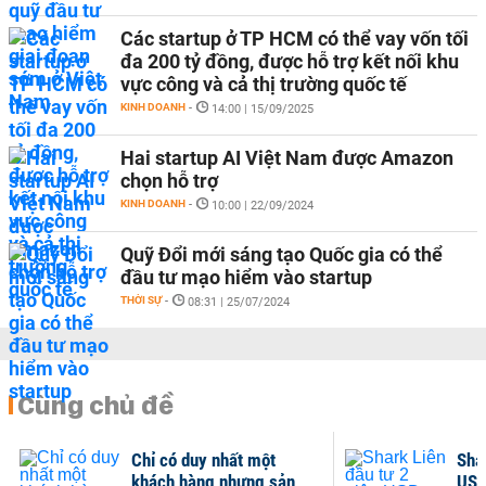
Các startup ở TP HCM có thể vay vốn tối
đa 200 tỷ đồng, được hỗ trợ kết nối khu
vực công và cả thị trường quốc tế
KINH DOANH
-
14:00 | 15/09/2025
Hai startup AI Việt Nam được Amazon
chọn hỗ trợ
KINH DOANH
-
10:00 | 22/09/2024
Quỹ Đổi mới sáng tạo Quốc gia có thể
đầu tư mạo hiểm vào startup
THỜI SỰ
-
08:31 | 25/07/2024
Cùng chủ đề
Chỉ có duy nhất một
Shar
khách hàng nhưng sản
USD