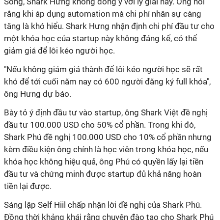
Song, Shark Hưng không đồng ý với lý giải này. Ông nói
rằng khi áp dụng automation mà chi phí nhân sự càng
tăng là khó hiểu. Shark Hưng nhận định chi phí đầu tư cho
một khóa học của startup này không đáng kể, có thể
giảm giá để lôi kéo người học.
"Nếu không giảm giá thành để lôi kéo người học sẽ rất
khó để tới cuối năm nay có 600 người đăng ký full khóa",
ông Hưng dự báo.
Bày tỏ ý định đầu tư vào startup, ông Shark Việt đề nghị
đầu tư 100.000 USD cho 50% cổ phần. Trong khi đó,
Shark Phú đề nghị 100.000 USD cho 10% cổ phần nhưng
kèm điều kiện ông chính là học viên trong khóa học, nếu
khóa học không hiệu quả, ông Phú có quyền lấy lại tiền
đầu tư và chứng minh được startup đủ khả năng hoàn
tiền lại được.
Sáng lập Self Hiil chấp nhận lời đề nghị của Shark Phú.
Đồng thời khảng khái rằng chuyện đào tạo cho Shark Phú