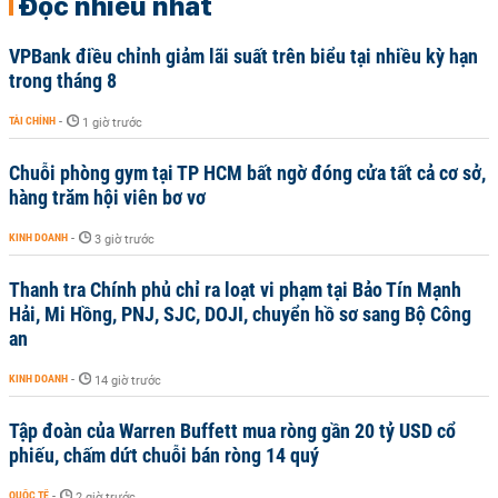
Đọc nhiều nhất
VPBank điều chỉnh giảm lãi suất trên biểu tại nhiều kỳ hạn
trong tháng 8
TÀI CHÍNH
-
1 giờ trước
Chuỗi phòng gym tại TP HCM bất ngờ đóng cửa tất cả cơ sở,
hàng trăm hội viên bơ vơ
KINH DOANH
-
3 giờ trước
Thanh tra Chính phủ chỉ ra loạt vi phạm tại Bảo Tín Mạnh
Hải, Mi Hồng, PNJ, SJC, DOJI, chuyển hồ sơ sang Bộ Công
an
KINH DOANH
-
14 giờ trước
Tập đoàn của Warren Buffett mua ròng gần 20 tỷ USD cổ
phiếu, chấm dứt chuỗi bán ròng 14 quý
QUỐC TẾ
-
2 giờ trước