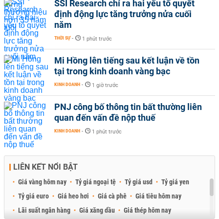
SSI Research chỉ ra hai yếu tố quyết
định động lực tăng trưởng nửa cuối
năm
THỜI SỰ
-
1 phút trước
Mi Hồng lên tiếng sau kết luận về tồn
tại trong kinh doanh vàng bạc
KINH DOANH
-
1 giờ trước
PNJ công bố thông tin bất thường liên
quan đến vấn đề nộp thuế
KINH DOANH
-
1 phút trước
LIÊN KẾT NỔI BẬT
Giá vàng hôm nay
Tỷ giá ngoại tệ
Tỷ giá usd
Tỷ giá yen
Tỷ giá euro
Giá heo hơi
Giá cà phê
Giá tiêu hôm nay
Lãi suất ngân hàng
Giá xăng dầu
Giá thép hôm nay