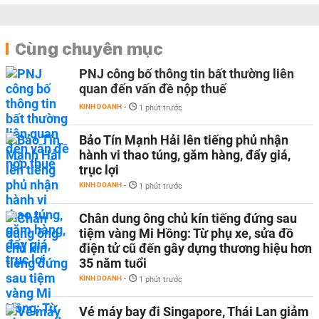
Cùng chuyên mục
PNJ công bố thông tin bất thường liên
quan đến vấn đề nộp thuế
KINH DOANH
-
1 phút trước
Bảo Tín Mạnh Hải lên tiếng phủ nhận
hành vi thao túng, găm hàng, đẩy giá,
trục lợi
KINH DOANH
-
1 phút trước
Chân dung ông chủ kín tiếng đứng sau
tiệm vàng Mi Hồng: Từ phụ xe, sửa đồ
điện tử cũ đến gây dựng thương hiệu hơn
35 năm tuổi
KINH DOANH
-
1 phút trước
Vé máy bay đi Singapore, Thái Lan giảm