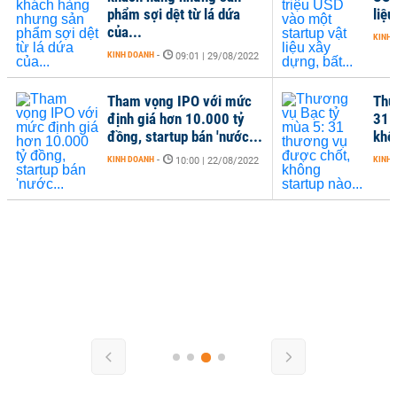
phẩm sợi dệt từ lá dứa
liệu
của...
KINH 
KINH DOANH
-
09:01 | 29/08/2022
Tham vọng IPO với mức
Thư
định giá hơn 10.000 tỷ
31 
đồng, startup bán 'nước...
khô
KINH DOANH
-
KINH 
10:00 | 22/08/2022