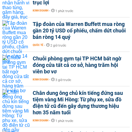
trục lợi
KINH DOANH
-
1 phút trước
Tập đoàn của Warren Buffett mua ròng
gần 20 tỷ USD cổ phiếu, chấm dứt chuỗi
bán ròng 14 quý
QUỐC TẾ
-
2 giờ trước
Chuỗi phòng gym tại TP HCM bất ngờ
đóng cửa tất cả cơ sở, hàng trăm hội
viên bơ vơ
KINH DOANH
-
3 giờ trước
Chân dung ông chủ kín tiếng đứng sau
tiệm vàng Mi Hồng: Từ phụ xe, sửa đồ
điện tử cũ đến gây dựng thương hiệu
hơn 35 năm tuổi
KINH DOANH
-
1 phút trước