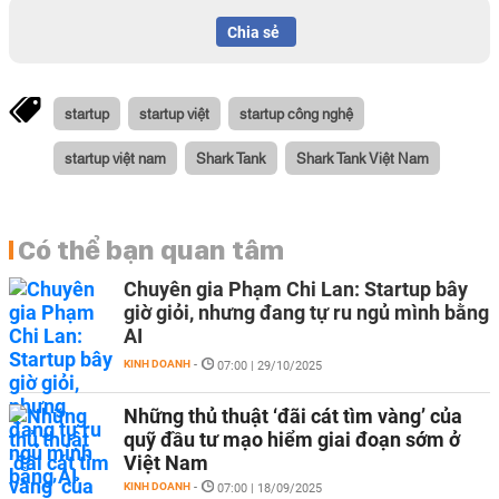
Chia sẻ
startup
startup việt
startup công nghệ
startup việt nam
Shark Tank
Shark Tank Việt Nam
Có thể bạn quan tâm
Chuyên gia Phạm Chi Lan: Startup bây
giờ giỏi, nhưng đang tự ru ngủ mình bằng
AI
KINH DOANH
-
07:00 | 29/10/2025
Những thủ thuật ‘đãi cát tìm vàng’ của
quỹ đầu tư mạo hiểm giai đoạn sớm ở
Việt Nam
KINH DOANH
-
07:00 | 18/09/2025