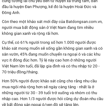
cung tương lai chủ yếu đến từ huyện xa trung tâm, dẫn
đầu là huyện Đan Phượng, kế đó là huyện Hoài Đức và
Đông Anh.
Còn theo một khảo sát mới đây của Batdongsan.com.vn,
người mua bất động sản ở Việt Nam đang tìm nhiều
không gian xanh và rộng rãi hơn.
Cụ thể, có 61% người trong số hơn 1.000 người được
khảo sát mong muốn sẽ sống gần không gian xanh và có
sân vườn, 45% đang muốn chuyển ra ngoại ô và các khu
vực ít đông đúc hơn. Tỷ lệ này cao hơn ở những người
Việt Nam lớn tuổi, đã lập gia đình và có thu nhập từ 20 -
70 triệu đồng/tháng.
Hơn 50% người được khảo sát cũng cho rằng nhu cầu
mua ngôi nhà rộng hơn sẽ ngày càng tăng - nhất là ở
những người từ 30 - 39 tuổi trở xuống và nhóm có thu
nhập cao. Hơn 1/3 người được hỏi cũng dự đoán nhu cầu
về bất động sản ngoại ô/ven đô sẽ tăng lên.