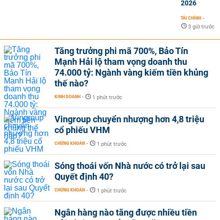
2026
TÀI CHÍNH
-
3 giờ trước
Tăng trưởng phi mã 700%, Bảo Tín
Mạnh Hải lộ tham vọng doanh thu
74.000 tỷ: Ngành vàng kiếm tiền khủng
thế nào?
KINH DOANH
-
1 phút trước
Vingroup chuyển nhượng hơn 4,8 triệu
cổ phiếu VHM
CHỨNG KHOÁN
-
1 phút trước
Sóng thoái vốn Nhà nước có trở lại sau
Quyết định 40?
CHỨNG KHOÁN
-
1 phút trước
Ngân hàng nào tăng được nhiều tiền