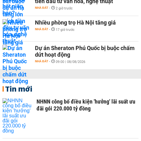
tiền đầu tư văn hóa, nghệ thuật
NHÀ ĐẤT
-
2 giờ trước
Nhiều phòng trọ Hà Nội tăng giá
NHÀ ĐẤT
-
17 giờ trước
Dự án Sheraton Phú Quốc bị buộc chấm
dứt hoạt động
NHÀ ĐẤT
-
09:00 | 08/08/2026
Tin mới
NHNN công bố điều kiện 'hưởng' lãi suất ưu
đãi gói 220.000 tỷ đồng