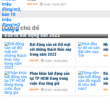
NHÀ ĐẤT
-
16:56 | 16/01/2017
Cùng chủ đề
Đầu tư bất động sản 2022
Bất động sản sẽ đối mặt
Nhà
với những thách thức này
nền
trong năm 2022
NHÀ Đ
NHÀ ĐẤT
-
15:00 | 15/03/2022
Phân khúc bất động sản
Dòn
tại TP HCM đang trong
sản
cuộc đua tăng giá
nào
NHÀ ĐẤT
-
NHÀ Đ
07:00 | 14/03/2022