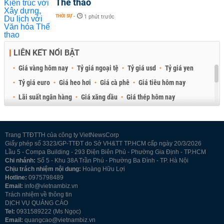
Thể thao
THỜI SỰ
-
1 phút trước
LIÊN KẾT NỔI BẬT
Giá vàng hôm nay
Tỷ giá ngoại tệ
Tỷ giá usd
Tỷ giá yen
Tỷ giá euro
Giá heo hơi
Giá cà phê
Giá tiêu hôm nay
Lãi suất ngân hàng
Giá xăng dầu
Giá thép hôm nay
Giá sầu riêng
Giá thịt heo
Giá gạo
Giá cao su
Best Retail Brokers
Diễn đàn đầu tư Việt Nam 2026
Trang TTĐTTH của công ty VietNewsCorp
Giấy phép số 3323/GP-TTĐT do Sở VH&TT TP.HCM cấp ngày 20/3/2026
Lầu 5 - Compa Building - 293 Điện Biên Phủ - Phường Gia Định - TP.HCM
Chi nhánh:
Số 5 - Khu 38A Trần Phú - Phường Ba Đình - TP. Hà Nội
Chịu trách nhiệm nội dung:
Hoàng Hữu Lợi
Hotline:
0975798489
Email:
info@vietnambiz.vn
Trách nhiệm về thông tin
DỊCH VỤ QUẢNG CÁO
Tel:
0931589222 (Ms Ngọc)
Email:
quangcao@vietnambiz.vn