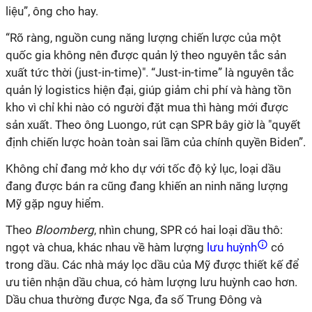
liệu”, ông cho hay.
“Rõ ràng, nguồn cung năng lượng chiến lược của một
quốc gia không nên được quản lý theo nguyên tắc sản
xuất tức thời (just-in-time)". “Just-in-time” là nguyên tắc
quản lý logistics hiện đại, giúp giảm chi phí và hàng tồn
kho vì chỉ khi nào có người đặt mua thì hàng mới được
sản xuất. Theo ông Luongo, rút cạn SPR bây giờ là "quyết
định chiến lược hoàn toàn sai lầm của chính quyền Biden”.
Không chỉ đang mở kho dự với tốc độ kỷ lục, loại dầu
đang được bán ra cũng đang khiến an ninh năng lượng
Mỹ gặp nguy hiểm.
Theo
Bloomberg
, nhìn chung, SPR có hai loại dầu thô:
ngọt và chua, khác nhau về hàm lượng
lưu huỳnh
có
trong dầu. Các nhà máy lọc dầu của Mỹ được thiết kế để
ưu tiên nhận dầu chua, có hàm lượng lưu huỳnh cao hơn.
Dầu chua thường được Nga, đa số Trung Đông và