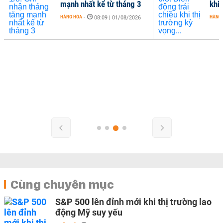
mạnh nhất kể từ tháng 3
khi 
HÀNG HÓA
-
HÀNG
08:09 | 01/08/2026
Cùng chuyên mục
S&P 500 lên đỉnh mới khi thị trường lao
động Mỹ suy yếu