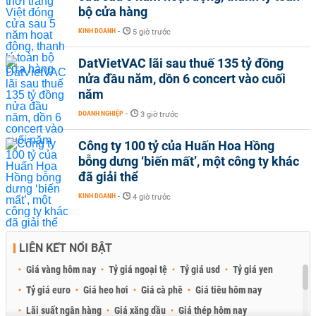
bộ cửa hàng
KINH DOANH
-
5 giờ trước
DatVietVAC lãi sau thuế 135 tỷ đồng
nửa đầu năm, dồn 6 concert vào cuối
năm
DOANH NGHIỆP
-
3 giờ trước
Công ty 100 tỷ của Huấn Hoa Hồng
bỗng dưng ‘biến mất’, một công ty khác
đã giải thể
KINH DOANH
-
4 giờ trước
LIÊN KẾT NỔI BẬT
Giá vàng hôm nay
Tỷ giá ngoại tệ
Tỷ giá usd
Tỷ giá yen
Tỷ giá euro
Giá heo hơi
Giá cà phê
Giá tiêu hôm nay
Lãi suất ngân hàng
Giá xăng dầu
Giá thép hôm nay