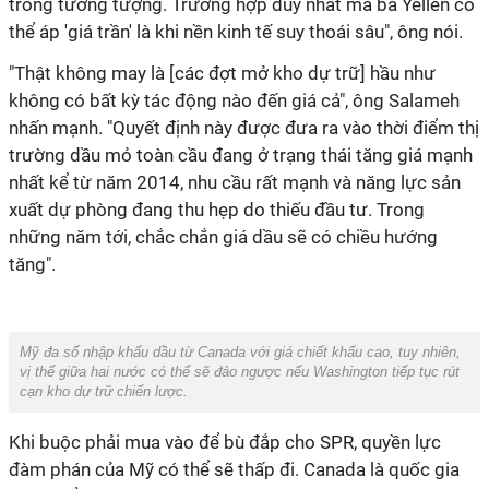
trong tưởng tượng. Trường hợp duy nhất mà bà Yellen có
thể áp 'giá trần' là khi nền kinh tế suy thoái sâu", ông nói.
"Thật không may là [các đợt mở kho dự trữ] hầu như
không có bất kỳ tác động nào đến giá cả", ông Salameh
nhấn mạnh. "Quyết định này được đưa ra vào thời điểm thị
trường dầu mỏ toàn cầu đang ở trạng thái tăng giá mạnh
nhất kể từ năm 2014, nhu cầu rất mạnh và năng lực sản
xuất dự phòng đang thu hẹp do thiếu đầu tư. Trong
những năm tới, chắc chắn giá dầu sẽ có chiều hướng
tăng".
Mỹ đa số nhập khẩu dầu từ Canada với giá chiết khấu cao, tuy nhiên,
vị thế giữa hai nước có thể sẽ đảo ngược nếu Washington tiếp tục rút
cạn kho dự trữ chiến lược.
Khi buộc phải mua vào để bù đắp cho SPR, quyền lực
đàm phán của Mỹ có thể sẽ thấp đi. Canada là quốc gia