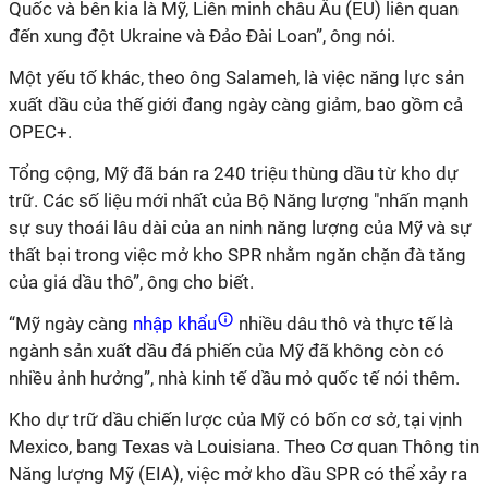
Quốc và bên kia là Mỹ, Liên minh châu Âu (EU) liên quan
đến xung đột Ukraine và Đảo Đài Loan”, ông nói.
Một yếu tố khác, theo ông Salameh, là việc năng lực sản
xuất dầu của thế giới đang ngày càng giảm, bao gồm cả
OPEC+.
Tổng cộng, Mỹ đã bán ra 240 triệu thùng dầu từ kho dự
trữ. Các số liệu mới nhất của Bộ Năng lượng "nhấn mạnh
sự suy thoái lâu dài của an ninh năng lượng của Mỹ và sự
thất bại trong việc mở kho SPR nhằm ngăn chặn đà tăng
của giá dầu thô”, ông cho biết.
“Mỹ ngày càng
nhập khẩu
nhiều dâu thô và thực tế là
ngành sản xuất dầu đá phiến của Mỹ đã không còn có
nhiều ảnh hưởng”, nhà kinh tế dầu mỏ quốc tế nói thêm.
Kho dự trữ dầu chiến lược của Mỹ có bốn cơ sở, tại vịnh
Mexico, bang Texas và Louisiana. Theo Cơ quan Thông tin
Năng lượng Mỹ (EIA), việc mở kho dầu SPR có thể xảy ra