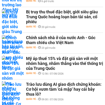
QUỐC TẾ
-
6 giờ trước
Bị truy thu thuế đặc biệt, giới siêu giàu
Trung Quốc hoảng loạn bán tài sản, cổ
phiếu
QUỐC TẾ
-
20 giờ trước
Chính sách nhà ở của nước Anh - Góc
tham chiếu cho Việt Nam
QUỐC TẾ
-
23 giờ trước
Mỹ áp thuế 15% và đặt giá sàn với một
nhóm hàng, nhắm thẳng vào thế thống trị
của Trung Quốc
QUỐC TẾ
-
12:56 | 07/08/2026
Trào lưu dùng AI giao dịch chứng khoán:
Cơ hội vươn tầm 'cá mập' hay cái bẫy
thua lỗ?
QUỐC TẾ
-
09:00 | 07/08/2026