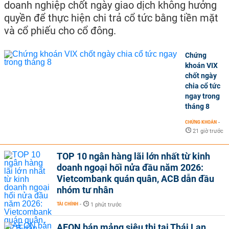
doanh nghiệp chốt ngày giao dịch không hưởng
quyền để thực hiện chi trả cổ tức bằng tiền mặt
và cổ phiếu cho cổ đông.
Chứng
khoán VIX
chốt ngày
chia cổ tức
ngay trong
tháng 8
CHỨNG KHOÁN
-
21 giờ trước
TOP 10 ngân hàng lãi lớn nhất từ kinh
doanh ngoại hối nửa đầu năm 2026:
Vietcombank quán quân, ACB dẫn đầu
nhóm tư nhân
TÀI CHÍNH
-
1 phút trước
AEON bán mảng siêu thị tại Thái Lan,