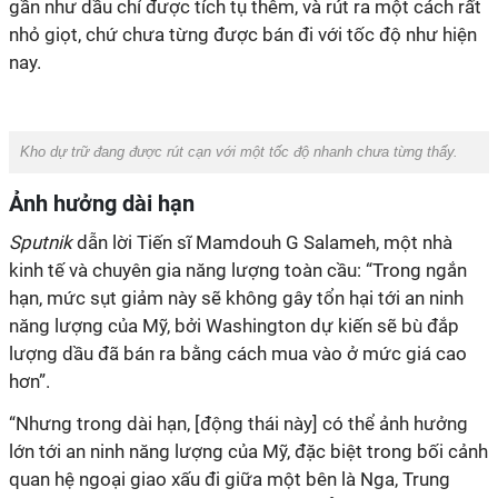
gần như dầu chỉ được tích tụ thêm, và rút ra một cách rất
nhỏ giọt, chứ chưa từng được bán đi với tốc độ như hiện
nay.
Kho dự trữ đang được rút cạn với một tốc độ nhanh chưa từng thấy.
Ảnh hưởng dài hạn
Sputnik
dẫn lời Tiến sĩ Mamdouh G Salameh, một nhà
kinh tế và chuyên gia năng lượng toàn cầu: “Trong ngắn
hạn, mức sụt giảm này sẽ không gây tổn hại tới an ninh
năng lượng của Mỹ, bởi Washington dự kiến sẽ bù đắp
lượng dầu đã bán ra bằng cách mua vào ở mức giá cao
hơn”.
“Nhưng trong dài hạn, [động thái này] có thể ảnh hưởng
lớn tới an ninh năng lượng của Mỹ, đặc biệt trong bối cảnh
quan hệ ngoại giao xấu đi giữa một bên là Nga, Trung