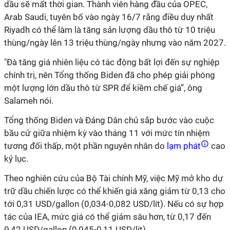
dầu sẽ mất thời gian. Thành viên hàng đầu của OPEC,
Arab Saudi, tuyên bố vào ngày 16/7 rằng điều duy nhất
Riyadh có thể làm là tăng sản lượng dầu thô từ 10 triệu
thùng/ngày lên 13 triệu thùng/ngày nhưng vào năm 2027.
"Đà tăng giá nhiên liệu có tác động bất lợi đến sự nghiệp
chính trị, nên Tổng thống Biden đã cho phép giải phóng
một lượng lớn dầu thô từ SPR để kiềm chế giá”, ông
Salameh nói.
Tổng thống Biden và Đảng Dân chủ sắp bước vào cuộc
bầu cử giữa nhiệm kỳ vào tháng 11 với mức tín nhiệm
tương đối thấp, một phần nguyên nhân do
lạm phát
cao
kỷ lục.
Theo nghiên cứu của Bộ Tài chính Mỹ, việc Mỹ mở kho dự
trữ dầu chiến lược có thể khiến giá xăng giảm từ 0,13 cho
tới 0,31 USD/gallon (0,034-0,082 USD/lít). Nếu có sự hợp
tác của IEA, mức giá có thể giảm sâu hơn, từ 0,17 đến
0,42 USD/gallon (0,045-0,11 USD/lít).