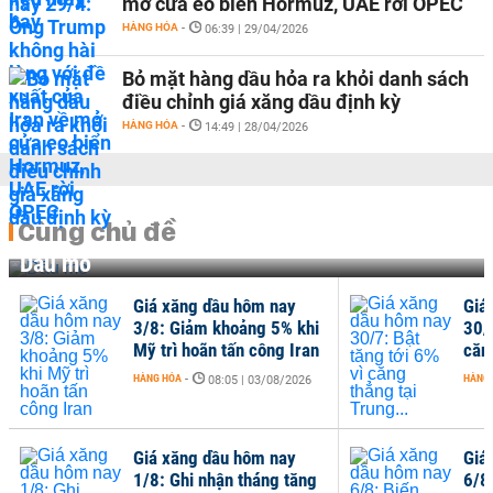
mở cửa eo biển Hormuz, UAE rời OPEC
HÀNG HÓA
-
06:39 | 29/04/2026
Bỏ mặt hàng dầu hỏa ra khỏi danh sách
điều chỉnh giá xăng dầu định kỳ
HÀNG HÓA
-
14:49 | 28/04/2026
Cùng chủ đề
Dầu mỏ
Giá xăng dầu hôm nay
Giá
3/8: Giảm khoảng 5% khi
30/7
Mỹ trì hoãn tấn công Iran
căng
HÀNG HÓA
-
HÀNG
08:05 | 03/08/2026
Giá xăng dầu hôm nay
Giá
1/8: Ghi nhận tháng tăng
6/8