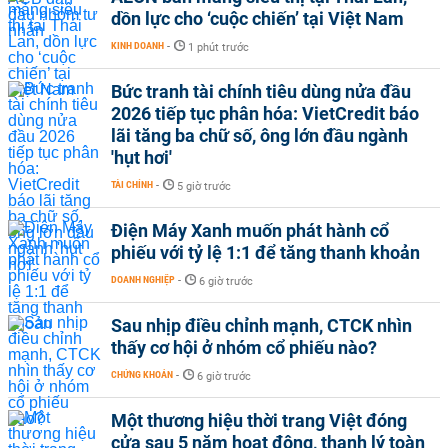
dồn lực cho ‘cuộc chiến’ tại Việt Nam
KINH DOANH
-
1 phút trước
Bức tranh tài chính tiêu dùng nửa đầu
2026 tiếp tục phân hóa: VietCredit báo
lãi tăng ba chữ số, ông lớn đầu ngành
'hụt hơi'
TÀI CHÍNH
-
5 giờ trước
Điện Máy Xanh muốn phát hành cổ
phiếu với tỷ lệ 1:1 để tăng thanh khoản
DOANH NGHIỆP
-
6 giờ trước
Sau nhịp điều chỉnh mạnh, CTCK nhìn
thấy cơ hội ở nhóm cổ phiếu nào?
CHỨNG KHOÁN
-
6 giờ trước
Một thương hiệu thời trang Việt đóng
cửa sau 5 năm hoạt động, thanh lý toàn