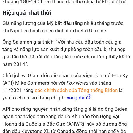
khoảng 180-190 triệu thùng dầu thô chua từ kho dự trữ.
Hiệu quả nhất thời
Giá năng lượng của Mỹ bắt đầu tăng nhiều tháng trước
khi Nga tiến hành chiến dịch đặc biệt ở Ukraine.
Ông Salameh giải thích: “Với nhu cầu dầu toàn cầu gia
tăng và năng lực sản xuất dự phòng toàn cầu bị thu hẹp,
giá dầu thô đã bắt đầu tăng lên mức chưa từng thấy kể từ
năm 2014”.
Chủ tịch và Giám đốc điều hành của Viện Dầu mỏ Hoa Kỳ
(API) Mike Sommers nói với
Fox News
vào tháng
11/2021 rằng
các chính sách của Tổng thống Biden
là
yếu tố chính làm tăng chi phí
xăng dầu
.
API cho rằng nguyên nhân xăng tăng giá là do ông Biden
ngăn chặn việc bán xăng dầu ở Khu bảo tồn Động vật
Hoang dã Quốc gia Bắc Cực (ANWR), hủy bỏ đường ống
dẫn dầu Keystone XL từ Canada, đồng thời hạn chế việc