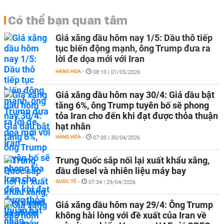
Có thể bạn quan tâm
Giá xăng dầu hôm nay 1/5: Dầu thô tiếp
tục biến động mạnh, ông Trump đưa ra
lời đe dọa mới với Iran
HÀNG HÓA
-
08:10 | 01/05/2026
Giá xăng dầu hôm nay 30/4: Giá dầu bật
tăng 6%, ông Trump tuyên bố sẽ phong
tỏa Iran cho đến khi đạt được thỏa thuận
hạt nhân
HÀNG HÓA
-
07:00 | 30/04/2026
Trung Quốc sắp nối lại xuất khẩu xăng,
dầu diesel và nhiên liệu máy bay
QUỐC TẾ
-
07:34 | 29/04/2026
Giá xăng dầu hôm nay 29/4: Ông Trump
không hài lòng với đề xuất của Iran về