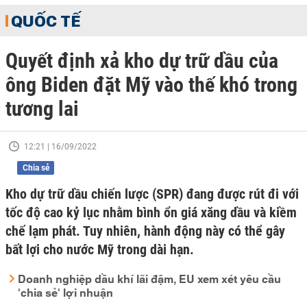
QUỐC TẾ
Quyết định xả kho dự trữ dầu của
ông Biden đặt Mỹ vào thế khó trong
tương lai
12:21 | 16/09/2022
Chia sẻ
Kho dự trữ dầu chiến lược (SPR) đang được rút đi với
tốc độ cao kỷ lục nhằm bình ổn giá xăng dầu và kiềm
chế lạm phát. Tuy nhiên, hành động này có thể gây
bất lợi cho nước Mỹ trong dài hạn.
Doanh nghiệp dầu khí lãi đậm, EU xem xét yêu cầu
'chia sẻ' lợi nhuận