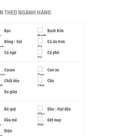
IN THEO NGÀNH HÀNG
Bạc
Bạch Kim
Bông - Sợi
Cá da trơn
Cá ngừ
Cà phê
Cacao
Cao su
Chất dẻo
Chè
Da giày
Đá quý
Dầu - Hạt dầu
Dầu mỏ
Dệt may
Điện