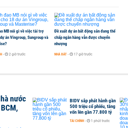
o MB nói gì về việc tài trợ
Đề xuất dự án bất động sản đang thế
 dự án Vingroup, Sungroup và
chấp ngân hàng vẫn được chuyển
ise?
nhượng
NH
-
2 giờ trước
NHÀ ĐẤT
-
17 giờ trước
Nhà nước
BIDV sắp phát hành gần
, BCM,
500 triệu cổ phiếu, tăng
vốn lên gần 77.800 tỷ
TÀI CHÍNH
-
1 phút trước