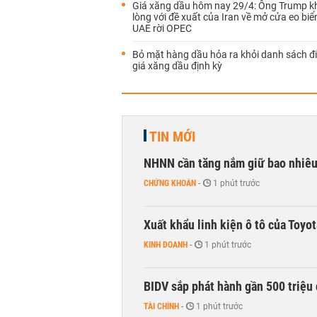
Giá xăng dầu hôm nay 29/4: Ông Trump k
lòng với đề xuất của Iran về mở cửa eo bi
UAE rời OPEC
Bỏ mặt hàng dầu hỏa ra khỏi danh sách đi
giá xăng dầu định kỳ
TIN MỚI
NHNN cần tăng nắm giữ bao nhiêu
CHỨNG KHOÁN
-
1 phút trước
Xuất khẩu linh kiện ô tô của Toyo
KINH DOANH
-
1 phút trước
BIDV sắp phát hành gần 500 triệu 
TÀI CHÍNH
-
1 phút trước