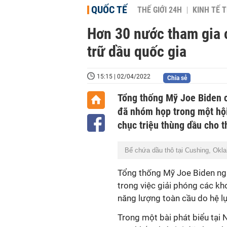
QUỐC TẾ
THẾ GIỚI 24H
KINH TẾ T
Hơn 30 nước tham gia 
trữ dầu quốc gia
15:15 | 02/04/2022
Chia sẻ
Tổng thống Mỹ Joe Biden c
đã nhóm họp trong một hội 
chục triệu thùng dầu cho t
Bể chứa dầu thô tại Cushing, Okl
Tổng thống Mỹ Joe Biden ngà
trong việc giải phóng các kh
năng lượng toàn cầu do hệ l
Trong một bài phát biểu tại 