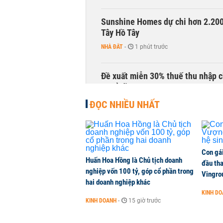
Sunshine Homes dự chi hơn 2.200 
Tây Hồ Tây
NHÀ ĐẤT
-
1 phút trước
Đề xuất miễn 30% thuế thu nhập c
10 tỷ đồng
THỜI SỰ
-
1 phút trước
ĐỌC NHIỀU NHẤT
Gửi tiền tiết kiệm tại ngân hàng 
TÀI CHÍNH
-
1 phút trước
Con gá
Huấn Hoa Hồng là Chủ tịch doanh
đầu tha
nghiệp vốn 100 tỷ, góp cổ phần trong
Khánh Hòa đề xuất làm khu đô thị
Vingro
hai doanh nghiệp khác
NHÀ ĐẤT
-
1 phút trước
KINH D
KINH DOANH
-
15 giờ trước
Thực hư vụ xe điện Geely bị từ ch