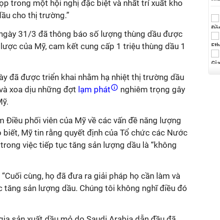
p trong một hội nghị đặc biệt và nhất trí xuất kho
ầu cho thị trường.”
 ngày 31/3 đã thông báo số lượng thùng dầu được
 lược của Mỹ, cam kết cung cấp 1 triệu thùng dầu 1
ày đã được triển khai nhằm hạ nhiệt thị trường dầu
và xoa dịu những đợt
lạm phát
nghiêm trọng gây
Mỹ.
m Điều phối viên của Mỹ về các vấn đề năng lượng
biết, Mỹ tin rằng quyết định của Tổ chức các Nước
rong việc tiếp tục tăng sản lượng dầu
là “không
“Cuối cùng, họ đã đưa ra giải pháp họ cần làm và
c tăng sản lượng dầu. Chúng tôi không nghĩ điều đó
a sản xuất dầu mỏ do Saudi Arabia dẫn đầu đã