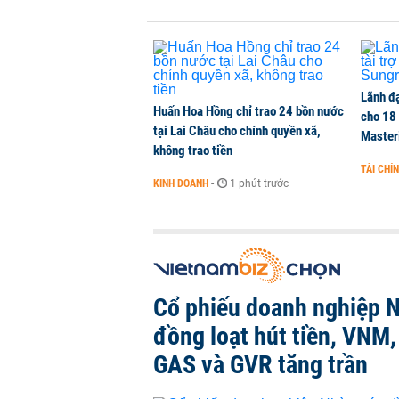
KINH DOANH
-
1 phút trước
Lãnh đạ
Huấn Hoa Hồng chỉ trao 24 bồn nước
cho 18
tại Lai Châu cho chính quyền xã,
Master
không trao tiền
TÀI CHÍ
KINH DOANH
-
1 phút trước
Cổ phiếu doanh nghiệp 
đồng loạt hút tiền, VNM
GAS và GVR tăng trần