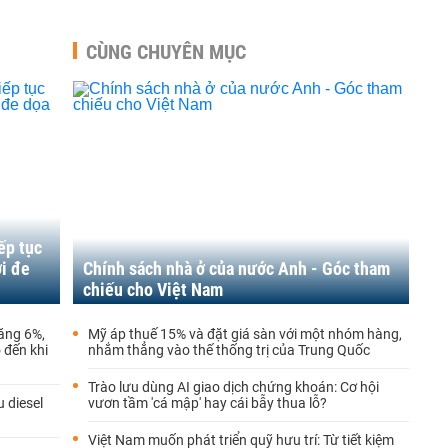
CÙNG CHUYÊN MỤC
ếp tục
i đe
Chính sách nhà ở của nước Anh - Góc tham
chiếu cho Việt Nam
ăng 6%,
Mỹ áp thuế 15% và đặt giá sàn với một nhóm hàng,
 đến khi
nhắm thẳng vào thế thống trị của Trung Quốc
Trào lưu dùng AI giao dịch chứng khoán: Cơ hội
 diesel
vươn tầm 'cá mập' hay cái bẫy thua lỗ?
Việt Nam muốn phát triển quỹ hưu trí: Từ tiết kiệm