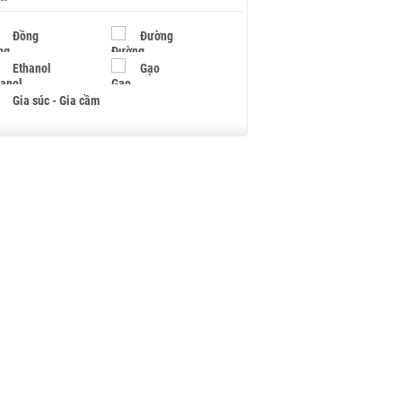
Đồng
Đường
Ethanol
Gạo
Gia súc - Gia cầm
Giấy
Gỗ
Hạt điều
Hồ tiêu - Hạt tiêu
Khí đốt
Kim loại khác
Mắc ca
Muối
Ngũ cốc
Nhựa - Hạt nhựa
Palladium
Phân bón