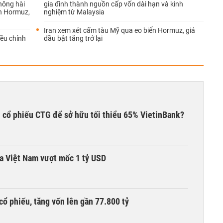
hông hài
gia đình thành nguồn cấp vốn dài hạn và kinh
ển Hormuz,
nghiệm từ Malaysia
Iran xem xét cấm tàu Mỹ qua eo biển Hormuz, giá
ều chỉnh
dầu bật tăng trở lại
 cổ phiếu CTG để sở hữu tối thiểu 65% VietinBank?
ta Việt Nam vượt mốc 1 tỷ USD
cổ phiếu, tăng vốn lên gần 77.800 tỷ