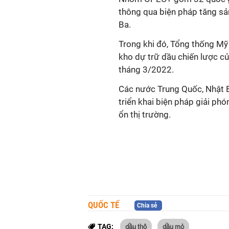
thông qua biện pháp tăng s
Ba.
Trong khi đó, Tổng thống Mỹ 
kho dự trữ dầu
chiến lược c
tháng 3/2022.
Các nước Trung Quốc, Nhật 
triển khai biện pháp giải ph
ổn thị trường.
QUỐC TẾ
Chia sẻ
dầu thô
dầu mỏ
TAG: