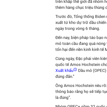
trên khắp thế giới đã nhóm họ
thêm hàng chục triệu thùng d
Trước đó, Tổng thống Biden
xuất từ kho dự trữ dầu chiến
ngày trong vòng 6 tháng.
Đến nay, biện pháp táo bạo n
mỏ toàn cầu đang quá nóng 
tổn hại đến nền kinh kinh tế 
Cùng ngày, Đặc phái viên kiê
quốc tế Amos Hochstein cho 
Xuất khẩu
Dầu mỏ (OPEC) t
đúng đắn.”
Ông Amos Hochstein nêu rõ: 
thông báo rằng họ sẽ tiếp tụ
là đúng”.
Nhóm OPEC+ gồm 32 quốc gi