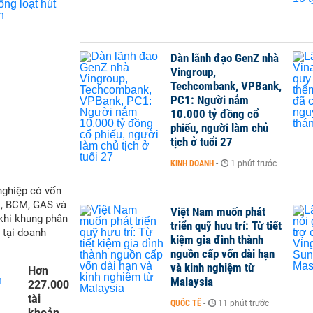
Dàn lãnh đạo GenZ nhà
Vingroup,
Techcombank, VPBank,
PC1: Người nắm
10.000 tỷ đồng cổ
phiếu, người làm chủ
tịch ở tuổi 27
KINH DOANH
-
1 phút trước
nghiệp có vốn
M, BCM, GAS và
Việt Nam muốn phát
 khi khung phân
triển quỹ hưu trí: Từ tiết
 tại doanh
kiệm gia đình thành
nguồn cấp vốn dài hạn
và kinh nghiệm từ
Hơn
Malaysia
227.000
tài
QUỐC TẾ
-
11 phút trước
khoản