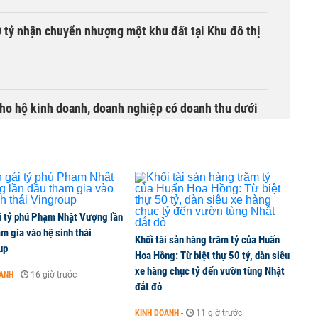
tỷ nhận chuyển nhượng một khu đất tại Khu đô thị
ho hộ kinh doanh, doanh nghiệp có doanh thu dưới
quốc doanh nào cho lãi suất cao nhất?
i tỷ phú Phạm Nhật Vượng lần
m gia vào hệ sinh thái
Khối tài sản hàng trăm tỷ của Huấn
 hỗn hợp hơn 49.000 tỷ đồng
up
Hoa Hồng: Từ biệt thự 50 tỷ, dàn siêu
xe hàng chục tỷ đến vườn tùng Nhật
OANH
-
16 giờ trước
đắt đỏ
ối tại trạm sạc Ford Giải Phóng
KINH DOANH
-
11 giờ trước