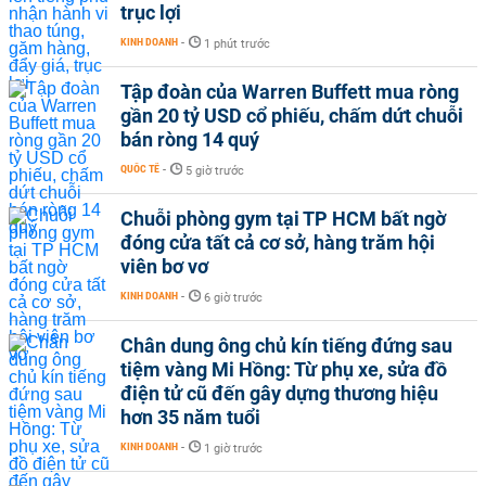
trục lợi
KINH DOANH
-
1 phút trước
Tập đoàn của Warren Buffett mua ròng
gần 20 tỷ USD cổ phiếu, chấm dứt chuỗi
bán ròng 14 quý
QUỐC TẾ
-
5 giờ trước
Chuỗi phòng gym tại TP HCM bất ngờ
đóng cửa tất cả cơ sở, hàng trăm hội
viên bơ vơ
KINH DOANH
-
6 giờ trước
Chân dung ông chủ kín tiếng đứng sau
tiệm vàng Mi Hồng: Từ phụ xe, sửa đồ
điện tử cũ đến gây dựng thương hiệu
hơn 35 năm tuổi
KINH DOANH
-
1 giờ trước