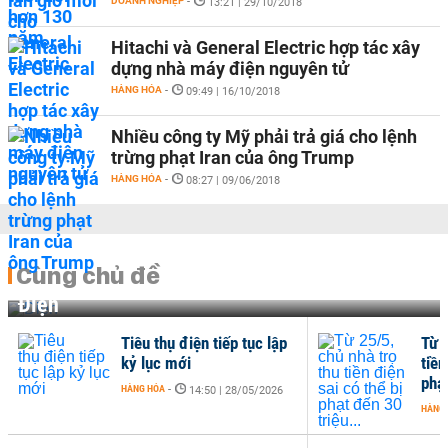
DOANH NGHIỆP
-
13:21 | 29/10/2018
Hitachi và General Electric hợp tác xây
dựng nhà máy điện nguyên tử
HÀNG HÓA
-
09:49 | 16/10/2018
Nhiều công ty Mỹ phải trả giá cho lệnh
trừng phạt Iran của ông Trump
HÀNG HÓA
-
08:27 | 09/06/2018
Cùng chủ đề
Điện
Tiêu thụ điện tiếp tục lập
Từ 2
kỷ lục mới
tiền
phạt
HÀNG HÓA
-
14:50 | 28/05/2026
HÀNG