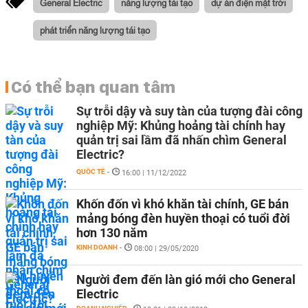
General Electric
năng lượng tái tạo
dự án điện mặt trời
phát triển năng lượng tái tạo
Có thể bạn quan tâm
Sự trỗi dậy và suy tàn của tượng đài công
nghiệp Mỹ: Khủng hoảng tài chính hay
quản trị sai lầm đã nhấn chìm General
Electric?
QUỐC TẾ
-
16:00 | 11/12/2022
Khốn đốn vì khó khăn tài chính, GE bán
mảng bóng đèn huyền thoại có tuổi đời
hơn 130 năm
KINH DOANH
-
08:00 | 29/05/2020
Người đem đến làn gió mới cho General
Electric