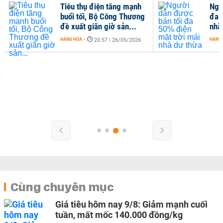
Tiêu thụ điện tăng mạnh
Ngư
buổi tối, Bộ Công Thương
đa 
đề xuất giãn giờ sản...
nhà
HÀNG HÓA
-
HÀNG
20:57 | 26/05/2026
Cùng chuyên mục
Giá tiêu hôm nay 9/8: Giảm mạnh cuối
tuần, mất mốc 140.000 đồng/kg