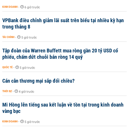
KINH DOANH
-
6 giờ trước
VPBank điều chỉnh giảm lãi suất trên biểu tại nhiều kỳ hạn
trong tháng 8
TÀI CHÍNH
-
5 giờ trước
Tập đoàn của Warren Buffett mua ròng gần 20 tỷ USD cổ
phiếu, chấm dứt chuỗi bán ròng 14 quý
QUỐC TẾ
-
5 giờ trước
Cán cân thương mại sắp đổi chiều?
THỜI SỰ
-
4 giờ trước
Mi Hồng lên tiếng sau kết luận về tồn tại trong kinh doanh
vàng bạc
KINH DOANH
-
5 giờ trước