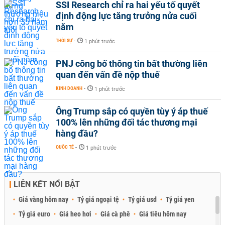
SSI Research chỉ ra hai yếu tố quyết
định động lực tăng trưởng nửa cuối
năm
THỜI SỰ
-
1 phút trước
PNJ công bố thông tin bất thường liên
quan đến vấn đề nộp thuế
KINH DOANH
-
1 phút trước
Ông Trump sắp có quyền tùy ý áp thuế
100% lên những đối tác thương mại
hàng đầu?
QUỐC TẾ
-
1 phút trước
LIÊN KẾT NỔI BẬT
Giá vàng hôm nay
Tỷ giá ngoại tệ
Tỷ giá usd
Tỷ giá yen
Tỷ giá euro
Giá heo hơi
Giá cà phê
Giá tiêu hôm nay