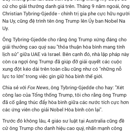
cử cho giải thưởng danh giá trên. Tháng 9 năm ngoái, ông
Christian Tybring-Gjedde - chính trị gia phe cực hữu người
Na Uy, cũng đệ trình tên ông Trump lên Ủy ban Nobel Na
Uy.
Ông Tybring-Gjedde cho rằng ông Trump xứng đáng cho
giải thưởng cao quý sau "thỏa thuận hòa bình mang tính
lịch sử" giữa UAE và Israel. Bên cạnh đó, nhà lập pháp này
còn ca ngợi ông Trump đã giúp đỡ giải quyết các cuộc
xung đột kéo dài trên toàn cầu cũng như có "những nỗ
lực to lớn" trong việc gìn giữ hòa bình thế giới.
Chia sẻ với
Fox News
, ông Tybring-Gjedde cho hay: "Xét
công lao của Tổng thống Trump, tôi cho rằng ông Trump
đã cố gắng thúc đẩy hòa bình giữa các nước tích cực hơn
các ứng viên cho giải Nobel Hòa bình còn lại".
Trước đó không lâu, 4 giáo sư luật tại Australia cũng đề
cử ông Trump cho danh hiệu cao quý, nhấn mạnh công