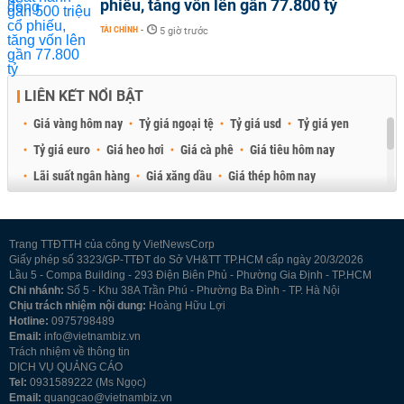
phiếu, tăng vốn lên gần 77.800 tỷ
TÀI CHÍNH
-
5 giờ trước
LIÊN KẾT NỔI BẬT
Giá vàng hôm nay
Tỷ giá ngoại tệ
Tỷ giá usd
Tỷ giá yen
Tỷ giá euro
Giá heo hơi
Giá cà phê
Giá tiêu hôm nay
Lãi suất ngân hàng
Giá xăng dầu
Giá thép hôm nay
Giá sầu riêng
Giá thịt heo
Giá gạo
Giá cao su
Best Retail Brokers
Diễn đàn đầu tư Việt Nam 2026
Trang TTĐTTH của công ty VietNewsCorp
Giấy phép số 3323/GP-TTĐT do Sở VH&TT TP.HCM cấp ngày 20/3/2026
Lầu 5 - Compa Building - 293 Điện Biên Phủ - Phường Gia Định - TP.HCM
Chi nhánh:
Số 5 - Khu 38A Trần Phú - Phường Ba Đình - TP. Hà Nội
Chịu trách nhiệm nội dung:
Hoàng Hữu Lợi
Hotline:
0975798489
Email:
info@vietnambiz.vn
Trách nhiệm về thông tin
DỊCH VỤ QUẢNG CÁO
Tel:
0931589222 (Ms Ngọc)
Email:
quangcao@vietnambiz.vn