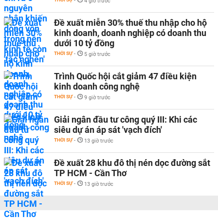
-
4 giờ trước
Đề xuất miễn 30% thuế thu nhập cho hộ
kinh doanh, doanh nghiệp có doanh thu
dưới 10 tỷ đồng
THỜI SỰ
-
5 giờ trước
Trình Quốc hội cắt giảm 47 điều kiện
kinh doanh công nghệ
THỜI SỰ
-
9 giờ trước
Giải ngân đầu tư công quý III: Khi các
siêu dự án áp sát 'vạch đích'
THỜI SỰ
-
13 giờ trước
Đề xuất 28 khu đô thị nén dọc đường sắt
TP HCM - Cần Thơ
THỜI SỰ
-
13 giờ trước