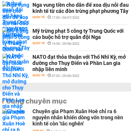
Nga vung tiền cho dân để xoa dịu nỗi đau
kinh tế từ các đòn trừng phạt phương Tây
QUỐC TẾ
-
17:00 | 04/07/2022
Mỹ trừng phạt 5 công ty Trung Quốc với
cáo buộc hỗ trợ quân đội Nga
QUỐC TẾ
-
14:56 | 29/06/2022
NATO đạt thỏa thuận với Thổ Nhĩ Kỳ, mở
đường cho Thụy Điển và Phần Lan gia
nhập liên minh
QUỐC TẾ
-
07:03 | 29/06/2022
Cùng chuyên mục
Chuyên gia Phạm Xuân Hoè chỉ ra 6
nguyên nhân khiến dòng vốn trong nền
kinh tế còn 'tắc nghẽn'
THỜI SỰ