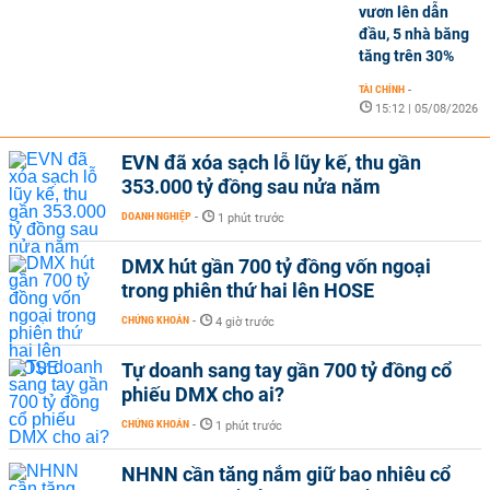
vươn lên dẫn
đầu, 5 nhà băng
tăng trên 30%
TÀI CHÍNH
-
15:12 | 05/08/2026
EVN đã xóa sạch lỗ lũy kế, thu gần
353.000 tỷ đồng sau nửa năm
DOANH NGHIỆP
-
1 phút trước
DMX hút gần 700 tỷ đồng vốn ngoại
trong phiên thứ hai lên HOSE
CHỨNG KHOÁN
-
4 giờ trước
Tự doanh sang tay gần 700 tỷ đồng cổ
phiếu DMX cho ai?
CHỨNG KHOÁN
-
1 phút trước
NHNN cần tăng nắm giữ bao nhiêu cổ