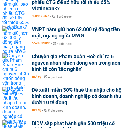
phiếu CTG để sở hữu tối thiểu 65%
VietinBank?
CHỨNG KHOÁN
-
4 giờ trước
VNPT nắm giữ hơn 62.000 tỷ đồng tiền
mặt, ngang ngửa MWG
DOANH NGHIỆP
-
4 giờ trước
Chuyên gia Phạm Xuân Hoè chỉ ra 6
nguyên nhân khiến dòng vốn trong nền
kinh tế còn 'tắc nghẽn'
THỜI SỰ
-
4 giờ trước
Đề xuất miễn 30% thuế thu nhập cho hộ
kinh doanh, doanh nghiệp có doanh thu
dưới 10 tỷ đồng
THỜI SỰ
-
5 giờ trước
BIDV sắp phát hành gần 500 triệu cổ