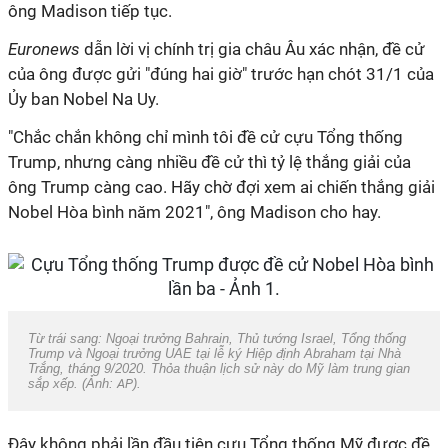
ông Madison tiếp tục.
Euronews
dẫn lời vị chính trị gia châu Âu xác nhận, đề cử
của ông được gửi "đúng hai giờ" trước hạn chót 31/1 của
Ủy ban Nobel Na Uy.
"Chắc chắn không chỉ mình tôi đề cử cựu Tổng thống
Trump, nhưng càng nhiều đề cử thì tỷ lệ thắng giải của
ông Trump càng cao. Hãy chờ đợi xem ai chiến thắng giải
Nobel Hòa bình năm 2021", ông Madison cho hay.
Từ trái sang: Ngoại trưởng Bahrain, Thủ tướng Israel, Tổng thống
Trump và Ngoại trưởng UAE tại lễ ký Hiệp định Abraham tại Nhà
Trắng, tháng 9/2020. Thỏa thuận lịch sử này do Mỹ làm trung gian
sắp xếp. (Ảnh:
AP
).
Đây không phải lần đầu tiên cựu Tổng thống Mỹ được đề