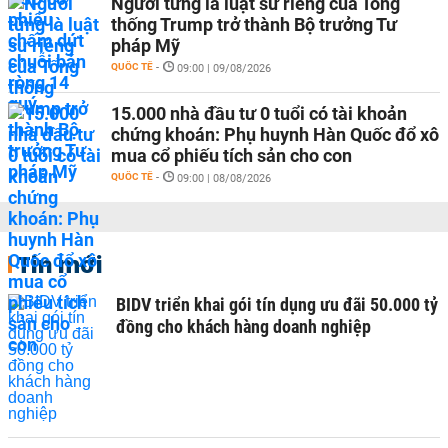
Người từng là luật sư riêng của Tổng
thống Trump trở thành Bộ trưởng Tư
pháp Mỹ
QUỐC TẾ
-
09:00 | 09/08/2026
15.000 nhà đầu tư 0 tuổi có tài khoản
chứng khoán: Phụ huynh Hàn Quốc đổ xô
mua cổ phiếu tích sản cho con
QUỐC TẾ
-
09:00 | 08/08/2026
Tin mới
BIDV triển khai gói tín dụng ưu đãi 50.000 tỷ
đồng cho khách hàng doanh nghiệp