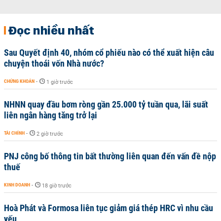
Đọc nhiều nhất
Sau Quyết định 40, nhóm cổ phiếu nào có thể xuất hiện câu
chuyện thoái vốn Nhà nước?
CHỨNG KHOÁN
-
1 giờ trước
NHNN quay đầu bơm ròng gần 25.000 tỷ tuần qua, lãi suất
liên ngân hàng tăng trở lại
TÀI CHÍNH
-
2 giờ trước
PNJ công bố thông tin bất thường liên quan đến vấn đề nộp
thuế
KINH DOANH
-
18 giờ trước
Hoà Phát và Formosa liên tục giảm giá thép HRC vì nhu cầu
yếu