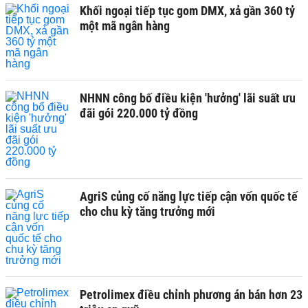
Khối ngoại tiếp tục gom DMX, xả gần 360 tỷ
một mã ngân hàng
NHNN công bố điều kiện 'hưởng' lãi suất ưu
đãi gói 220.000 tỷ đồng
AgriS củng cố năng lực tiếp cận vốn quốc tế
cho chu kỳ tăng trưởng mới
Petrolimex điều chỉnh phương án bán hơn 23