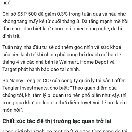
hãi”.
Chỉ số S&P 500 đã giảm 0,3% trong tuần qua và hầu như
không tăng mấy kể từ cuối tháng 3. Đà tăng mạnh mẽ hồi
đầu năm, đặc biệt là ở nhóm cổ phiếu công nghệ, đã bị
đình trệ.
Tuần này, nhà đầu tư sẽ có thêm góc nhìn về sức khoẻ
của nền kinh tế khi chính phủ công bố doanh số bán lẻ
tháng 4 và các nhà bán lẻ Walmart, Home Depot và
Target phát hành báo cáo tài chính.
Bà Nancy Tengler, CIO của công ty quản lý tài sản Laffer
Tengler Investments, cho biết: “Theo quan điểm của
chúng tôi, khi tâm lý bi quan trở nên phổ biến như vậy, thì
trong quá khứ, đó luôn là thời điểm tuyệt vời để tìm kiếm
món hời”.
Chất xúc tác để thị trường lạc quan trở lại
Theo giới phân tích, có một chất xúc tác tiềm năng để thị