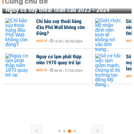
Cùng chủ đề
Nguy cơ suy thoái toàn cầu 2023 - 2024
Chỉ báo suy thoái hàng
Giớ
đầu Phố Wall không còn
nền
đúng?
tình
QUỐC TẾ
-
QUỐC 
16:05 | 30/05/2024
Nguy cơ lạm phát thập
Số 
niên 1970 quay trở lại
mạn
lao
QUỐC TẾ
-
06:04 | 27/05/2024
QUỐC 