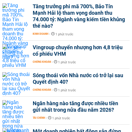
Tăng trưởng phi mã 700%, Bảo Tín
Mạnh Hải lộ tham vọng doanh thu
74.000 tỷ: Ngành vàng kiếm tiền khủng
thế nào?
KINH DOANH
-
1 phút trước
Vingroup chuyển nhượng hơn 4,8 triệu
cổ phiếu VHM
CHỨNG KHOÁN
-
1 phút trước
Sóng thoái vốn Nhà nước có trở lại sau
Quyết định 40?
CHỨNG KHOÁN
-
1 phút trước
Ngân hàng nào tăng được nhiều tiền
gửi nhất trong nửa đầu năm 2026?
TÀI CHÍNH
-
1 phút trước
Một doanh nghiệp bất động sản đứng