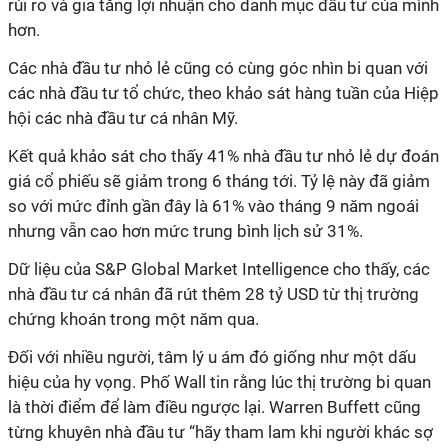
rủi ro và gia tăng lợi nhuận cho danh mục đầu tư của mình
hơn.
Các
nhà đầu tư nhỏ lẻ cũng có cùng góc nhìn bi quan với
các nhà đầu tư tổ chức, theo khảo sát hàng tuần của Hiệp
hội các nhà đầu tư cá nhân Mỹ.
Kết quả khảo sát cho thấy 41% nhà đầu tư nhỏ lẻ dự đoán
giá cổ phiếu sẽ giảm trong 6 tháng tới. Tỷ lệ này đã giảm
so với mức đỉnh gần đây là 61% vào tháng 9 năm ngoái
nhưng vẫn cao hơn mức trung bình lịch sử 31%.
Dữ liệu của S&P Global Market Intelligence cho thấy, các
nhà đầu tư cá nhân đã rút thêm 28 tỷ USD từ thị trường
chứng khoán trong một năm qua.
Đối với nhiều người, tâm lý u ám đó giống như một dấu
hiệu của hy vọng. Phố Wall tin rằng lúc thị trường bi quan
là thời điểm để làm điều ngược lại. Warren Buffett cũng
từng khuyên nhà đầu tư “hãy tham lam khi người khác sợ