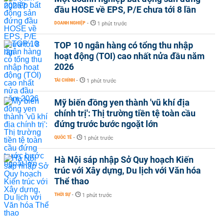
đầu HOSE về EPS, P/E chưa tới 8 lần
DOANH NGHIỆP
-
1 phút trước
TOP 10 ngân hàng có tổng thu nhập
hoạt động (TOI) cao nhất nửa đầu năm
2026
TÀI CHÍNH
-
1 phút trước
Mỹ biến đồng yen thành 'vũ khí địa
chính trị': Thị trường tiền tệ toàn cầu
đứng trước bước ngoặt lớn
QUỐC TẾ
-
1 phút trước
Hà Nội sáp nhập Sở Quy hoạch Kiến
trúc với Xây dựng, Du lịch với Văn hóa
Thể thao
THỜI SỰ
-
1 phút trước