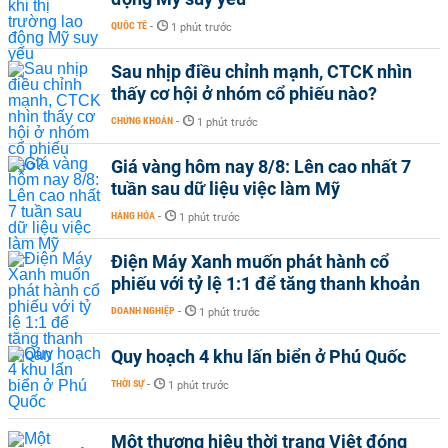
QUỐC TẾ
-
1 phút trước
Sau nhịp điều chỉnh mạnh, CTCK nhìn
thấy cơ hội ở nhóm cổ phiếu nào?
CHỨNG KHOÁN
-
1 phút trước
Giá vàng hôm nay 8/8: Lên cao nhất 7
tuần sau dữ liệu việc làm Mỹ
HÀNG HÓA
-
1 phút trước
Điện Máy Xanh muốn phát hành cổ
phiếu với tỷ lệ 1:1 để tăng thanh khoản
DOANH NGHIỆP
-
1 phút trước
Quy hoạch 4 khu lấn biển ở Phú Quốc
THỜI SỰ
-
1 phút trước
Một thương hiệu thời trang Việt đóng