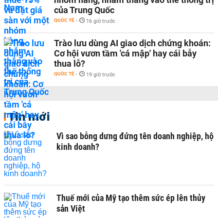
của Trung Quốc
QUỐC TẾ
-
16 giờ trước
Trào lưu dùng AI giao dịch chứng khoán:
Cơ hội vươn tầm 'cá mập' hay cái bẫy
thua lỗ?
QUỐC TẾ
-
19 giờ trước
Tin mới
Vì sao bỗng dưng đứng tên doanh nghiệp, hộ
kinh doanh?
Thuế mới của Mỹ tạo thêm sức ép lên thủy
sản Việt