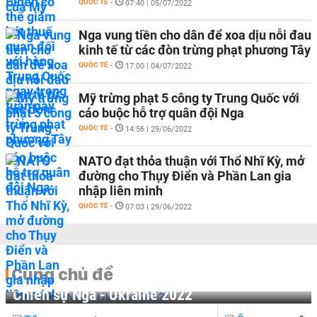
QUỐC TẾ
-
07:40 | 05/07/2022
Nga vung tiền cho dân để xoa dịu nỗi đau
kinh tế từ các đòn trừng phạt phương Tây
QUỐC TẾ
-
17:00 | 04/07/2022
Mỹ trừng phạt 5 công ty Trung Quốc với
cáo buộc hỗ trợ quân đội Nga
QUỐC TẾ
-
14:56 | 29/06/2022
NATO đạt thỏa thuận với Thổ Nhĩ Kỳ, mở
đường cho Thụy Điển và Phần Lan gia
nhập liên minh
QUỐC TẾ
-
07:03 | 29/06/2022
Cùng chủ đề
Chiến sự Nga - Ukraine 2022