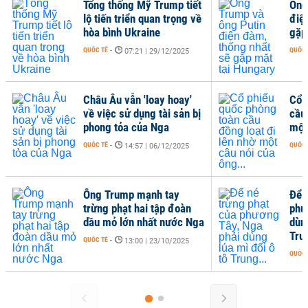
Tổng thống Mỹ Trump tiết
Ông
lộ tiến triển quan trọng về
điệ
hòa bình Ukraine
gặp
QUỐC TẾ
-
QUỐC 
07:21 | 29/12/2025
Châu Âu vẫn 'loay hoay'
Cổ 
về việc sử dụng tài sản bị
cầu
phong tỏa của Nga
một
QUỐC TẾ
-
QUỐC 
14:57 | 06/12/2025
Ông Trump mạnh tay
Để 
trừng phạt hai tập đoàn
phư
dầu mỏ lớn nhất nước Nga
dùng
Trun
QUỐC TẾ
-
13:00 | 23/10/2025
QUỐC 