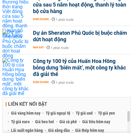
cửa sau 5 năm hoạt động, thanh lý toàn
bộ cửa hàng
KINH DOANH
-
1 phút trước
Dự án Sheraton Phú Quốc bị buộc chấm
dứt hoạt động
NHÀ ĐẤT
-
1 phút trước
Công ty 100 tỷ của Huấn Hoa Hồng
bỗng dưng ‘biến mất’, một công ty khác
đã giải thể
KINH DOANH
-
1 phút trước
LIÊN KẾT NỔI BẬT
Giá vàng hôm nay
Tỷ giá ngoại tệ
Tỷ giá usd
Tỷ giá yen
Tỷ giá euro
Giá heo hơi
Giá cà phê
Giá tiêu hôm nay
Lãi suất ngân hàng
Giá xăng dầu
Giá thép hôm nay