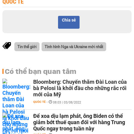
QUỐC TẾ
Chia sẻ
Tin thế giới
Tình hình Nga và Ukraine mới nhất
Có thể bạn quan tâm
Bloomberg: Chuyến thăm Đài Loan của
bà Pelosi là khởi đầu cho những rắc rối
mới của Mỹ
QUỐC TẾ
-
08:03 | 03/08/2022
Để xoa dịu lạm phát, ông Biden có thể
giảm bớt thuế quan đối với hàng Trung
Quốc ngay trong tuần này