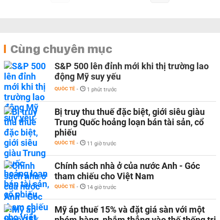
Cùng chuyên mục
S&P 500 lên đỉnh mới khi thị trường lao
động Mỹ suy yếu
QUỐC TẾ
-
1 phút trước
Bị truy thu thuế đặc biệt, giới siêu giàu
Trung Quốc hoảng loạn bán tài sản, cổ
phiếu
QUỐC TẾ
-
11 giờ trước
Chính sách nhà ở của nước Anh - Góc
tham chiếu cho Việt Nam
QUỐC TẾ
-
14 giờ trước
Mỹ áp thuế 15% và đặt giá sàn với một
nhóm hàng, nhắm thẳng vào thế thống trị