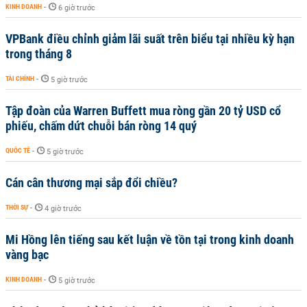
KINH DOANH
-
6 giờ trước
VPBank điều chỉnh giảm lãi suất trên biểu tại nhiều kỳ hạn
trong tháng 8
TÀI CHÍNH
-
5 giờ trước
Tập đoàn của Warren Buffett mua ròng gần 20 tỷ USD cổ
phiếu, chấm dứt chuỗi bán ròng 14 quý
QUỐC TẾ
-
5 giờ trước
Cán cân thương mại sắp đổi chiều?
THỜI SỰ
-
4 giờ trước
Mi Hồng lên tiếng sau kết luận về tồn tại trong kinh doanh
vàng bạc
KINH DOANH
-
5 giờ trước