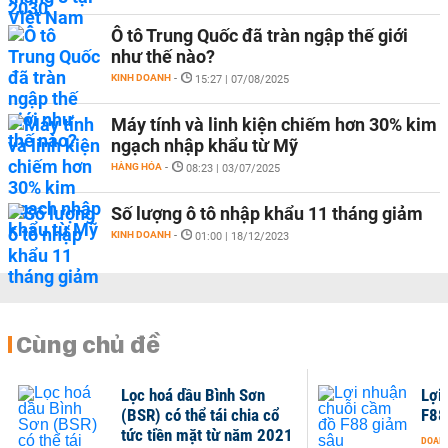
Ô tô Trung Quốc đã tràn ngập thế giới
như thế nào?
KINH DOANH
-
15:27 | 07/08/2025
Máy tính và linh kiện chiếm hơn 30% kim
ngạch nhập khẩu từ Mỹ
HÀNG HÓA
-
08:23 | 03/07/2025
Số lượng ô tô nhập khẩu 11 tháng giảm
KINH DOANH
-
01:00 | 18/12/2023
Cùng chủ đề
Lọc hoá dầu Bình Sơn
Lợi
(BSR) có thể tái chia cổ
F88
tức tiền mặt từ năm 2021
DOANH