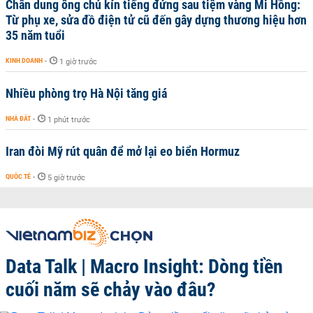
Chân dung ông chủ kín tiếng đứng sau tiệm vàng Mi Hồng:
Từ phụ xe, sửa đồ điện tử cũ đến gây dựng thương hiệu hơn
35 năm tuổi
KINH DOANH
-
1 giờ trước
Nhiều phòng trọ Hà Nội tăng giá
NHÀ ĐẤT
-
1 phút trước
Iran đòi Mỹ rút quân để mở lại eo biển Hormuz
QUỐC TẾ
-
5 giờ trước
Data Talk | Macro Insight: Dòng tiền
cuối năm sẽ chảy vào đâu?