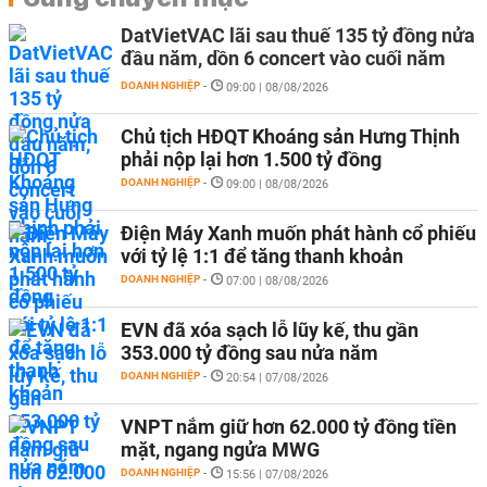
DatVietVAC lãi sau thuế 135 tỷ đồng nửa
đầu năm, dồn 6 concert vào cuối năm
DOANH NGHIỆP
-
09:00 | 08/08/2026
Chủ tịch HĐQT Khoáng sản Hưng Thịnh
phải nộp lại hơn 1.500 tỷ đồng
DOANH NGHIỆP
-
09:00 | 08/08/2026
Điện Máy Xanh muốn phát hành cổ phiếu
với tỷ lệ 1:1 để tăng thanh khoản
DOANH NGHIỆP
-
07:00 | 08/08/2026
EVN đã xóa sạch lỗ lũy kế, thu gần
353.000 tỷ đồng sau nửa năm
DOANH NGHIỆP
-
20:54 | 07/08/2026
VNPT nắm giữ hơn 62.000 tỷ đồng tiền
mặt, ngang ngửa MWG
DOANH NGHIỆP
-
15:56 | 07/08/2026