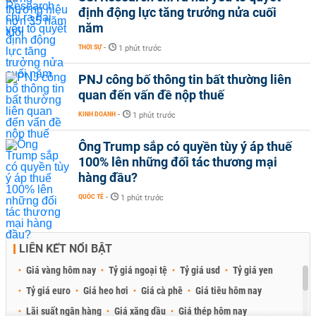
định động lực tăng trưởng nửa cuối
năm
THỜI SỰ
-
1 phút trước
PNJ công bố thông tin bất thường liên
quan đến vấn đề nộp thuế
KINH DOANH
-
1 phút trước
Ông Trump sắp có quyền tùy ý áp thuế
100% lên những đối tác thương mại
hàng đầu?
QUỐC TẾ
-
1 phút trước
LIÊN KẾT NỔI BẬT
Giá vàng hôm nay
Tỷ giá ngoại tệ
Tỷ giá usd
Tỷ giá yen
Tỷ giá euro
Giá heo hơi
Giá cà phê
Giá tiêu hôm nay
Lãi suất ngân hàng
Giá xăng dầu
Giá thép hôm nay