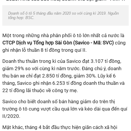
Doanh số ô tô 5 tháng đầu năm 2020 so với cùng kì 2019. Nguồn
tổng hợp: BSC.
Một trong những nhà phân phối ô tô lớn nhất cả nước là
CTCP Dịch vụ Tổng hợp Sài Gòn (Savico - Mã: SVC)
cũng
ghi nhận lỗ thuần 8 tỉ đồng trong quí II.
Doanh thu thuần trong kì của Savico đạt 3.107 tỉ đồng,
giảm 29% so với cùng kì năm trước. Đáng chú ý, doanh
thu bán xe chỉ đạt 2.850 tỉ đồng, giảm 30%. Lũy kế 6
tháng, Savico ghi nhận 6.253 tỉ đồng doanh thu thuần và
22 tỉ đồng lãi thuộc về công ty mẹ.
Savico cho biết doanh số bán hàng giảm do trên thị
trường ô tô cung vượt cầu quá lớn và kéo dài qua đến quí
II/2020.
Mặt khác, tháng 4 bắt đầu thực hiện giãn cách xã hội