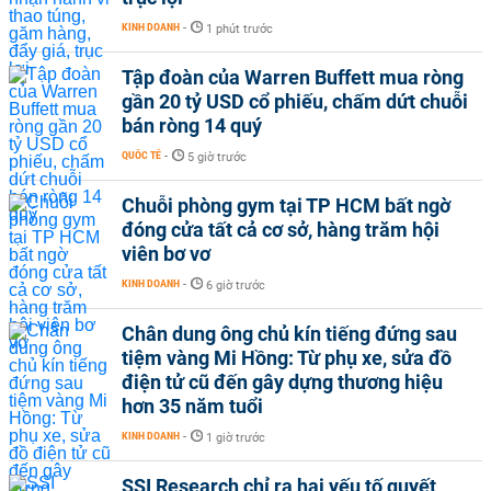
KINH DOANH
-
1 phút trước
Tập đoàn của Warren Buffett mua ròng
gần 20 tỷ USD cổ phiếu, chấm dứt chuỗi
bán ròng 14 quý
QUỐC TẾ
-
5 giờ trước
Chuỗi phòng gym tại TP HCM bất ngờ
đóng cửa tất cả cơ sở, hàng trăm hội
viên bơ vơ
KINH DOANH
-
6 giờ trước
Chân dung ông chủ kín tiếng đứng sau
tiệm vàng Mi Hồng: Từ phụ xe, sửa đồ
điện tử cũ đến gây dựng thương hiệu
hơn 35 năm tuổi
KINH DOANH
-
1 giờ trước
SSI Research chỉ ra hai yếu tố quyết