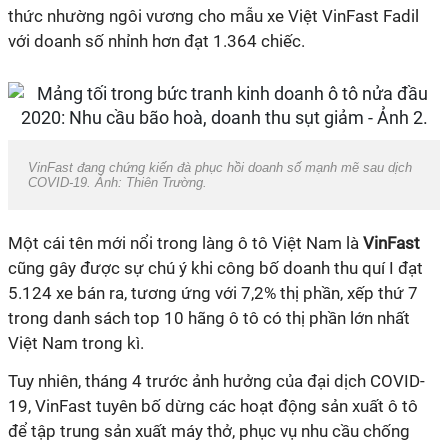
thức nhường ngôi vương cho mẫu xe Việt VinFast Fadil
với doanh số nhỉnh hơn đạt 1.364 chiếc.
VinFast đang chứng kiến đà phục hồi doanh số mạnh mẽ sau dịch
COVID-19. Ảnh: Thiên Trường.
Một cái tên mới nổi trong làng ô tô Việt Nam là
VinFast
cũng gây được sự chú ý khi công bố doanh thu quí I đạt
5.124 xe bán ra, tương ứng với 7,2% thị phần, xếp thứ 7
trong danh sách top 10 hãng ô tô có thị phần lớn nhất
Việt Nam trong kì.
Tuy nhiên, tháng 4 trước ảnh hưởng của đại dịch COVID-
19, VinFast tuyên bố dừng các hoạt động sản xuất ô tô
để tập trung sản xuất máy thở, phục vụ nhu cầu chống