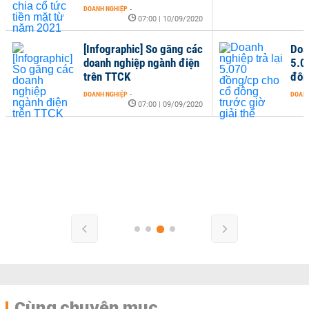
DOANH NGHIỆP
-
07:00 | 10/09/2020
[Infographic] So găng các
Doan
doanh nghiệp ngành điện
5.0
trên TTCK
đôn
DOANH NGHIỆP
-
DOANH
07:00 | 09/09/2020
Cùng chuyên mục