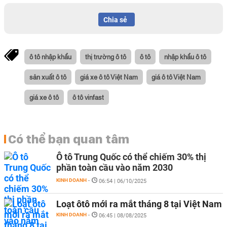
Chia sẻ
ô tô nhập khẩu
thị trường ô tô
ô tô
nhập khẩu ô tô
sản xuất ô tô
giá xe ô tô Việt Nam
giá ô tô Việt Nam
giá xe ô tô
ô tô vinfast
Có thể bạn quan tâm
Ô tô Trung Quốc có thể chiếm 30% thị
phần toàn cầu vào năm 2030
KINH DOANH
-
06:54 | 06/10/2025
Loạt ôtô mới ra mắt tháng 8 tại Việt Nam
KINH DOANH
-
06:45 | 08/08/2025