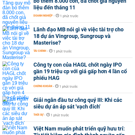
bò thêm 8.000 con, đã chốt giá nguyên
liệu đến tháng 11
DOANH NGHIỆP
-
1 phút trước
Lãnh đạo MB nói gì về việc tài trợ cho
18 dự án Vingroup, Sungroup và
Masterise?
TÀI CHÍNH
-
1 phút trước
Công ty con của HAGL chốt ngày IPO
gần 19 triệu cp với giá gấp hơn 4 lần cổ
phiếu HAG
CHỨNG KHOÁN
-
1 phút trước
Giải ngân đầu tư công quý III: Khi các
siêu dự án áp sát 'vạch đích'
THỜI SỰ
-
1 phút trước
Việt Nam muốn phát triển quỹ hưu trí: