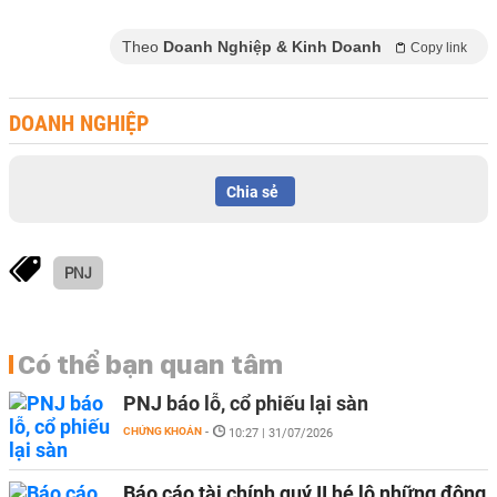
Theo
Doanh Nghiệp & Kinh Doanh
Copy link
DOANH NGHIỆP
Chia sẻ
PNJ
Có thể bạn quan tâm
PNJ báo lỗ, cổ phiếu lại sàn
CHỨNG KHOÁN
-
10:27 | 31/07/2026
Báo cáo tài chính quý II hé lộ những động