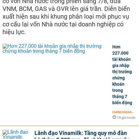
có vốn Nhà nước trong phiên sáng 7/8, đưa
VNM, BCM, GAS và GVR lên giá trần. Diễn biến
xuất hiện sau khi khung phân loại mới phục vụ
cơ cấu lại vốn Nhà nước tại doanh nghiệp có
hiệu lực.
Hơn
227.000
tài khoản
gia nhập
thị trường
chứng
khoán
trong
tháng 7
biến động
CHỨNG KHOÁN
-
13 giờ trước
Lãnh đạo Vinamilk: Tăng quy mô đàn