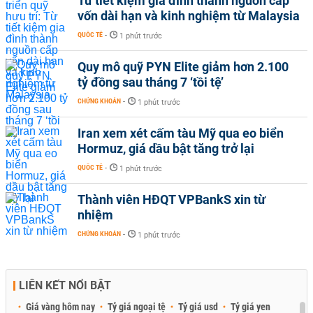
Từ tiết kiệm gia đình thành nguồn cấp
vốn dài hạn và kinh nghiệm từ Malaysia
QUỐC TẾ
-
1 phút trước
Quy mô quỹ PYN Elite giảm hơn 2.100
tỷ đồng sau tháng 7 ‘tồi tệ’
CHỨNG KHOÁN
-
1 phút trước
Iran xem xét cấm tàu Mỹ qua eo biển
Hormuz, giá dầu bật tăng trở lại
QUỐC TẾ
-
1 phút trước
Thành viên HĐQT VPBankS xin từ
nhiệm
CHỨNG KHOÁN
-
1 phút trước
LIÊN KẾT NỔI BẬT
Giá vàng hôm nay
Tỷ giá ngoại tệ
Tỷ giá usd
Tỷ giá yen