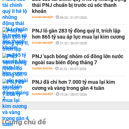
thái PNJ chuẩn bị trước cú sốc thanh
khoản
DOANH NGHIỆP
-
06:20 | 31/07/2026
PNJ lỗ gần 283 tỷ đồng quý II, trích lập
hơn 865 tỷ sau áp lực mua lại kim cương
DOANH NGHIỆP
-
21:32 | 30/07/2026
PNJ 'sạch bóng' nhóm cổ đông lớn nước
ngoài sau biến động tháng 7
CHỨNG KHOÁN
-
20:22 | 30/07/2026
PNJ đã chi hơn 7.000 tỷ mua lại kim
cương và vàng trong gần 4 tuần
DOANH NGHIỆP
-
19:26 | 28/07/2026
Cùng chủ đề