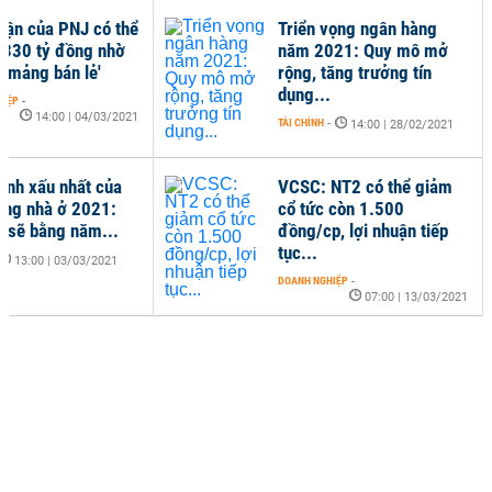
huận của PNJ có thể
Triển vọng ngân hàng
.330 tỷ đồng nhờ
năm 2021: Quy mô mở
t mảng bán lẻ'
rộng, tăng trưởng tín
dụng...
HIỆP
-
14:00 | 04/03/2021
TÀI CHÍNH
-
14:00 | 28/02/2021
ranh xấu nhất của
VCSC: NT2 có thể giảm
ường nhà ở 2021:
cổ tức còn 1.500
à sẽ bằng năm...
đồng/cp, lợi nhuận tiếp
tục...
13:00 | 03/03/2021
DOANH NGHIỆP
-
07:00 | 13/03/2021