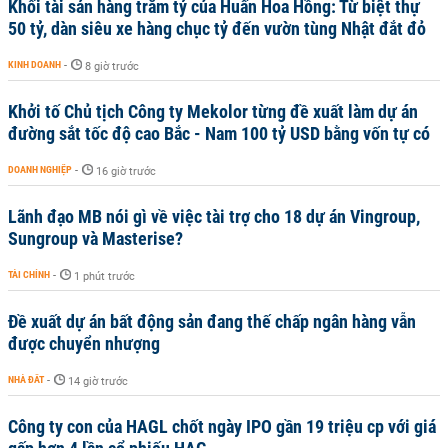
Khối tài sản hàng trăm tỷ của Huấn Hoa Hồng: Từ biệt thự
50 tỷ, dàn siêu xe hàng chục tỷ đến vườn tùng Nhật đắt đỏ
KINH DOANH
-
8 giờ trước
Khởi tố Chủ tịch Công ty Mekolor từng đề xuất làm dự án
đường sắt tốc độ cao Bắc - Nam 100 tỷ USD bằng vốn tự có
DOANH NGHIỆP
-
16 giờ trước
Lãnh đạo MB nói gì về việc tài trợ cho 18 dự án Vingroup,
Sungroup và Masterise?
TÀI CHÍNH
-
1 phút trước
Đề xuất dự án bất động sản đang thế chấp ngân hàng vẫn
được chuyển nhượng
NHÀ ĐẤT
-
14 giờ trước
Công ty con của HAGL chốt ngày IPO gần 19 triệu cp với giá