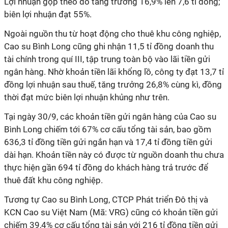
Lợi nhuận gộp theo đó tăng trưởng 16,9% lên 7,6 tỉ đồng;
biên lợi nhuận đạt 55%.
Ngoài nguồn thu từ hoạt động cho thuê khu công nghiệp,
Cao su Bình Long cũng ghi nhận 11,5 tỉ đồng doanh thu
tài chính trong quí III, tập trung toàn bộ vào lãi tiền gửi
ngân hàng. Nhờ khoản tiền lãi khổng lồ, công ty đạt 13,7 tỉ
đồng lợi nhuận sau thuế, tăng trưởng 26,8% cùng kì, đồng
thời đạt mức biên lợi nhuận khủng như trên.
Tại ngày 30/9, các khoản tiền gửi ngân hàng của Cao su
Bình Long chiếm tới 67% cơ cấu tổng tài sản, bao gồm
636,3 tỉ đồng tiền gửi ngắn hạn và 17,4 tỉ đồng tiền gửi
dài hạn. Khoản tiền này có được từ nguồn doanh thu chưa
thực hiện gần 694 tỉ đồng do khách hàng trả trước để
thuê đất khu công nghiệp.
Tương tự Cao su Bình Long, CTCP Phát triển Đô thị và
KCN Cao su Việt Nam (Mã: VRG) cũng có khoản tiền gửi
chiếm 39,4% cơ cấu tổng tài sản với 216 tỉ đồng tiền gửi