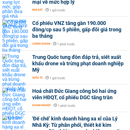
mại về mức hợp lý
NHÀ ĐẤT
-
1 giờ trước
Cổ phiếu VNZ tăng gần 190.000
đồng/cp sau 5 phiên, gấp đôi giá trong
ba tháng
CHỨNG KHOÁN
-
1 phút trước
Trung Quốc tung đòn đáp trả, siết xuất
khẩu drone và trừng phạt doanh nghiệp
Mỹ
QUỐC TẾ
-
1 giờ trước
Hoá chất Đức Giang công bố hai ứng
viên HĐQT, cổ phiếu DGC tăng trần
DOANH NGHIỆP
-
1 phút trước
'Đế chế’ kinh doanh hàng xa xỉ của Lý
Nhã Kỳ: Từ phân phối, thiết kế kim