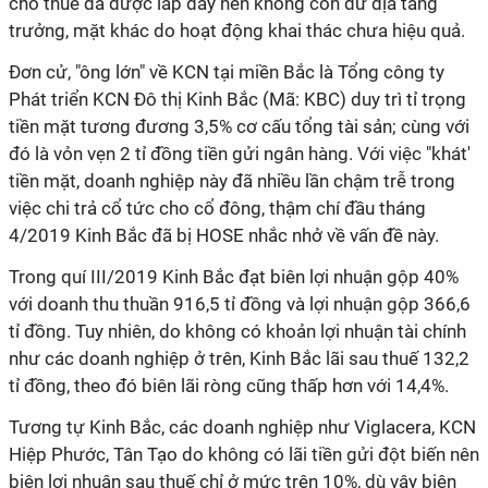
cho thuê đã được lấp đầy nên không còn dư địa tăng
trưởng, mặt khác do hoạt động khai thác chưa hiệu quả.
Đơn cử, "ông lớn" về KCN tại miền Bắc là Tổng công ty
Phát triển KCN Đô thị Kinh Bắc (Mã: KBC) duy trì tỉ trọng
tiền mặt tương đương 3,5% cơ cấu tổng tài sản; cùng với
đó là vỏn vẹn 2 tỉ đồng tiền gửi ngân hàng. Với việc "khát'
tiền mặt, doanh nghiệp này đã nhiều lần chậm trễ trong
việc chi trả cổ tức cho cổ đông, thậm chí đầu tháng
4/2019 Kinh Bắc đã bị HOSE nhắc nhở về vấn đề này.
Trong quí III/2019 Kinh Bắc đạt biên lợi nhuận gộp 40%
với doanh thu thuần 916,5 tỉ đồng và lợi nhuận gộp 366,6
tỉ đồng. Tuy nhiên, do không có khoản lợi nhuận tài chính
như các doanh nghiệp ở trên, Kinh Bắc lãi sau thuế 132,2
tỉ đồng, theo đó biên lãi ròng cũng thấp hơn với 14,4%.
Tương tự Kinh Bắc, các doanh nghiệp như Viglacera, KCN
Hiệp Phước, Tân Tạo do không có lãi tiền gửi đột biến nên
biên lợi nhuận sau thuế chỉ ở mức trên 10%, dù vậy biên