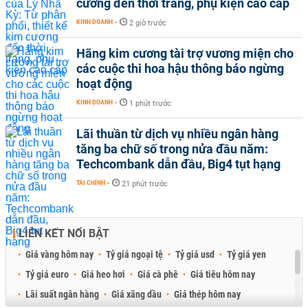
cương đến thời trang, phụ kiện cao cấp
KINH DOANH
-
2 giờ trước
Hãng kim cương tài trợ vương miện cho
các cuộc thi hoa hậu thông báo ngừng
hoạt động
KINH DOANH
-
1 phút trước
Lãi thuần từ dịch vụ nhiều ngân hàng
tăng ba chữ số trong nửa đầu năm:
Techcombank dẫn đầu, Big4 tụt hạng
TÀI CHÍNH
-
21 phút trước
LIÊN KẾT NỔI BẬT
Giá vàng hôm nay
Tỷ giá ngoại tệ
Tỷ giá usd
Tỷ giá yen
Tỷ giá euro
Giá heo hơi
Giá cà phê
Giá tiêu hôm nay
Lãi suất ngân hàng
Giá xăng dầu
Giá thép hôm nay