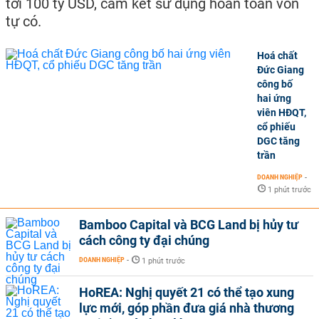
tới 100 tỷ USD, cam kết sử dụng hoàn toàn vốn
tự có.
Hoá chất
Đức Giang
công bố
hai ứng
viên HĐQT,
cổ phiếu
DGC tăng
trần
DOANH NGHIỆP
-
1 phút trước
Bamboo Capital và BCG Land bị hủy tư
cách công ty đại chúng
DOANH NGHIỆP
-
1 phút trước
HoREA: Nghị quyết 21 có thể tạo xung
lực mới, góp phần đưa giá nhà thương