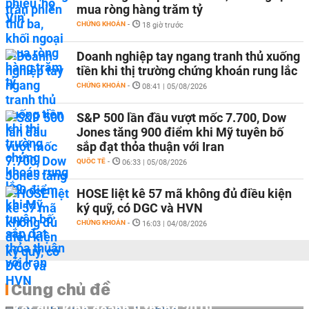
mua ròng hàng trăm tỷ
CHỨNG KHOÁN
-
18 giờ trước
Doanh nghiệp tay ngang tranh thủ xuống
tiền khi thị trường chứng khoán rung lắc
CHỨNG KHOÁN
-
08:41 | 05/08/2026
S&P 500 lần đầu vượt mốc 7.700, Dow
Jones tăng 900 điểm khi Mỹ tuyên bố
sắp đạt thỏa thuận với Iran
QUỐC TẾ
-
06:33 | 05/08/2026
HOSE liệt kê 57 mã không đủ điều kiện
ký quỹ, có DGC và HVN
CHỨNG KHOÁN
-
16:03 | 04/08/2026
Cùng chủ đề