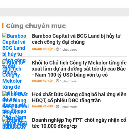
Cùng chuyên mục
Bamboo Capital và BCG Land bị hủy tư
cách công ty đại chúng
DOANH NGHIỆP
-
1 phút trước
Khởi tố Chủ tịch Công ty Mekolor từng đề
xuất làm dự án đường sắt tốc độ cao Bắc
- Nam 100 tỷ USD bằng vốn tự có
DOANH NGHIỆP
-
1 phút trước
Hoá chất Đức Giang công bố hai ứng viên
HĐQT, cổ phiếu DGC tăng trần
DOANH NGHIỆP
-
1 phút trước
Doanh nghiệp 'họ FPT' chốt ngày nhận cổ
tức 10.000 đồng/cp