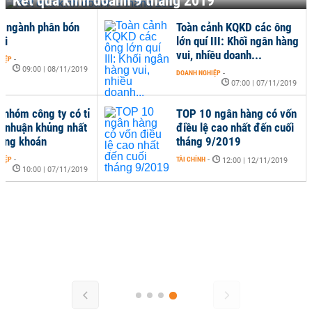
Kết quả kinh doanh 9 tháng 2019
n ngành phân bón
Toàn cảnh KQKD các ông
ài
lớn quí III: Khối ngân hàng
vui, nhiều doanh...
HIỆP
-
09:00 | 08/11/2019
DOANH NGHIỆP
-
07:00 | 07/11/2019
n nhóm công ty có tỉ
TOP 10 ngân hàng có vốn
ợi nhuận khủng nhất
điều lệ cao nhất đến cuối
ứng khoán
tháng 9/2019
HIỆP
-
TÀI CHÍNH
-
12:00 | 12/11/2019
10:00 | 07/11/2019