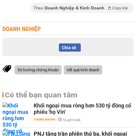
Theo
Doanh Nghiệp & Kinh Doanh
Copy link
DOANH NGHIỆP
Chia sẻ
thị trường chứng khoán
kết quả kinh doanh
Có thể bạn quan tâm
Khối ngoại mua ròng hơn 530 tỷ đồng cổ
phiếu 'họ Vin'
CHỨNG KHOÁN
-
16 giờ trước
PNJ tăng trần phiên thứ ba, khối ngoại