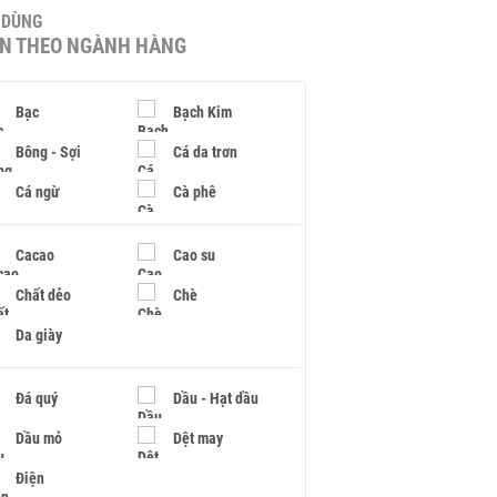
U DÙNG
IN THEO NGÀNH HÀNG
Bạc
Bạch Kim
Bông - Sợi
Cá da trơn
Cá ngừ
Cà phê
Cacao
Cao su
Chất dẻo
Chè
Da giày
Đá quý
Dầu - Hạt dầu
Dầu mỏ
Dệt may
Điện