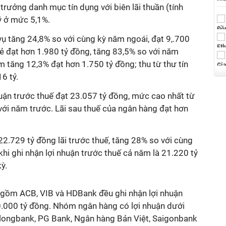
trưởng danh mục tín dụng với biên lãi thuần (tính
ý ở mức 5,1%.
 tăng 24,8% so với cùng kỳ năm ngoái, đạt 9,.700
thẻ đạt hơn 1.980 tỷ đồng, tăng 83,5% so với năm
ểm tăng 12,3% đạt hơn 1.750 tỷ đồng; thu từ thư tín
6 tỷ.
huận trước thuế đạt 23.057 tỷ đồng, mức cao nhất từ
 với năm trước. Lãi sau thuế của ngân hàng đạt hơn
 22.729 tỷ đồng lãi trước thuế, tăng 28% so với cùng
 khi ghi nhận lợi nhuận trước thuế cả năm là 21.220 tỷ
ỳ.
 gồm ACB, VIB và HDBank đều ghi nhận lợi nhuận
.000 tỷ đồng. Nhóm ngân hàng có lợi nhuận dưới
longbank, PG Bank, Ngân hàng Bản Việt, Saigonbank