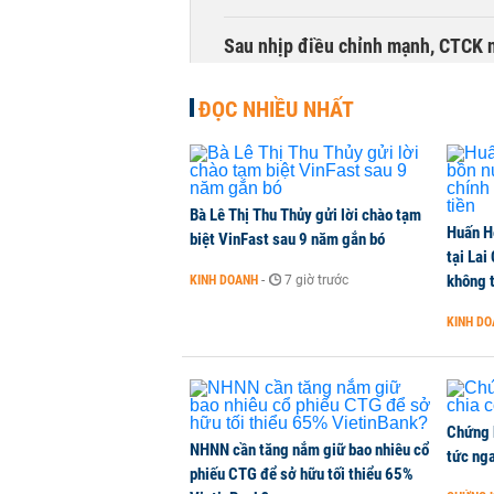
Sau nhịp điều chỉnh mạnh, CTCK n
CHỨNG KHOÁN
-
1 phút trước
ĐỌC NHIỀU NHẤT
Bà Lê Thị Thu Thủy gửi lời chào tạm
Huấn H
biệt VinFast sau 9 năm gắn bó
tại Lai
không t
KINH DOANH
-
7 giờ trước
KINH D
Chứng 
NHNN cần tăng nắm giữ bao nhiêu cổ
tức nga
phiếu CTG để sở hữu tối thiểu 65%