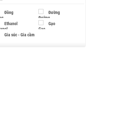
Đồng
Đường
Ethanol
Gạo
Gia súc - Gia cầm
Giấy
Gỗ
Hạt điều
Hồ tiêu - Hạt tiêu
Khí đốt
Kim loại khác
Mắc ca
Muối
Ngũ cốc
Nhựa - Hạt nhựa
Palladium
Phân bón