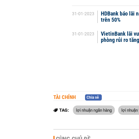
HDBank báo lãi n
31-01-2023
trên 50%
VietinBank lãi vư
31-01-2023
phòng rủi ro tăn
TÀI CHÍNH
Chia sẻ
lợi nhuận ngân hàng
lợi nhuận
TAG: