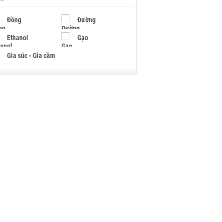
Đồng
Đường
Ethanol
Gạo
Gia súc - Gia cầm
Giấy
Gỗ
Hạt điều
Hồ tiêu - Hạt tiêu
Khí đốt
Kim loại khác
Mắc ca
Muối
Ngũ cốc
Nhựa - Hạt nhựa
Palladium
Phân bón