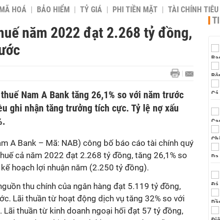
 MÃ HOÁ
BẢO HIỂM
TỶ GIÁ
PHI TIỀN MẶT
TÀI CHÍNH TIÊ
T
thuế năm 2022 đạt 2.268 tỷ đồng,
rước
 thuế Nam A Bank tăng 26,1% so với năm trước
 ghi nhận tăng trưởng tích cực. Tỷ lệ nợ xấu
%.
 A Bank – Mã: NAB) công bố báo cáo tài chính quý
 thuế cả năm 2022 đạt 2.268 tỷ đồng, tăng 26,1% so
 kế hoạch lợi nhuận năm (2.250 tỷ đồng).
 nguồn thu chính của ngân hàng đạt 5.119 tỷ đồng,
c. Lãi thuần từ hoạt động dịch vụ tăng 32% so với
 Lãi thuần từ kinh doanh ngoại hối đạt 57 tỷ đồng,