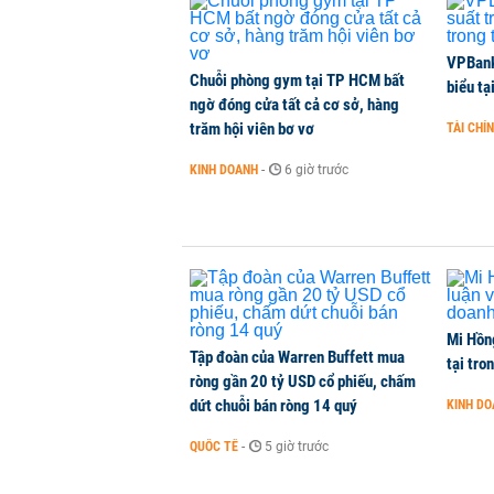
Ông Trump sắp có quyền tùy ý áp 
VPBank 
Chuỗi phòng gym tại TP HCM bất
biểu tạ
QUỐC TẾ
-
1 phút trước
ngờ đóng cửa tất cả cơ sở, hàng
trăm hội viên bơ vơ
TÀI CHÍ
Hà Nội dự kiến sáp nhập, tổ chức 
KINH DOANH
-
6 giờ trước
THỜI SỰ
-
1 phút trước
Mi Hồng
Tập đoàn của Warren Buffett mua
tại tro
ròng gần 20 tỷ USD cổ phiếu, chấm
dứt chuỗi bán ròng 14 quý
KINH D
QUỐC TẾ
-
5 giờ trước