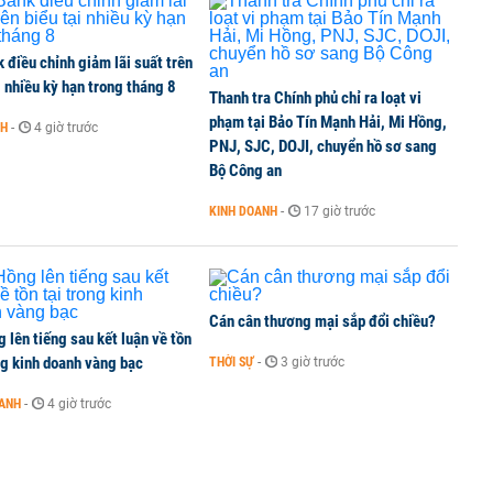
thuế 100% lên những đối tác thương mại hàng đầu?
điều chỉnh giảm lãi suất trên
i nhiều kỳ hạn trong tháng 8
Thanh tra Chính phủ chỉ ra loạt vi
phạm tại Bảo Tín Mạnh Hải, Mi Hồng,
NH
-
4 giờ trước
PNJ, SJC, DOJI, chuyển hồ sơ sang
lại 5 sở ngành
Bộ Công an
KINH DOANH
-
17 giờ trước
Cán cân thương mại sắp đổi chiều?
 lên tiếng sau kết luận về tồn
ng kinh doanh vàng bạc
THỜI SỰ
-
3 giờ trước
OANH
-
4 giờ trước