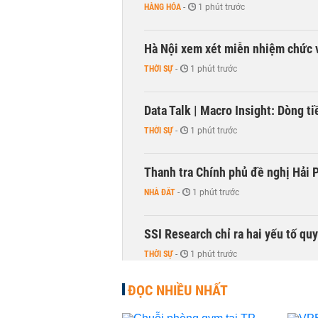
HÀNG HÓA
-
1 phút trước
Hà Nội xem xét miễn nhiệm chức 
THỜI SỰ
-
1 phút trước
Data Talk | Macro Insight: Dòng t
THỜI SỰ
-
1 phút trước
Thanh tra Chính phủ đề nghị Hải P
NHÀ ĐẤT
-
1 phút trước
SSI Research chỉ ra hai yếu tố qu
THỜI SỰ
-
1 phút trước
ĐỌC NHIỀU NHẤT
Nhiều phòng trọ Hà Nội tăng giá
NHÀ ĐẤT
-
1 phút trước