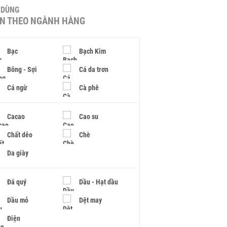
U DÙNG
IN THEO NGÀNH HÀNG
Bạc
Bạch Kim
Bông - Sợi
Cá da trơn
Cá ngừ
Cà phê
Cacao
Cao su
Chất dẻo
Chè
Da giày
Đá quý
Dầu - Hạt dầu
Dầu mỏ
Dệt may
Điện