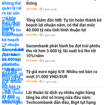
thống
TÀI CHÍNH
-
1 phút trước
Tổng Giám đốc MB: Tự tin hoàn thành kế
hoạch lợi nhuận năm, có thể đạt mốc
40.000 tỷ nếu tình hình thuận lợi
TÀI CHÍNH
-
2 giờ trước
Sacombank phát hành ba đợt trái phiếu
thu về hơn 3.600 tỷ, lãi suất trả lên tới
10%/năm
TÀI CHÍNH
-
9 giờ trước
Tỷ giá euro ngày 6/8: Nhiều nơi bán ra
vượt 31.000 VND/EUR
TÀI CHÍNH
-
11 giờ trước
Lãi thuần từ dịch vụ nhiều ngân hàng
tăng ba chữ số trong nửa đầu năm:
Techcombank dẫn đầu, Big4 tụt hạng