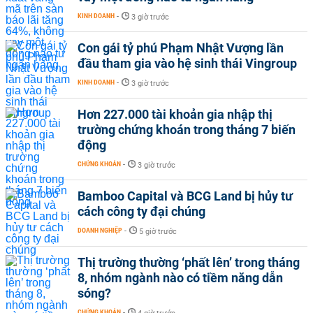
KINH DOANH
-
3 giờ trước
Con gái tỷ phú Phạm Nhật Vượng lần
đầu tham gia vào hệ sinh thái Vingroup
KINH DOANH
-
3 giờ trước
Hơn 227.000 tài khoản gia nhập thị
trường chứng khoán trong tháng 7 biến
động
CHỨNG KHOÁN
-
3 giờ trước
Bamboo Capital và BCG Land bị hủy tư
cách công ty đại chúng
DOANH NGHIỆP
-
5 giờ trước
Thị trường thường ‘phất lên’ trong tháng
8, nhóm ngành nào có tiềm năng dẫn
sóng?
CHỨNG KHOÁN
-