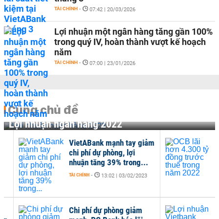
TÀI CHÍNH
-
07:42 | 20/03/2026
Lợi nhuận một ngân hàng tăng gần 100%
trong quý IV, hoàn thành vượt kế hoạch
năm
TÀI CHÍNH
-
07:00 | 23/01/2026
Cùng chủ đề
Lợi nhuận ngân hàng 2022
VietABank mạnh tay giảm
OCB
chi phí dự phòng, lợi
đồn
nhuận tăng 39% trong...
năm
TÀI CHÍNH
-
TÀI C
13:02 | 03/02/2023
Chi phí dự phòng giảm
Lợi