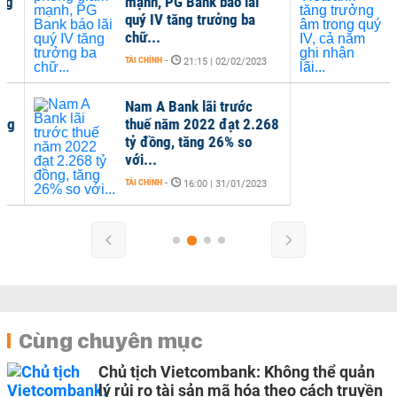
mạnh, PG Bank báo lãi
trư
quý IV tăng trưởng ba
cả n
chữ...
TÀI C
TÀI CHÍNH
-
21:15 | 02/02/2023
Nam A Bank lãi trước
thuế năm 2022 đạt 2.268
tỷ đồng, tăng 26% so
với...
TÀI CHÍNH
-
16:00 | 31/01/2023
Cùng chuyên mục
Chủ tịch Vietcombank: Không thể quản
lý rủi ro tài sản mã hóa theo cách truyền