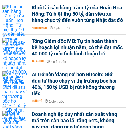
Khối tài sản hàng trăm tỷ của Huấn Hoa
Hồng: Từ biệt thự 50 tỷ, dàn siêu xe
hàng chục tỷ đến vườn tùng Nhật đắt đỏ
KINH DOANH
-
1 phút trước
Tổng Giám đốc MB: Tự tin hoàn thành
kế hoạch lợi nhuận năm, có thể đạt mốc
40.000 tỷ nếu tình hình thuận lợi
TÀI CHÍNH
-
2 giờ trước
AI trở nên 'đáng sợ' hơn Bitcoin: Giới
đầu tư tháo chạy vì thị trường bốc hơi
40%, 150 tỷ USD bị rút không thương
tiếc
QUỐC TẾ
-
2 giờ trước
Doanh nghiệp duy nhất sản xuất vàng
mã trên sàn báo lãi tăng 64%, không
vay một đồng nào từ ngân hàng