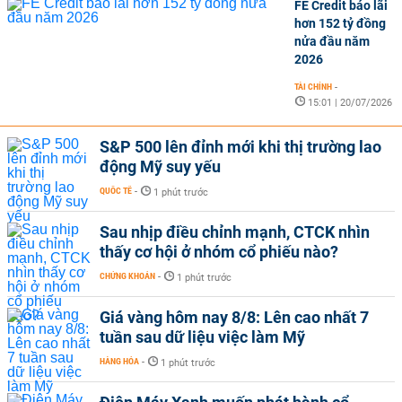
FE Credit báo lãi
hơn 152 tỷ đồng
nửa đầu năm
2026
TÀI CHÍNH
-
15:01 | 20/07/2026
S&P 500 lên đỉnh mới khi thị trường lao
động Mỹ suy yếu
QUỐC TẾ
-
1 phút trước
Sau nhịp điều chỉnh mạnh, CTCK nhìn
thấy cơ hội ở nhóm cổ phiếu nào?
CHỨNG KHOÁN
-
1 phút trước
Giá vàng hôm nay 8/8: Lên cao nhất 7
tuần sau dữ liệu việc làm Mỹ
HÀNG HÓA
-
1 phút trước