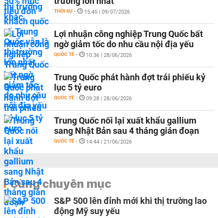
trường lớn nhất
THỜI SỰ
-
15:45 | 09/07/2026
Lợi nhuận công nghiệp Trung Quốc bất
ngờ giảm tốc do nhu cầu nội địa yếu
QUỐC TẾ
-
10:36 | 28/06/2026
Trung Quốc phát hành đợt trái phiếu kỷ
lục 5 tỷ euro
QUỐC TẾ
-
09:28 | 28/06/2026
Trung Quốc nối lại xuất khẩu gallium
sang Nhật Bản sau 4 tháng gián đoạn
QUỐC TẾ
-
14:44 | 21/06/2026
Cùng chuyên mục
S&P 500 lên đỉnh mới khi thị trường lao
động Mỹ suy yếu