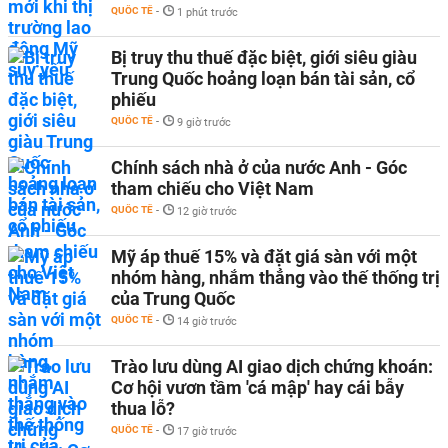
QUỐC TẾ
-
1 phút trước
Bị truy thu thuế đặc biệt, giới siêu giàu
Trung Quốc hoảng loạn bán tài sản, cổ
phiếu
QUỐC TẾ
-
9 giờ trước
Chính sách nhà ở của nước Anh - Góc
tham chiếu cho Việt Nam
QUỐC TẾ
-
12 giờ trước
Mỹ áp thuế 15% và đặt giá sàn với một
nhóm hàng, nhắm thẳng vào thế thống trị
của Trung Quốc
QUỐC TẾ
-
14 giờ trước
Trào lưu dùng AI giao dịch chứng khoán:
Cơ hội vươn tầm 'cá mập' hay cái bẫy
thua lỗ?
QUỐC TẾ
-
17 giờ trước