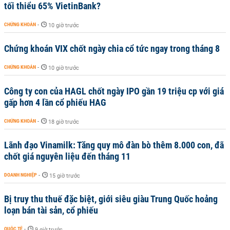
tối thiểu 65% VietinBank?
CHỨNG KHOÁN
-
10 giờ trước
Chứng khoán VIX chốt ngày chia cổ tức ngay trong tháng 8
CHỨNG KHOÁN
-
10 giờ trước
Công ty con của HAGL chốt ngày IPO gần 19 triệu cp với giá
gấp hơn 4 lần cổ phiếu HAG
CHỨNG KHOÁN
-
18 giờ trước
Lãnh đạo Vinamilk: Tăng quy mô đàn bò thêm 8.000 con, đã
chốt giá nguyên liệu đến tháng 11
DOANH NGHIỆP
-
15 giờ trước
Bị truy thu thuế đặc biệt, giới siêu giàu Trung Quốc hoảng
loạn bán tài sản, cổ phiếu
QUỐC TẾ
-
9 giờ trước