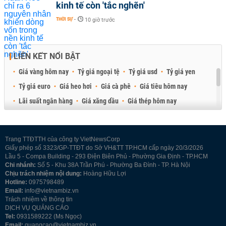
kinh tế còn 'tắc nghẽn'
THỜI SỰ
-
10 giờ trước
LIÊN KẾT NỔI BẬT
Giá vàng hôm nay
Tỷ giá ngoại tệ
Tỷ giá usd
Tỷ giá yen
Tỷ giá euro
Giá heo hơi
Giá cà phê
Giá tiêu hôm nay
Lãi suất ngân hàng
Giá xăng dầu
Giá thép hôm nay
Giá sầu riêng
Giá thịt heo
Giá gạo
Giá cao su
Best Retail Brokers
Diễn đàn đầu tư Việt Nam 2026
Trang TTĐTTH của công ty VietNewsCorp
Giấy phép số 3323/GP-TTĐT do Sở VH&TT TP.HCM cấp ngày 20/3/2026
Lầu 5 - Compa Building - 293 Điện Biên Phủ - Phường Gia Định - TP.HCM
Chi nhánh:
Số 5 - Khu 38A Trần Phú - Phường Ba Đình - TP. Hà Nội
Chịu trách nhiệm nội dung:
Hoàng Hữu Lợi
Hotline:
0975798489
Email:
info@vietnambiz.vn
Trách nhiệm về thông tin
DỊCH VỤ QUẢNG CÁO
Tel:
0931589222 (Ms Ngọc)
Email:
quangcao@vietnambiz.vn