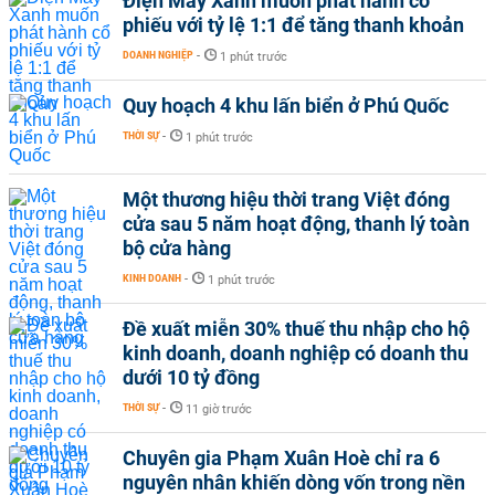
Điện Máy Xanh muốn phát hành cổ
phiếu với tỷ lệ 1:1 để tăng thanh khoản
DOANH NGHIỆP
-
1 phút trước
Quy hoạch 4 khu lấn biển ở Phú Quốc
THỜI SỰ
-
1 phút trước
Một thương hiệu thời trang Việt đóng
cửa sau 5 năm hoạt động, thanh lý toàn
bộ cửa hàng
KINH DOANH
-
1 phút trước
Đề xuất miễn 30% thuế thu nhập cho hộ
kinh doanh, doanh nghiệp có doanh thu
dưới 10 tỷ đồng
THỜI SỰ
-
11 giờ trước
Chuyên gia Phạm Xuân Hoè chỉ ra 6
nguyên nhân khiến dòng vốn trong nền