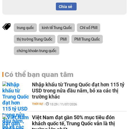
Chia sẻ
trung quốc
kinh tế Trung Quốc
Chỉ số PMI
thị trường Trung Quốc
PMI
PMI Trung Quốc
chứng khoán trung quốc
Có thể bạn quan tâm
Nhập khẩu từ Trung Quốc đạt hơn 115 tỷ
USD trong nửa đầu năm, bỏ xa các thị
trường khác
THỜI SỰ
-
15:29 | 11/07/2026
Việt Nam đạt gần 50% mục tiêu đón
khách quốc tế, Trung Quốc vẫn là thị